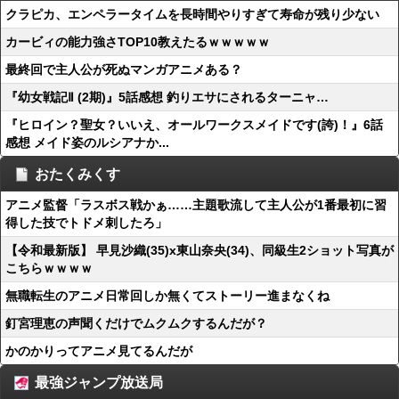
クラピカ、エンペラータイムを長時間やりすぎて寿命が残り少ない
カービィの能力強さTOP10教えたるｗｗｗｗｗ
最終回で主人公が死ぬマンガアニメある？
『幼女戦記Ⅱ (2期)』5話感想 釣りエサにされるターニャ…
『ヒロイン？聖女？いいえ、オールワークスメイドです(誇)！』6話
感想 メイド姿のルシアナか...
おたくみくす
アニメ監督「ラスボス戦かぁ……主題歌流して主人公が1番最初に習
得した技でトドメ刺したろ」
【令和最新版】 早見沙織(35)x東山奈央(34)、同級生2ショット写真が
こちらｗｗｗｗ
無職転生のアニメ日常回しか無くてストーリー進まなくね
釘宮理恵の声聞くだけでムクムクするんだが？
かのかりってアニメ見てるんだが
最強ジャンプ放送局