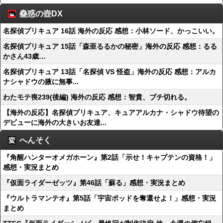
蠱惑の壺DX
名探偵プリキュア 16話 海外の反応 感想：小林ソード、かっこいい。
名探偵プリキュア 15話「森亜るるかの秘密」海外の反応 感想：るる
かさん43歳…
名探偵プリキュア 13話「名探偵 VS 怪盗」海外の反応 感想：アルカ
ナシャドウの腋に無事...
わたモテ喪239(後編) 海外の反応 感想：智貴、ブチ切れる。
【海外の反応】名探偵プリキュア、キュアアルカナ・シャドウ待望の
デビューに海外の大きいお友達...
へんそく
『角醒ハンターオメガホーン』第2話「示せ！キャプテンの資格！」
感想・実況まとめ
『仮面ライダーゼッツ』第46話「蘇る」感想・実況まとめ
『ウルトラマンテオ』第5話「宇宙ポッドを奪還せよ！」感想・実況
まとめ