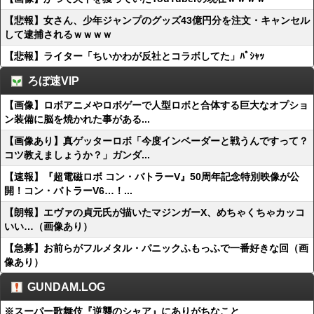
【悲報】女さん、少年ジャンプのグッズ43億円分を注文・キャンセル
して逮捕されるｗｗｗｗ
【悲報】ライター「ちいかわが反社とコラボしてた」ﾊﾟｼｬｯ
ろぼ速VIP
【画像】ロボアニメやロボゲーで人型ロボと合体する巨大なオプショ
ン装備に脳を焼かれた事がある...
【画像あり】真ゲッターロボ「今度インベーダーと戦うんですって？
コツ教えましょうか？」ガンダ...
【速報】『超電磁ロボ コン・バトラーV』50周年記念特別映像が公
開！コン・バトラーV6…！...
【朗報】エヴァの貞元氏が描いたマジンガーX、めちゃくちゃカッコ
いい…（画像あり）
【急募】お前らがフルメタル・パニックふもっふで一番好きな回（画
像あり）
GUNDAM.LOG
※スーパー歌舞伎『逆襲のシャア』にありがちなこと