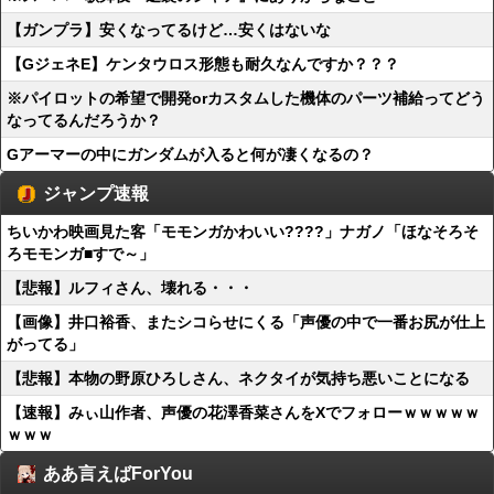
【ガンプラ】安くなってるけど…安くはないな
【GジェネE】ケンタウロス形態も耐久なんですか？？？
※パイロットの希望で開発orカスタムした機体のパーツ補給ってどう
なってるんだろうか？
Gアーマーの中にガンダムが入ると何が凄くなるの？
ジャンプ速報
ちいかわ映画見た客「モモンガかわいい????」ナガノ「ほなそろそ
ろモモンガ■すで～」
【悲報】ルフィさん、壊れる・・・
【画像】井口裕香、またシコらせにくる「声優の中で一番お尻が仕上
がってる」
【悲報】本物の野原ひろしさん、ネクタイが気持ち悪いことになる
【速報】みぃ山作者、声優の花澤香菜さんをXでフォローｗｗｗｗｗ
ｗｗｗ
ああ言えばForYou