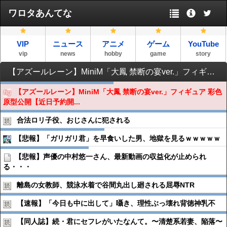
ワロタあんてな
VIP
ニュース
アニメ
ゲーム
YouTube
vip
news
hobby
game
story
【アズールレーン】MiniM「大鳳 禁断の宴ver.」フィギュア 彩色原型公開【近日予約開始】
【アズールレーン】MiniM「大鳳 禁断の宴ver.」フィギュア 彩色
原型公開【近日予約開...
合法ロリ子役、おじさんに犯される
【悲報】「ガリガリ君」を早食いした男、地獄を見るｗｗｗｗｗ
【悲報】声優の中村悠一さん、最新動画の収益化が止められ
る・・・
離島の女教師、競泳水着で谷間丸出し廻される屈辱NTR
【速報】「今日も中に出して」囁き、理性ぶっ壊れ背徳神乳不
【同人誌】続・君にセフレがいたなんて。〜清楚系若妻、陥落〜