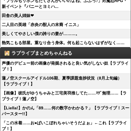
「フリルもリボンもたくさんがいいのよね、ふふっ♪」対魔忍RPG・
新イベント『バニーとヨミハ...
田舎の美人姉妹❤
二人目の英雄「赤炎の獣人の末裔 イニス」
美しくてやさしい僕の誇りの妻が………。
熱気こもる部屋。重なり合う身体。何も起こらないはずがなく……
ラブライブまとめちゃんねる
声優のデビュー前の画像が発掘されると良い気がしない奴【ラブライ
ブ！】
蓮ノ空スクールアイドル106期、夏季課題進捗状況（8月上旬編）
【ラブライブ！】
【画像】彼氏がゆうちゃみと三宅美羽推してた……ﾏﾁﾞ無理……【ラ
ブライブ！蓮ノ空】
【Liella!】かのん「89……何の数字かわかる？」【ラブライブ！スー
パースター!!】
「この水着……お●ぱいこぼれちゃいそうだよぉ」←これ【ラブライ
ブ！】