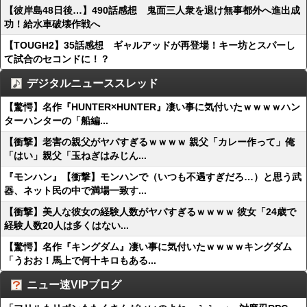
【彼岸島48日後…】490話感想 鬼面三人衆を退け無事都外へ進出成
功！給水車破壊作戦へ
【TOUGH2】35話感想 ギャルアッドが再登場！キー坊とスパーし
て試合のセコンドに！？
デジタルニューススレッド
【驚愕】名作『HUNTER×HUNTER』凄い事に気付いたｗｗｗｗハン
ターハンターの「船編...
【衝撃】老害の親父がヤバすぎるｗｗｗｗ 親父「カレー作って」俺
「はい」親父「玉ねぎはみじん...
『モンハン』【衝撃】モンハンで（いつも不遇すぎだろ…）と思う武
器、ネット民の中で満場一致す...
【衝撃】美人な彼女の経験人数がヤバすぎるｗｗｗｗ 彼女「24歳で
経験人数20人は多くはない...
【驚愕】名作『キングダム』凄い事に気付いたｗｗｗｗキングダム
「うおお！馬上で何十キロもある...
ニュー速VIPブログ