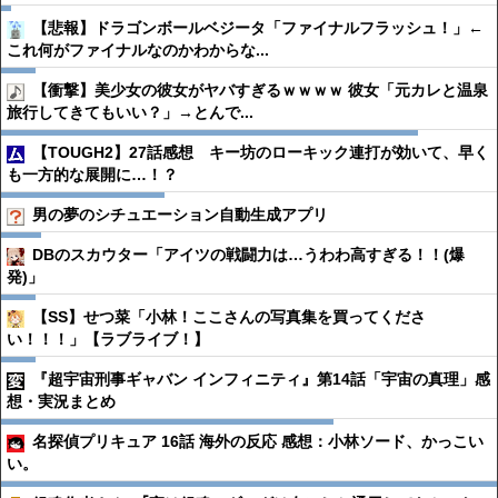
【悲報】ドラゴンボールベジータ「ファイナルフラッシュ！」←
これ何がファイナルなのかわからな...
【衝撃】美少女の彼女がヤバすぎるｗｗｗｗ 彼女「元カレと温泉
旅行してきてもいい？」→とんで...
【TOUGH2】27話感想 キー坊のローキック連打が効いて、早く
も一方的な展開に…！？
男の夢のシチュエーション自動生成アプリ
DBのスカウター「アイツの戦闘力は…うわわ高すぎる！！(爆
発)」
【SS】せつ菜「小林！ここさんの写真集を買ってくださ
い！！！」【ラブライブ！】
『超宇宙刑事ギャバン インフィニティ』第14話「宇宙の真理」感
想・実況まとめ
名探偵プリキュア 16話 海外の反応 感想：小林ソード、かっこい
い。