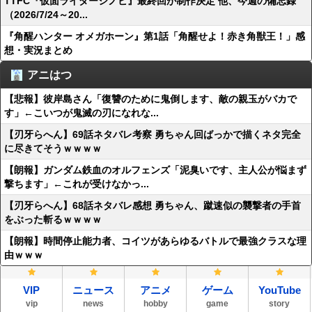
TTFC『仮面ライダーシノビ』最終回が制作決定 他、今週の備忘録
（2026/7/24～20...
『角醒ハンター オメガホーン』第1話「角醒せよ！赤き角獣王！」感
想・実況まとめ
アニはつ
【悲報】彼岸島さん「復讐のために鬼倒します、敵の親玉がバカで
す」←こいつが鬼滅の刃になれな...
【刃牙らへん】69話ネタバレ考察 勇ちゃん回ばっかで描くネタ完全
に尽きてそうｗｗｗｗ
【朗報】ガンダム鉄血のオルフェンズ「泥臭いです、主人公が悩まず
撃ちます」←これが受けなかっ...
【刃牙らへん】68話ネタバレ感想 勇ちゃん、蹴速似の襲撃者の手首
をぶった斬るｗｗｗｗ
【朗報】時間停止能力者、コイツがあらゆるバトルで最強クラスな理
由ｗｗｗ
VIP
ニュース
アニメ
ゲーム
YouTube
vip
news
hobby
game
story