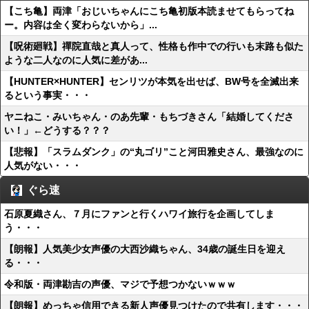
【こち亀】両津「おじいちゃんにこち亀初版本読ませてもらってね
ー。内容は全く変わらないから」...
【呪術廻戦】禪院直哉と真人って、性格も作中での行いも末路も似た
ような二人なのに人気に差があ...
【HUNTER×HUNTER】センリツが本気を出せば、BW号を全滅出来
るという事実・・・
ヤニねこ・みいちゃん・のあ先輩・もちづきさん「結婚してくださ
い！」←どうする？？？
【悲報】「スラムダンク」の“丸ゴリ”こと河田雅史さん、最強なのに
人気がない・・・
ぐら速
石原夏織さん、７月にファンと行くハワイ旅行を企画してしま
う・・・
【朗報】人気美少女声優の大西沙織ちゃん、34歳の誕生日を迎え
る・・・
令和版・両津勘吉の声優、マジで予想つかないｗｗｗ
【朗報】めっちゃ信用できる新人声優見つけたので共有します・・・