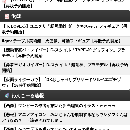
【ToLOVEる】ユニクリ「籾岡里紗 ダークネスver.」フィギュア
【再販予約開始】
fig速
【ToLOVEる】ユニクリ「籾岡里紗 ダークネスver.」フィギュア【再
販予約開始】
figmaテーブル美術館「天使像」可動フィギュア【再販予約開始】
【機動警察パトレイバー】D-スタイル「TYPE-J9 グリフォン」プラ
モデル【再販予約開始...
【勇者王ガオガイガー】D-スタイル「超竜神」プラモデル【再販予約
開始】
【仮面ライダーガヴ】「DXおしゃべりブリザードソルベエゴチゾ
ウ」【16時予約開始】
わんこーる速報
【画像】ワンピース作者が描いた担当編集のイラストｗｗｗｗ
【悲報】アニメアイコン「みいちゃんを規制するならウシジマくんは
どうなの？」→論破されてしま...
【画像】かつて天下を獲っていたYouTuberの現在ｗｗｗｗ