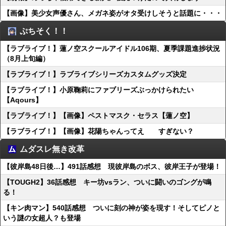
【画像】美少女声優さん、メガネ姿がオタ受けしそうと話題に・・・
ぷちそく！！
【ラブライブ！】蓮ノ空スクールアイドル106期、夏季課題進捗状況
（8月上旬編）
【ラブライブ！】ラブライブシリーズカスタムグッズ決定
【ラブライブ！】小原鞠莉にファブリーズぶっかけられたい
【Aqours】
【ラブライブ！】【画像】ペストマスク・セラス【蓮ノ空】
【ラブライブ！】【画像】花陽ちゃんってえ すぎない？
ムダスレ無き改革
【彼岸島48日後…】491話感想 現彼岸島のボス、彼岸王子が登場！
【TOUGH2】36話感想 キー坊vsラン、ついに闘いのゴングが鳴
る！
【キン肉マン】540話感想 ついに刻の神が姿を現す！そしてピノと
いう謎の女超人？も登場