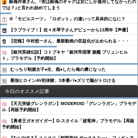
銀魂作者さん、｢実は銀魂のギャグは女にしか通用してなかったの
では？｣と言われ始めてしまう
※「モビルスーツ」「ロボット」の違いって具体的になに？
【ラブライブ！】佐々木琴子さんデビューから13周年【声優】
【悲報】中村悠一さん、最新動画の収益化が止められる・・・
【銀河英雄伝説】コトブキヤ「銀河帝国軍 旗艦 ブリュンヒル
ト」プラモデル【予約開始】
むっちり制服女子●︎生、痴●︎したら俺の虜になった
最強ヒロインAV初体験、3本番パ●︎ズリで脳がトロける
今日のオススメ記事
【天元突破グレンラガン】MODEROID「グレンラガン」プラモデ
ル【再販予約開始】
【勇者王ガオガイガー】D-スタイル「超竜神」プラモデル【再販
予約開始】