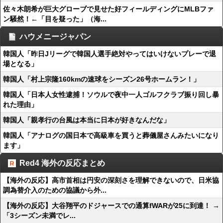
佐々木朗希が巨大グローブで見せた好フィールディングにMLBファ
ン騒然！←「目を疑った」（海...
ハウメニージャパン
韓国人「昨日Jリーグで韓国人選手絶対やってはいけないプレーで退
場となる」
韓国人「村上宗隆160kmの速球をシーズン26号ホームラン！」
韓国人「日本人女性逮捕！ソウルで夜中一人ゴルフクラブ振り回し暴
れた理由」
韓国人「親孝行の台風は本当に日本が好きなんだな」
韓国人「アナログの国日本で高級車を買うと葬儀屋さんみたいになり
ます」
Red4 海外の反応まとめ
【海外の反応】高市首相は円安の深刻さを理解できないので、日米協
調為替介入のための協議から外...
【海外の反応】大谷翔平のドジャースでの通算fWARが25に到達！ →
「3シーズン未満でレ...