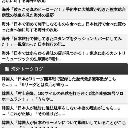
お店に対する海外の反応
海外「彼らこそ真のヒーローだ！」手術中に大地震が起きた熊本総合
病院の映像を見た海外の反応
海外「日本で初めて梅干しなるものを食べた」日本旅行で食べた変わ
った食べ物に対する海外の反応
海外「日本旅行で捺してきたスタンプをクッションカバーにしてみ
た！」一風変わった日本旅行の記...
海外「日本ではあらゆる趣味の店が見つかる！」東京にあるカントリ
ーミュージックの生演奏が聞け...
海外トークログ
韓国人「日本がJリーグ開幕戦で記録した歴代最多観客数がこち
ら…」→「Kリーグとは次元が違う...
韓国人「村上宗隆、100マイルの速球を打ち砕く2試合連発26号ソロ
ホームラン！」→「うらや...
韓国人「日本人が絶対に違法駐車をしない本当の理由がこちら…」
→「これが正解」「その通りだ…...
韓国人「韓国人が日本のラーメンについて勘違いしていることがこち