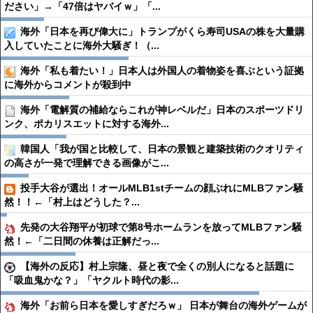
ださい」→「47倍はヤバイｗ」「...
海外「日本を再び偉大に」トランプがくら寿司USAの株を大量購
入していたことに海外大騒ぎ！（...
海外「私も着たい！」日本人は外国人の着物姿を喜ぶという証拠
に海外からコメントが殺到中
海外「電解質の補給ならこれが神レベルだ」日本のスポーツドリ
ンク、ポカリスエットに対する海外...
韓国人「我が国と比較して、日本の景観と建築技術のクオリティ
の高さが一発で理解できる画像がこ...
投手大谷が選出！オールMLB1stチームの顔ぶれにMLBファン騒
然！！←「村上はどうした？...
先発の大谷翔平が初球で第8号ホームランを放ってMLBファン騒
然！←「二日間の休養は正解だっ...
【海外の反応】村上宗隆、昼と夜で全くの別人になると話題に
「吸血鬼かな？」「ヤクルト時代の影...
海外「お前ら日本を愛しすぎだろｗ」 日本が舞台の海外ゲームが