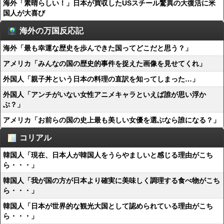
海外「素晴らしい！」日本が買収したUSスチール驚異の大復活に米
国人が大喜び
海外の万国反応記
海外「最も幸運な歴史を歩んできた国ってどこだと思う？」
アメリカ「みんなの国の歴史的事件を捉えた画像を見せてくれ」
外国人「親子丼という日本の料理の直訳を知ってしまった…」
外国人「アンチがいない女性アニメキャラといえば誰が思い浮か
ぶ？」
アメリカ「お前らの国の史上最も美しい女優を選ぶなら誰になる？」
コリアル
韓国人「現在、日本人が韓国人をうらやましいと感じる理由がこち
ら・・・」
韓国人「我が国の方が日本より確実に美味しく調理する食べ物がこち
ら・・・」
韓国人「日本が世界的な観光大国として認められている理由がこち
ら・・・」