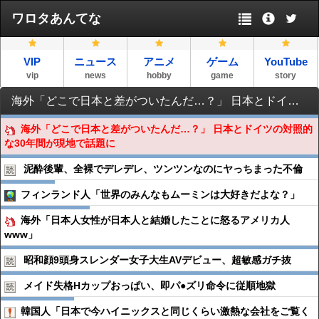
ワロタあんてな
VIP
ニュース
アニメ
ゲーム
YouTube
vip
news
hobby
game
story
海外「どこで日本と差がついたんだ…？」 日本とドイツの対照的な30年間が現地で話題に
海外「どこで日本と差がついたんだ…？」 日本とドイツの対照的
な30年間が現地で話題に
泥酔後輩、全裸でデレデレ、ツンツンなのにヤっちまった不倫
フィンランド人「世界のみんなもムーミンは大好きだよな？」
海外「日本人女性が日本人と結婚したことに怒るアメリカ人
www」
昭和顔9頭身スレンダー女子大生AVデビュー、超敏感ガチ抜
メイド失格Hカップおっぱい、即パ●︎ズリ命令に従順地獄
韓国人「日本で今ハイニックスと同じくらい激熱な会社をご覧く