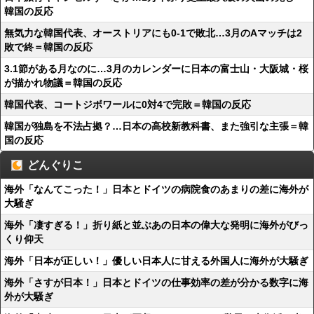
韓国の反応
無気力な韓国代表、オーストリアにも0-1で敗北…3月のAマッチは2
敗で終＝韓国の反応
3.1節がある月なのに…3月のカレンダーに日本の富士山・大阪城・桜
が描かれ物議＝韓国の反応
韓国代表、コートジボワールに0対4で完敗＝韓国の反応
韓国が独島を不法占拠？…日本の高校新教科書、また強引な主張＝韓
国の反応
どんぐりこ
海外「なんてこった！」日本とドイツの病院食のあまりの差に海外が
大騒ぎ
海外「凄すぎる！」折り紙と並ぶあの日本の偉大な発明に海外がびっ
くり仰天
海外「日本が正しい！」優しい日本人に甘える外国人に海外が大騒ぎ
海外「さすが日本！」日本とドイツの仕事効率の差が分かる数字に海
外が大騒ぎ