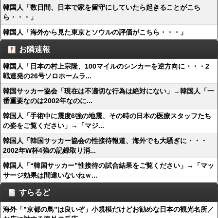
韓国人「数日間、日本で家を留守にしていたら起きることがこち
ら・・・」
韓国人「海外から見た東京とソウルの評価がこちら・・・」
お隣速報
韓国人「日本の村上宗隆、100マイルのシンカーを逆方向に・・・2
戦連発の26号ソロホームラ...
韓国サッカー協会「現在は不適切な行為は絶対にない」→韓国人「一
番重要なのは2002年なのに...
韓国人「手術中に震度6強の地震、その時の日本の医療スタッフたち
の姿をご覧ください」→「マジ...
韓国人「韓国サッカー協会の性接待報道、海外でも大騒ぎに・・・
2002年W杯4強の記録取り消...
韓国人「“韓国サッカー”性接待の試合結果をご覧ください」→「マッ
サージ効果は間違いないねｗ...
すらるど
海外「”京都の鳥”は良いぞ」小規模だけどお勧めな日本の観光名所／