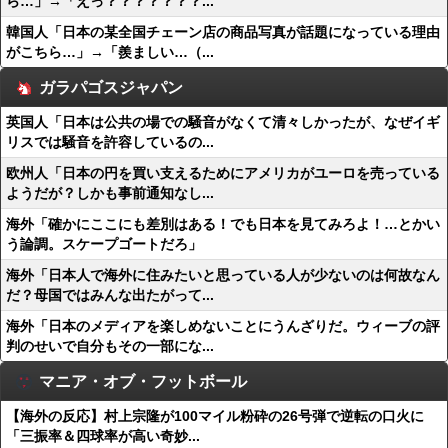
ら…」→「えっ？？？？？？？...
韓国人「日本の某全国チェーン店の商品写真が話題になっている理由
がこちら…」→「羨ましい…（...
ガラパゴスジャパン
英国人「日本は公共の場での騒音がなくて清々しかったが、なぜイギ
リスでは騒音を許容しているの...
欧州人「日本の円を買い支えるためにアメリカがユーロを売っている
ようだが？しかも事前通知なし...
海外「確かにここにも差別はある！でも日本を見てみろよ！…とかい
う論調。スケープゴートだろ」
海外「日本人で海外に住みたいと思っている人が少ないのは何故なん
だ？母国ではみんな出たがって...
海外「日本のメディアを楽しめないことにうんざりだ。ウィーブの評
判のせいで自分もその一部にな...
マニア・オブ・フットボール
【海外の反応】村上宗隆が100マイル粉砕の26号弾で逆転の口火に
「三振率＆四球率が高い奇妙...