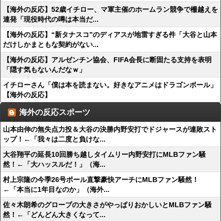
【海外の反応】52歳イチロー、マ軍主催のホームラン競争で柵越えを
連発「現役時代の噂は本当だ...
【海外の反応】“新タナスコ”のディアスが地雷すぎる件「大谷と山本
だけしかまともな契約がない...
【海外の反応】アルゼンチン協会、FIFA会長に断固たる支持を表明
「隠す気もないんだなｗ」
イチローさん「僕は本を読まない。好きなアニメはドラゴンボール」
【海外の反応】
海外の反応スポーツ
山本由伸の無失点力投＆大谷の決勝内野安打でドジャースが連敗スト
ップ！←「我々は二度と負けな...
大谷翔平の延長10回勝ち越しタイムリー内野安打にMLBファン騒
然！←「大ハッスルだ！」（海...
村上宗隆の今季26号ポール直撃豪快アーチにMLBファン騒然！
←「本当に1年目なのか」（海外...
佐々木朗希のグローブの大きさがやっぱりおかしいとMLBファン騒
然！←「どんどん大きくなって...