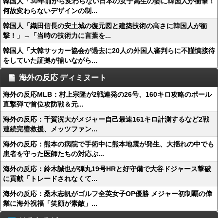
韓国人「30年前から変わらない日本の女子高生の姿に韓国人が衝撃！
何故変わらないデザインの制...
韓国人「織田信長の安土城の復元図と建築技術の高さに韓国人が衝
撃！」→「当時の技術力に言葉を...
韓国人「大韓サッカー協会が過去に20人の外国人審判らに不謹慎接待
をしていた証拠が揃いながら...
海外の反応 ディミヌート
海外の反応MLB：村上宗隆が2戦連発の26号、160キロ攻略のポール
直撃弾で首位攻防戦＆元...
海外の反応：千賀滉大がメジャー自己最速161キロ計測するなど2戦
連続完璧救援、メッツファン...
海外の反応：熊本の病院で手術中に熊本地震が発生、大揺れの中でも
患者を守った医師たちの対応ぶ...
海外の反応：鈴木誠也が弾丸19号HRと好守備で大谷ドジャース撃破
に貢献「トレードされなくて...
海外の反応：桑木志帆がゴルフ全英女子OP優勝 メジャー初制覇の偉
業に海外祝福「笑顔が素敵」...