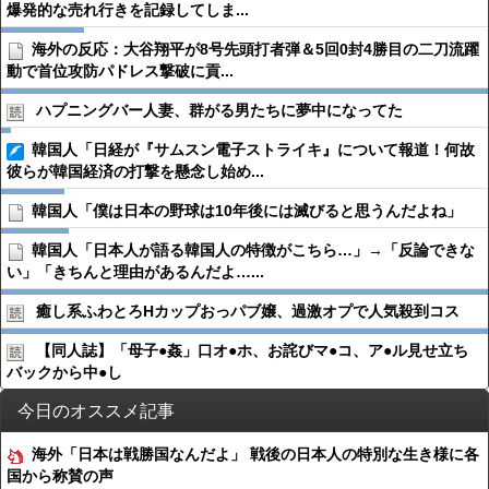
爆発的な売れ行きを記録してしま...
海外の反応：大谷翔平が8号先頭打者弾＆5回0封4勝目の二刀流躍
動で首位攻防パドレス撃破に貢...
ハプニングバー人妻、群がる男たちに夢中になってた
韓国人「日経が『サムスン電子ストライキ』について報道！何故
彼らが韓国経済の打撃を懸念し始め...
韓国人「僕は日本の野球は10年後には滅びると思うんだよね」
韓国人「日本人が語る韓国人の特徴がこちら…」→「反論できな
い」「きちんと理由があるんだよ…...
癒し系ふわとろHカップおっパブ嬢、過激オプで人気殺到コス
【同人誌】「母子●︎姦」口オ●︎ホ、お詫びマ●︎コ、ア●︎ル見せ立ち
バックから中●︎し
今日のオススメ記事
海外「日本は戦勝国なんだよ」 戦後の日本人の特別な生き様に各
国から称賛の声