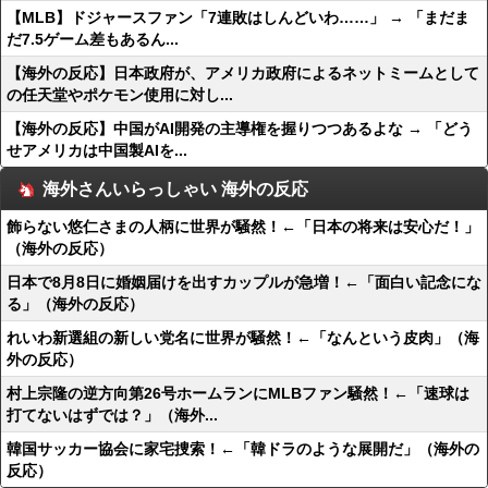
【MLB】ドジャースファン「7連敗はしんどいわ……」 → 「まだま
だ7.5ゲーム差もあるん...
【海外の反応】日本政府が、アメリカ政府によるネットミームとして
の任天堂やポケモン使用に対し...
【海外の反応】中国がAI開発の主導権を握りつつあるよな → 「どう
せアメリカは中国製AIを...
海外さんいらっしゃい 海外の反応
飾らない悠仁さまの人柄に世界が騒然！←「日本の将来は安心だ！」
（海外の反応）
日本で8月8日に婚姻届けを出すカップルが急増！←「面白い記念にな
る」（海外の反応）
れいわ新選組の新しい党名に世界が騒然！←「なんという皮肉」（海
外の反応）
村上宗隆の逆方向第26号ホームランにMLBファン騒然！←「速球は
打てないはずでは？」（海外...
韓国サッカー協会に家宅捜索！←「韓ドラのような展開だ」（海外の
反応）