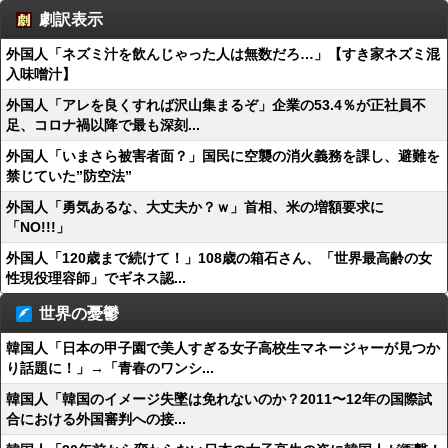
劇訳表示
外国人「ネズミ汁を飲んじゃった人は無数だろ…」【すき家ネズミ混
入味噌汁】
外国人「アレを良くすれば沢山集まるぞ」企業の53.4％が正社員不
足、コロナ禍以降で最も深刻...
外国人「いまさら被害者面？」国民に空襲の消火義務を課し、避難を
禁じていた”防空法”
外国人「勇気あるな、大丈夫か？ｗ」首相、米の増額要求に
「NO!!!」
外国人「120歳まで続けて！」108歳の箱石さん、「世界最高齢の女
性現役理容師」でギネス認...
世界の憂鬱
韓国人「日本の甲子園で美人すぎる女子高校生マネージャーが見つか
り話題に！」→「青春のワンシ...
韓国人「韓国のイメージ失墜は免れないのか？2011〜12年の国際試
合における外国審判への接...