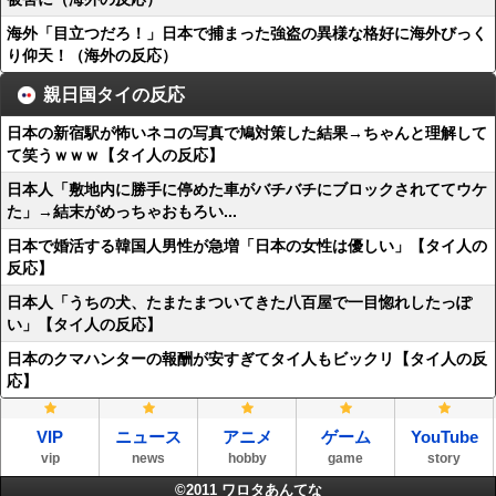
海外「目立つだろ！」日本で捕まった強盗の異様な格好に海外びっく
り仰天！（海外の反応）
親日国タイの反応
日本の新宿駅が怖いネコの写真で鳩対策した結果→ちゃんと理解して
て笑うｗｗｗ【タイ人の反応】
日本人「敷地内に勝手に停めた車がバチバチにブロックされててウケ
た」→結末がめっちゃおもろい...
日本で婚活する韓国人男性が急増「日本の女性は優しい」【タイ人の
反応】
日本人「うちの犬、たまたまついてきた八百屋で一目惚れしたっぽ
い」【タイ人の反応】
日本のクマハンターの報酬が安すぎてタイ人もビックリ【タイ人の反
応】
VIP
ニュース
アニメ
ゲーム
YouTube
vip
news
hobby
game
story
©2011
ワロタあんてな