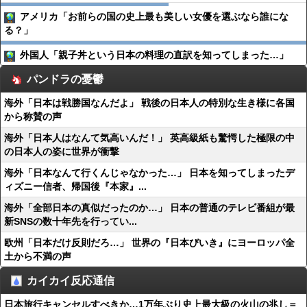
アメリカ「お前らの国の史上最も美しい女優を選ぶなら誰にな
る？」
外国人「親子丼という日本の料理の直訳を知ってしまった…」
パンドラの憂鬱
海外「日本は戦勝国なんだよ」 戦後の日本人の特別な生き様に各国
から称賛の声
海外「日本人はなんて気高いんだ！」 英高級紙も驚愕した極限の中
の日本人の姿に世界が衝撃
海外「日本なんて行くんじゃなかった…」 日本を知ってしまったデ
ィズニー信者、帰国後『本家』...
海外「全部日本の真似だったのか…」 日本の普通のテレビ番組が最
新SNSの数十年先を行ってい...
欧州「日本だけ反則だろ…」 世界の『日本びいき』にヨーロッパ全
土から不満の声
カイカイ反応通信
日本旅行キャンセルすべきか…1万年ぶり史上最大級の火山の兆し＝