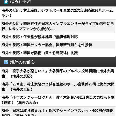
はろわるど
海外の反応：村上宗隆がレフトポール直撃の2試合連続第26号ホーム
ラン！
海外の反応：韓国在住の日本人インフルエンサーがライブ配信中に自
殺、Kポップファンから嫌がら...
海外の反応：任天堂が熊本地震で無償修理対応
海外の反応：韓国サッカー協会、国際審判員らを性接待
海外の反応：韓国が防衛白書の竹島記述に抗議
海外のお前ら
海外「投手大谷が恋しい！」大谷翔平のブルペン投球再開に海外大興
奮！（海外の反応）
海外「ムネ砲」村上宗隆の２試合連続のポール直撃第26号に海外大興
奮！（海外の反応）
海外「今年のメジャーは混とん」佐々木朗希が6回2失点の力投もド軍
7連敗！（海外の反応）
海外「日本は取り締まれ！」栃木でシャインマスカット400房が盗難
被害に（海外の反応）