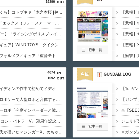
19390
【カードキャプターさくら】コトブキヤ「木之本桜 [包囲(シージュ)]コスチュームVer.」フィギュア【彩色原型公開】
【ロックマン】MDLX「エックス（フォースアーマー）」「フォルテ」アクションフィギュア【彩色原型公開】
【トミカ ジョブレイバー】「ライジングポリスブレイバー デカライドアーマー白バイ DXセット」【ジョーシン＆エディオン限定カスタマイズキャンペーン開催】
【オリジナル可動フィギュア】WIND TOYS「タイタン スーパーアクションマッスルボディ」可動フィギュア各種【予約開始】
【重音テト】コナミデフォルメフィギュア「重音テト 通常衣装Ver.」「重音テト SV衣装Ver.」【彩色原型公開】
【衝撃】
4074
4
GUNDAM.LOG
1692
【画像あり】伝説巨神イデオンの作中で初めてイデオンガンを使用しその威力を目にした主人公達の反応がこちら…
【画像】ロボアニメやロボゲーで人型ロボと合体する巨大なオプション装備に脳を焼かれた事がある奴ｗｗｗｗ
【画像あり】真ゲッターロボ「今度インベーダーと戦うんですって？コツ教えましょうか？」ガンダム「…」
【速報】『超電磁ロボ コン・バトラーV』50周年記念特別映像が公開！コン・バトラーV6…！？ビクトリーファイブのコン・バトラーV6じゃないか！！！（動画あり）
ジェリド
【朗報】エヴァの貞元氏が描いたマジンガーX、めちゃくちゃカッコいい…（画像あり）