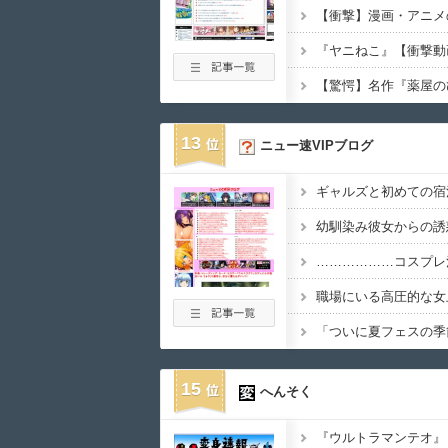
13
ニュー速VIPブログ
ギャルズと初めての宿
幼馴染み彼女からの誘
………………コスプレ
職場にいる高圧的な女
15
へんそく