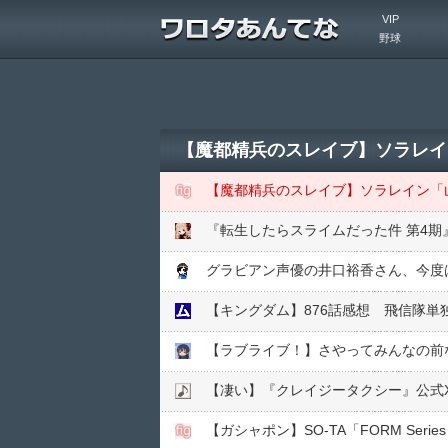
VIP
野球
【魔都精兵のスレイブ】ソラレイ
【魔都精兵のスレイブ】ソラレイン「
『転生したらスライムだった件 第4期
グラビアン声優の井口裕香さん、今度
【キングダム】876話感想 飛信隊単
【ラブライブ！】さやってみんなの前
【凄い】『クレイジータクシー』公式
【ガシャポン】SO-TA「FORM Serie