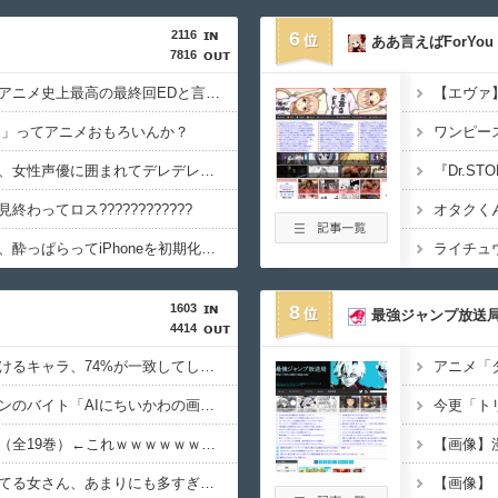
2116
6
ああ言えばForYou
7816
お前らが見てきた中でアニメ史上最高の最終回EDと言えばｗｗｗ
TARS」ってアニメおもろいんか？
ワンピー
【画像】謎のおっさん、女性声優に囲まれてデレデレになる
『Dr.S
わってロス????????????
オタクく
声優・前田佳織里さん、酔っぱらってiPhoneを初期化してしまうｗｗｗｗ
1603
8
最強ジャンプ放送
4414
【衝撃】ヤニねこで抜けるキャラ、74%が一致してしまう
【悲報】セブンイレブンのバイト「AIにちいかわの画像を食わせてっと………できた！」
【驚愕】幽☆遊☆白書（全19巻）←これｗｗｗｗｗｗｗｗｗｗｗｗｗｗｗｗｗ
【大悲報】未来で待ってる女さん、あまりにも多すぎて大渋滞にｗｗｗｗｗ