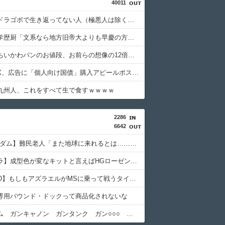
40011
【悲報】ドラゴボで生き返ってない人（極悪人は除く）がこれらしいｗｗｗｗ
【悲報】学歴厨「文系なら地方旧帝大よりも早慶の方が上！」←これｗｗｗｗ
【悲報】ちいかわパンのお値段、お前らの想像の12倍高いｗｗｗｗ
【悲報】X、広告に「個人向け国債」購入アピールポストが投稿され始める。税金そんな事に使ってるから誰も買わんのではｗｗｗｗ
九州人、これをすべて生で食すｗｗｗｗ
2286
6642
【1stガンダム】難民老人「また地球に来れるとは……」←これ連邦もヤバくない？
【ガンプラ】成型色が変なキットと言えばHGローゼンズール
※【SEED】もしもアズラエルがMSに乗って戦うタイプの悪役だったら
専用バウンド・ドックって商品化されないな
※ガンダム ガンキャノン ガンタンク ガン○○○ ←一番違和感ないV作戦の4機目を考えた奴が優勝