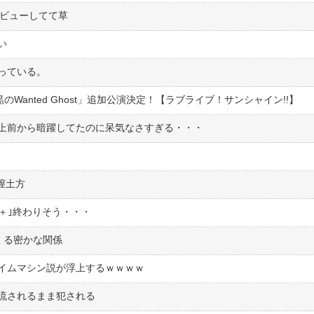
デビューしてて草
い
っている。
漆黒のWanted Ghost」追加公演決定！【ラブライブ！サンシャイン!!】
上前から暗躍してたのに呆気なさすぎる・・・
膣土方
プ＋｣終わりそう・・・
くる密かな関係
イムマシン説が浮上するｗｗｗｗ
流されるまま犯される