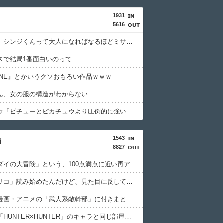
1931
5616
【エヴァ】シンジくんって大人になればなるほどミサトさんとS○Xしなかった事
スで結局1番面白いのって…
TONE』とかいうクソおもろい作品ｗｗｗ
ん、女の服の構造がわからない
ライチュウ「ピチューとピカチュウより圧倒的に強いですｗｗｗ」←こいつが不人気な理由
1543
局
8827
アニメ「ダイの大冒険」という、100点満点に近い再アニメ化作品ｗｗｗｗ
今更「トリコ」読み始めたんだけど、見た目に反して小松すごいヤツじゃない？？
【画像】漫画・アニメの「武人系敵幹部」に付きまといがちな疑問ｗｗｗｗ
【画像】「HUNTER×HUNTER」のキャラと同じ部屋に1時間閉じ込められるなら誰が良い？？？