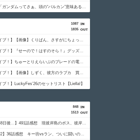
理系女子「ガンダムってさぁ、頭の“バルカン”意味あるの？あれ、役に立たなくない？」
1087
1835
【ラブライブ！】【画像】くりぱん、さすがにちょっと可愛すぎる…【虹ヶ咲】
【ラブライブ！】『せーので！はすのそら！』グッズ化【蓮ノ空】
【ラブライブ！】ちゅーとりえらいぶのブレードの電池なんだけど
【ラブライブ！】【画像】しずく、彼方のラブカ 買取70,000円【虹ヶ咲】
！】LuckyFes’26のセットリスト【Liella!】
848
1513
【彼岸島48日後…】491話感想 現彼岸島のボス、彼岸王子が登場！
【TOUGH2】36話感想 キー坊vsラン、ついに闘いのゴングが鳴る！