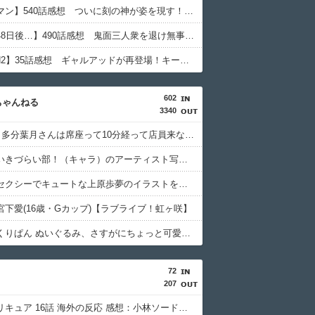
【キン肉マン】540話感想 ついに刻の神が姿を現す！そしてピノという謎の女超人？も登場
【彼岸島48日後…】490話感想 鬼面三人衆を退け無事都外へ進出成功！給水車破壊作戦へ
【TOUGH2】35話感想 ギャルアッドが再登場！キー坊とスパーして試合のセコンドに！？
602
ちゃんねる
3340
【Liella!】多分葉月さんは席座って10分経って店員来なくても声かけられずにいる【ラブライブ！スーパースター!!】
【画像】いきづらい部！（キャラ）のアーティスト写真【ラブライブ！】
【画像】セクシーでキュートな上原歩夢のイラストを作ろう！【ラブライブ！虹ヶ咲】
宮下愛(16歳・Gカップ)【ラブライブ！虹ヶ咲】
【画像】くりぱん ぬいぐるみ、さすがにちょっと可愛すぎる…【ラブライブ！虹ヶ咲】
72
207
名探偵プリキュア 16話 海外の反応 感想：小林ソード、かっこいい。