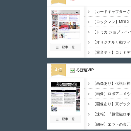
3
ろぼ速VIP