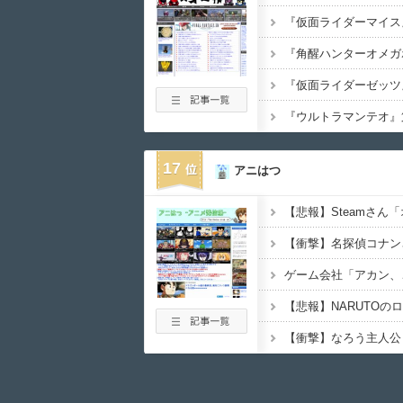
17
アニはつ