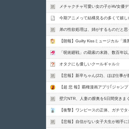
メチャクチャ可愛い女の子がAV女優
今期アニメって結構見るの多くて嬉し
弟の性欲処理は、姉がするものだと思
【朗報】Guilty Kissミュージカル「
「呪術廻戦」の羂索の末路、数百年以
オタクにも優しいクールギャル☆
【悲報】新卒ちゃん(22)、ほぼ仕事が
【超 悲 報】覇権漫画アプリ｢ジャン
壁穴NTR、人妻の膣奥を5日間突きま
【衝撃】ワンピースの正体、ガチでタ
【悲報】自信がない女子大生が相手に