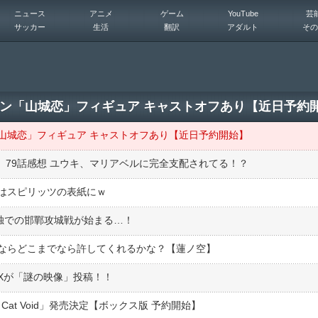
ニュース
アニメ
ゲーム
YouTube
芸
サッカー
生活
翻訳
アダルト
その
ン「山城恋」フィギュア キャストオフあり【近日予約
山城恋」フィギュア キャストオフあり【近日予約開始】
』79話感想 ユウキ、マリアベルに完全支配されてる！？
はスピリッツの表紙にｗ
独での邯鄲攻城戦が始まる…！
ならどこまでなら許してくれるかな？【蓮ノ空】
Xが「謎の映像」投稿！！
s Cat Void」発売決定【ボックス版 予約開始】