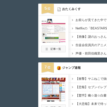
5
おたくみくす
Netflixの「BEAS
生徒会役員共のアニメ見終
7
ジャンプ速報