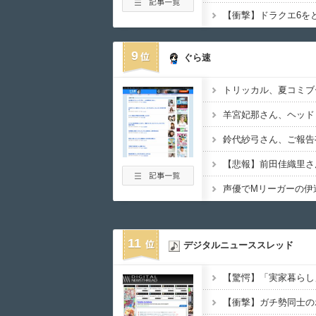
9
ぐら速
羊宮妃那さん、ヘッド
鈴代紗弓さん、ご報告
声優でMリーガーの伊
11
デジタルニューススレッド
【衝撃】ガチ勢同士の