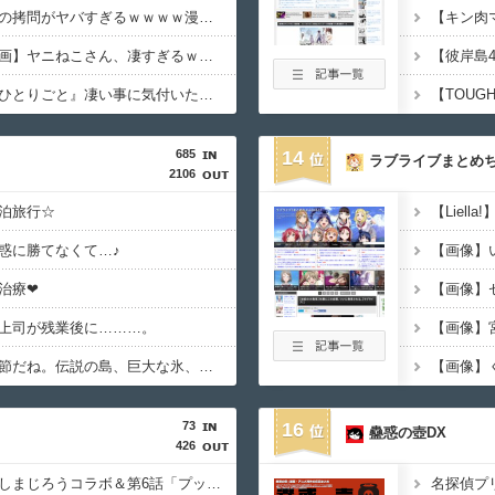
【衝撃】漫画・アニメの拷問がヤバすぎるｗｗｗｗ漫画・アニメでお前らが「一番エグいと思った拷問」がこちら…怖すぎる…
『ヤニねこ』【衝撃動画】ヤニねこさん、凄すぎるｗｗｗｗこれは…
【驚愕】名作『薬屋のひとりごと』凄い事に気付いたｗｗｗｗ『薬屋のひとりごと』←こいつに対する正直な感想がこちら…面白いけど…
685
14
ラブライブまとめ
2106
泊旅行☆
惑に勝てなくて…♪
治療❤
上司が残業後に………。
【画像】
「ついに夏フェスの季節だね。伝説の島、巨大な氷、眠る財宝……心躍る要素が目白押しだ。今から楽しみで仕方ないよ！」オーガスト『あいミス』新イベント『真夏の氷島フェス』
73
16
蠱惑の壺DX
426
『ウルトラマンテオ』しまじろうコラボ＆第6話「プッチーのお引っ越し」感想・実況まとめ