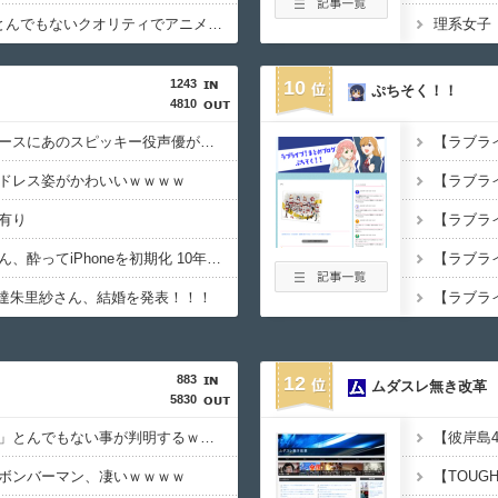
【衝撃】ドラクエ6をとんでもないクオリティでアニメ化してしまったAI動画がこちら！！！
1243
10
ぷちそく！！
4810
トリッカル、夏コミブースにあのスピッキー役声優がゲスト登場！！！
ドレス姿がかわいいｗｗｗｗ
有り
【悲報】前田佳織里さん、酔ってiPhoneを初期化 10年分の思い出も消える・・・
達朱里紗さん、結婚を発表！！！
【ラブライブ
883
12
ムダスレ無き改革
5830
【驚愕】「実家暮らし」とんでもない事が判明するｗｗｗｗ家賃のかからない「実家暮らし」最強すぎないか？その理由が…凄すぎる…
ボンバーマン、凄いｗｗｗｗ