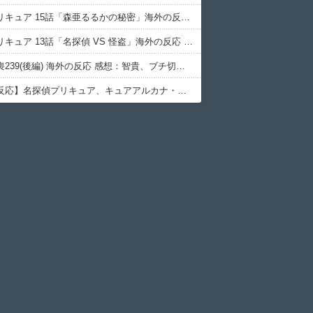
名探偵プリキュア 15話「森亜るるかの秘密」海外の反応 感想：るるかさん43歳…
名探偵プリキュア 13話「名探偵 VS 怪盗」海外の反応 感想：アルカナシャドウの腋に無事興奮する海外の紳士たち
わたモテ喪239(後編) 海外の反応 感想：智貴、ブチ切れる。
【海外の反応】名探偵プリキュア、キュアアルカナ・シャドウ待望のデビューに海外の大きいお友達もぷいきゅあがんばえ～してしまう