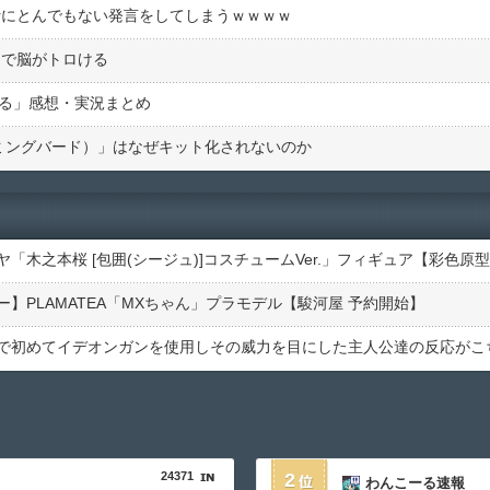
erにとんでもない発言をしてしまうｗｗｗｗ
リで脳がトロける
べる」感想・実況まとめ
（ハミングバード）」はなぜキット化されないのか
木之本桜 [包囲(シージュ)]コスチュームVer.」フィギュア【彩色原
】PLAMATEA「MXちゃん」プラモデル【駿河屋 予約開始】
で初めてイデオンガンを使用しその威力を目にした主人公達の反応がこ
24371
2
わんこーる速報