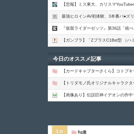
【悲報】ミス東大、カリスマYouTub
最強ヒロインAV初体験、3本番パ●︎ズ
『仮面ライダーゼッツ』第36話「統
【ガンプラ】「ΖプラスC1Bst型 
今日のオススメ記事
【カードキャプターさくら】コトブキヤ「
【トリダモノ氏オリジナルキャラクター
【画像あり】伝説巨神イデオンの作中
1
fig速