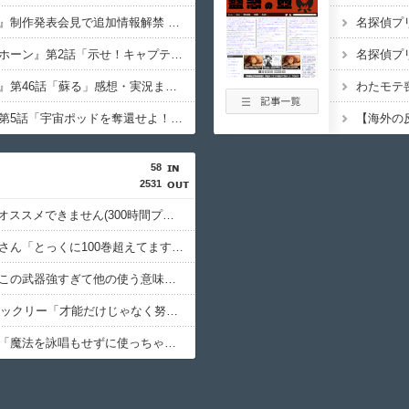
『仮面ライダーマイス』制作発表会見で追加情報解禁 他、今週の備忘録（2026/7/31～2026/8/6）
『角醒ハンターオメガホーン』第2話「示せ！キャプテンの資格！」感想・実況まとめ
『仮面ライダーゼッツ』第46話「蘇る」感想・実況まとめ
『ウルトラマンテオ』第5話「宇宙ポッドを奪還せよ！」感想・実況まとめ
58
2531
【悲報】Steamさん「オススメできません(300時間プレイ済)」←こういうレビューｗｗｗｗ
【衝撃】名探偵コナンさん「とっくに100巻超えてます」←コイツが叩かれない理由ｗｗｗｗ
ゲーム会社「アカン、この武器強すぎて他の使う意味がない…せや！」←これｗｗｗ
【悲報】NARUTOのロックリー「才能だけじゃなく努力で逆転できる事を証明する」ワイ「ええやん」←結果ｗｗｗ
【衝撃】なろう主人公「魔法を詠唱もせずに使っちゃいましたｗ」←これｗｗｗ