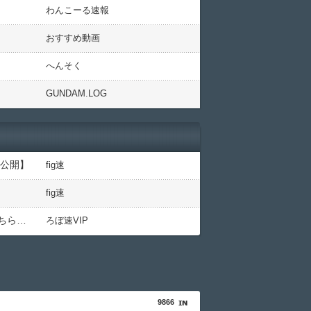
わんこーる速報
おすすめ動画
へんそく
GUNDAM.LOG
型公開】
fig速
fig速
ちら…
ろぼ速VIP
9866