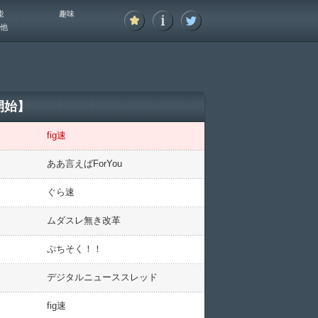
能
趣味
他
開始】
fig速
ああ言えばForYou
ぐら速
ムダスレ無き改革
ぷちそく！！
デジタルニューススレッド
fig速