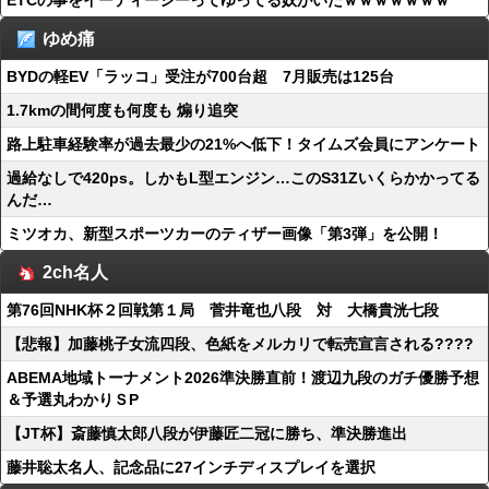
ETCの事をイーティーシーってゆってる奴がいたｗｗｗｗｗｗｗ
ゆめ痛
BYDの軽EV「ラッコ」受注が700台超 7月販売は125台
1.7kmの間何度も何度も 煽り追突
路上駐車経験率が過去最少の21%へ低下！タイムズ会員にアンケート
過給なしで420ps。しかもL型エンジン…このS31Zいくらかかってる
んだ…
ミツオカ、新型スポーツカーのティザー画像「第3弾」を公開！
2ch名人
第76回NHK杯２回戦第１局 菅井竜也八段 対 大橋貴洸七段
【悲報】加藤桃子女流四段、色紙をメルカリで転売宣言される????
ABEMA地域トーナメント2026準決勝直前！渡辺九段のガチ優勝予想
＆予選丸わかりＳP
【JT杯】斎藤慎太郎八段が伊藤匠二冠に勝ち、準決勝進出
藤井聡太名人、記念品に27インチディスプレイを選択