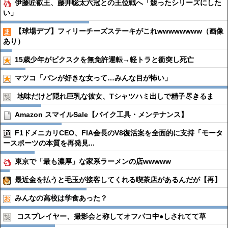
伊藤匠叡王、藤井聡太六冠との王位戦へ「競ったシリーズにした
い」
【球場デブ】フィリーチーズステーキがこれwwwwwwww（画像
あり）
15歳少年がビクスクを無免許運転→軽トラと衝突し死亡
マツコ「パンが好きな女って…みんな目が怖い」
地味だけど隠れ巨乳な彼女、Tシャツハミ出しで精子尽きるま
Amazon スマイルSale【バイク工具・メンテナンス】
F1ドメニカリCEO、FIA会長のV8復活案を全面的に支持「モータ
ースポーツの本質を再発見...
東京で「最も濃厚」な家系ラーメンの店wwwww
最近金を払うと毛玉が接客してくれる喫茶店があるんだが【再】
みんなの高校は学食あった？
コスプレイヤー、撮影会と称してオフパコ中●︎しされてて草