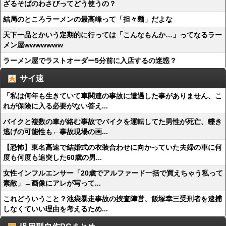
ざるそばのわさびってどう使うの？
結局のところラーメンの最高峰って「担々麺」だよな
天下一品とかいう定期的に行っては「こんなもんか…」ってなるラー
メン屋wwwwwww
ラーメン屋でラストオーダー5分前に入店するの迷惑？
サイ速
「私は何年も生きていて車関連の事故に遭遇した事がありません、こ
れが保険に入る必要がない答え...
バイクと複数の車が絡む事故でバイクを運転してた男性が死亡、轢き
逃げの可能性も←事故現場の画...
【恐怖】東名高速で結婚式の衣装合わせに向かっていた夫婦の車に何
度も何度も追突した60歳の男...
女性インフルエンサー「20歳でアルファード一括で買えちゃう私って
素敵」→画像にアレが写って...
これどういうこと？池袋暴走事故の捜査陣営、飯塚幸三受刑者を逮捕
しなくていい理由を考えるため...