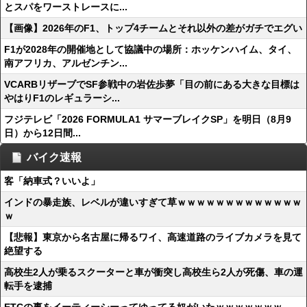
とスパをワーストレースに...
【画像】2026年のF1、トップ4チームとそれ以外の差がガチでエグい
F1が2028年の開催地として協議中の場所：ホッケンハイム、タイ、
南アフリカ、アルゼンチン...
VCARBリザーブでSF参戦中の岩佐歩夢「目の前にある大きな目標は
やはりF1のレギュラーシ...
フジテレビ「2026 FORMULA1 サマーブレイクSP」を明日（8月9
日）から12日間...
バイク速報
客「納車式？いいよ」
インドの暴走族、レベルが違いすぎて草ｗｗｗｗｗｗｗｗｗｗｗｗｗ
ｗ
【悲報】東京から名古屋に帰るワイ、高速道路のライブカメラを見て
絶望する
高校生2人が乗るスクーターと車が衝突し高校生ら2人が死傷、車の運
転手を逮捕