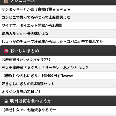
メシニュース
ケンタッキーとか言う唐揚げ屋ｗｗｗｗｗ
コンビニで買ってるやつって上級国民よな
ワイデブ、ダイエット開始から2週間
結局カルビが一番美味いよな
しょうがのチューブ冷蔵庫から出したらコバエが中で暴れてた
おいしいまとめ
お寿司握りたいわけやが????
三大王道寿司「まぐろ」「サーモン」あとひとつは？
【悲報】今のおにぎり、1個400円するwww
好きなおにぎりの具3種類セット
オリジン弁当の定員ゴミ
明日は何を食べようか
【幸せ】久々に七輪焼きやるでー