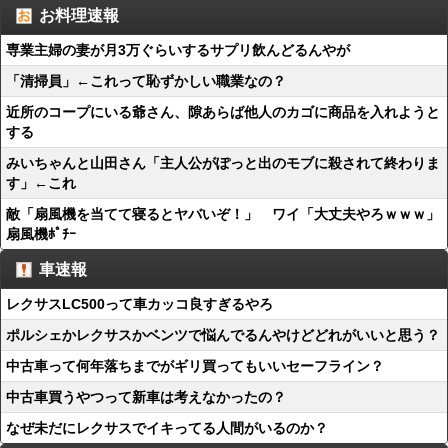
お料理速報
専業主婦の妻が月3万ぐらいするサプリ飲んどるんやが
「清掃員」←これって恥ずかしい職業なの？
近所のコープにいる爺さん、隙あらば他人のカゴに商品を入れようと
する
みいちゃんと山田さん「主人公がぽっと出のモブに殺されて終わりま
す」←これ
敵「扇風機を当てて寝るとヤバいぞ！」 ワイ「大丈夫やろｗｗｗ」
扇風機ﾎﾟﾁｰ
車速報
レクサスLC500って車カッコ良すぎるやろ
ポルシェかレクサスかベンツで悩んでるんやけどどれがいいと思う？
中古車って何年落ちまでがギリ買ってもいいセーフライン？
中古車買うやつって新車は考えなかったの？
なぜ未だにレクサスでイキってる人間がいるのか？