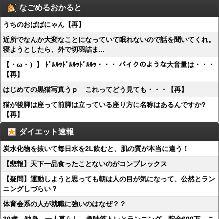
なごめるおかると
うちのおばばにゃん【再】
近所でなんか大変なことになっていて眠れないので話を聞いてくれ。
寝ようとしたら、外で切羽詰ま...
【・ω・）】 ﾄﾞﾙﾙｯﾄﾞﾙﾙｯﾄﾞﾙﾙｯ・・・ バイクのような大音量は・・・
【再】
はじめての黒猫写真うｐ これってどう見ても・・・【再】
猫が後脚は座って前脚は立っている座り方に名称はあるんですか?
【再】
ダイエット速報
炭水化物を抜いて毎日水を2L飲むと、肌の質が本当に違う！
【悲報】天下一品食ったことないのがコンプレックス
【疑問】運動しようと思っても朝は人の目が気になって、公然とラン
ニングしづらい？
体育会系の人が就職に強いのはなぜ？？