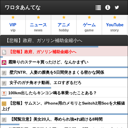
ワロタあんてな
VIP
ニュース
アニメ
ゲーム
YouTube
vip
news
hobby
game
story
【悲報】政府、ガソリン補助金縮小へ
【悲報】政府、ガソリン補助金縮小へ
霜降りのステーキ買ったけど、なんかまずい
壁穴NTR、人妻の膣奥を5日間突きまくる密かな関係
女子のガチ角オナ動画、エロすぎるだろ
100km出したらキンコン鳴る車乗ったことある？
【悲報】サムスン、iPhone用のメモリとSwitch2用Socを大幅値
上げ
【閲覧注意】美女20人、辱められ強●︎れ続ける8時間