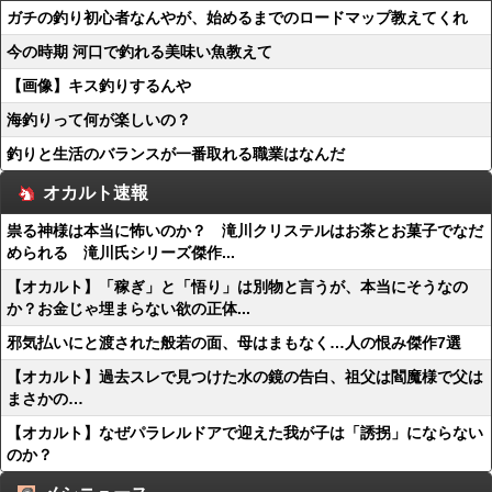
ガチの釣り初心者なんやが、始めるまでのロードマップ教えてくれ
今の時期 河口で釣れる美味い魚教えて
【画像】キス釣りするんや
海釣りって何が楽しいの？
釣りと生活のバランスが一番取れる職業はなんだ
オカルト速報
祟る神様は本当に怖いのか？ 滝川クリステルはお茶とお菓子でなだ
められる 滝川氏シリーズ傑作...
【オカルト】「稼ぎ」と「悟り」は別物と言うが、本当にそうなの
か？お金じゃ埋まらない欲の正体...
邪気払いにと渡された般若の面、母はまもなく…人の恨み傑作7選
【オカルト】過去スレで見つけた水の鏡の告白、祖父は閻魔様で父は
まさかの…
【オカルト】なぜパラレルドアで迎えた我が子は「誘拐」にならない
のか？