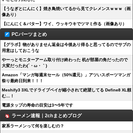
【うなぎとにんにく】焼き鳥焼いてるから見てクレメンスｗｗｗ（画
像あり）
【にんにく＆バター】ワイ、ウッキウキでツマミ作る（画像あり）
PCパーツまとめ
【グラボ】物がありません返金は今後あり得ると思ってるのでサブの
用意はしておこうな
やーっとモニターアーム取り付け終わった 机が部屋の角だったので
大変だったわ(´・ω・｀)
Amazon「マンガ毎週末セール（50%還元）」アツいスポーツマンガ
祭り最終日到来！！！
Meshify3 3XLでドライブベイが縮小されて絶望してる Define8 XL頼
む…！
電源タップの寿命の目安は3〜5年です
ラーメン速報｜2chまとめブログ
家系ラーメンって何を楽しむの？