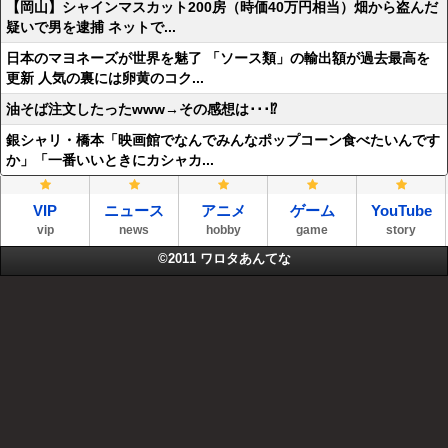
【岡山】シャインマスカット200房（時価40万円相当）畑から盗んだ
疑いで男を逮捕 ネットで...
日本のマヨネーズが世界を魅了 「ソース類」の輸出額が過去最高を
更新 人気の裏には卵黄のコク...
油そば注文したったwww→その感想は･･･⁉
銀シャリ・橋本「映画館でなんでみんなポップコーン食べたいんです
か」「一番いいときにカシャカ...
VIP
ニュース
アニメ
ゲーム
YouTube
vip
news
hobby
game
story
©2011
ワロタあんてな