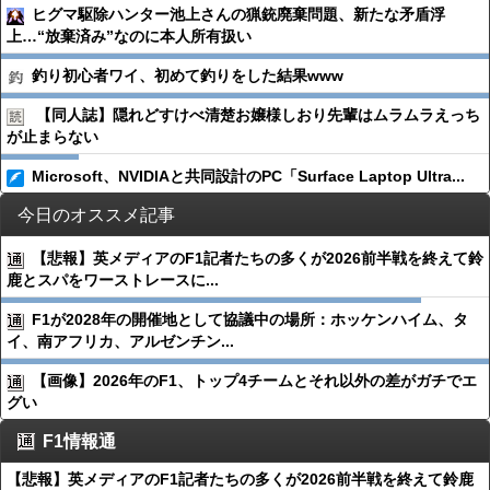
ヒグマ駆除ハンター池上さんの猟銃廃棄問題、新たな矛盾浮
上…“放棄済み”なのに本人所有扱い
釣り初心者ワイ、初めて釣りをした結果www
【同人誌】隠れどすけべ清楚お嬢様しおり先輩はムラムラえっち
が止まらない
Microsoft、NVIDIAと共同設計のPC「Surface Laptop Ultra...
今日のオススメ記事
【悲報】英メディアのF1記者たちの多くが2026前半戦を終えて鈴
鹿とスパをワーストレースに...
F1が2028年の開催地として協議中の場所：ホッケンハイム、タ
イ、南アフリカ、アルゼンチン...
【画像】2026年のF1、トップ4チームとそれ以外の差がガチでエ
グい
F1情報通
【悲報】英メディアのF1記者たちの多くが2026前半戦を終えて鈴鹿