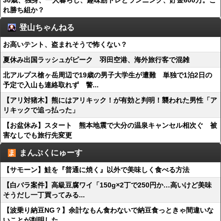
30歳、独身、一人暮らし、趣味筋トレとランニング、貯金600万。こ
れ勝ち組か？
登山ちゃんねる
お高いテント、盗まれそうで怖くない？
夏休み出国ラッシュがピーク 羽田空港、海外旅行客で混雑
北アルプス槍ヶ岳周辺で19歳の男子大学生が遭難 単独で1泊2日の
予定で入山も連絡取れず 警...
【アリ対猪木】熊にはアリキック！が有効と判明！襲われた男性「ア
リキックで追っ払った」
【お盆休み】スタート 熊本地震で大分の温泉キャンセル相次ぐ 被
害なしでも旅行先変更
まんぷくにゅーす
【サモーン】鮭を『普通に焼く』以外で美味しく食べる方法
【白バラ案件】高級豆腐ワイ「150g×2丁で250円か…高いけど美味
そうだし一丁買ってみる...
【波乗り納豆NG？】余計なもん食わないで納豆食っときゃ間違いな
いことが判明した