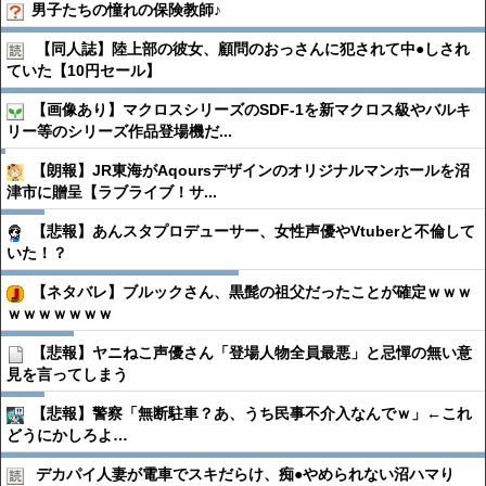
男子たちの憧れの保険教師♪
【同人誌】陸上部の彼女、顧問のおっさんに犯されて中●︎しされ
ていた【10円セール】
【画像あり】マクロスシリーズのSDF-1を新マクロス級やバルキ
リー等のシリーズ作品登場機だ...
【朗報】JR東海がAqoursデザインのオリジナルマンホールを沼
津市に贈呈【ラブライブ！サ...
【悲報】あんスタプロデューサー、女性声優やVtuberと不倫して
いた！？
【ネタバレ】ブルックさん、黒髭の祖父だったことが確定ｗｗｗ
ｗｗｗｗｗｗｗ
【悲報】ヤニねこ声優さん「登場人物全員最悪」と忌憚の無い意
見を言ってしまう
【悲報】警察「無断駐車？あ、うち民事不介入なんでｗ」←これ
どうにかしろよ…
デカパイ人妻が電車でスキだらけ、痴●︎やめられない沼ハマり