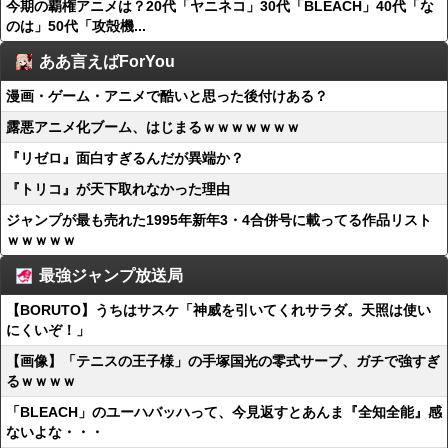
今期の覇権アニメは？20代「ヤニネコ」30代「BLEACH」40代「な
のは」50代「攻殻機...
ああ言えばForYou
漫画・ゲーム・アニメで酷いと思った後付けある？
露悪アニメ化ブーム、はじまるｗｗｗｗｗｗｗ
『リゼロ』面白すぎるんだが異端か？
『トリコ』が天下取れなかった理由
ジャンプが最も売れた1995年新年3・4合併号に載ってる作品リスト
ｗｗｗｗｗ
最強ジャンプ放送局
【BORUTO】うちはサスケ「神威を引いてくれサラダ。天照は使い
にくいぞ！」
【画像】「テニスの王子様」の手塚国光の零式サーブ、ガチで強すぎ
るｗｗｗｗ
「BLEACH」のユーハバッハって、今見返すとあんま『全知全能』感
ないよな・・・