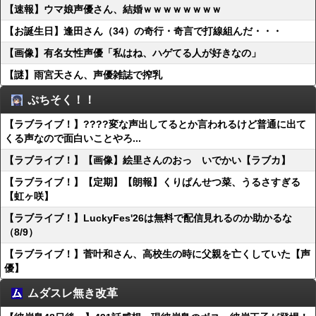
【速報】ウマ娘声優さん、結婚ｗｗｗｗｗｗｗｗ
【お誕生日】逢田さん（34）の奇行・奇言で打線組んだ・・・
【画像】有名女性声優「私はね、ハゲてる人が好きなの」
【謎】雨宮天さん、声優雑誌で搾乳
ぷちそく！！
【ラブライブ！】????変な声出してるとか言われるけど普通に出て
くる声なので面白いことやろ...
【ラブライブ！】【画像】絵里さんのおっ いでかい【ラブカ】
【ラブライブ！】【定期】【朗報】くりぱんせつ菜、うるさすぎる
【虹ヶ咲】
【ラブライブ！】LuckyFes'26は無料で配信見れるのか助かるな
（8/9）
【ラブライブ！】菅叶和さん、高校生の時に父親を亡くしていた【声
優】
ムダスレ無き改革