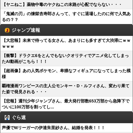
【ヤニねこ】薬物中毒のヤクねこの末路が心配でならない・・・
「鬼滅の刃」の煉獄杏寿郎さんって、すぐに退場したのに何で人気あ
るの？？
ジャンプ速報
【大悲報】未来で待ってる女さん、あまりにも多すぎて大渋滞にｗｗ
ｗｗｗ
【衝撃】ドラクエ6をとんでもないクオリティでアニメ化してしまっ
たAI動画がこちら！！！
【超画像】あの人気ポケモン、卑猥なフィギュアになってしまった模
様
覇権漫画ワンピースの主人公モンキー・D・ルフィさん、変わり果て
た姿で発見される・・・
【悲報】週刊少年ジャンプさん、最大発行部数653万部から急降下で
ついに100万部を割ってし...
ぐら速
声優でMリーガーの伊達朱里紗さん、結婚を発表！！！