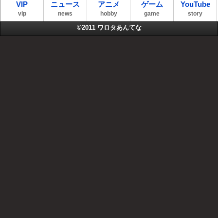
VIP
ニュース
アニメ
ゲーム
YouTube
vip
news
hobby
game
story
©2011
ワロタあんてな