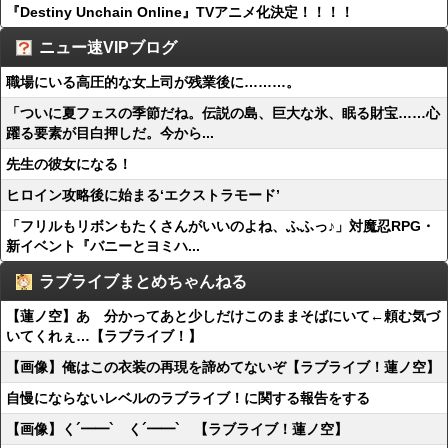
『Destiny Unchain Online』TVアニメ化決定！！！！
ニュー速VIPブログ
職場にいる高圧的な女上司が残業後に………。
「ついに夏フェスの季節だね。伝説の島、巨大な氷、眠る財宝……心
躍る要素が目白押しだ。今から...
先生の彼女になる！
ヒロイン攻略後に始まる‘エクストラモード’
「フリルもリボンもたくさんがいいのよね、ふふっ♪」対魔忍RPG・
新イベント『バニーとヨミハ...
ラブライブまとめちゃんねる
【蓮ノ空】あゝ分かってあと少しだけこのままそばにいて←頼む気づ
いてくれぇ…【ラブライブ！】
【画像】俺はこの衣装の再現を諦めてないぞ【ラブライブ！蓮ノ空】
自慢にならないレベルのラブライブ！に関する報告をする
【画像】く´━━`ゝく´━━`ゝ【ラブライブ！蓮ノ空】