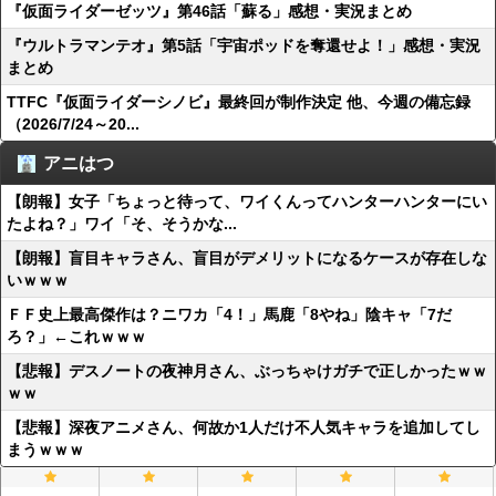
『仮面ライダーゼッツ』第46話「蘇る」感想・実況まとめ
『ウルトラマンテオ』第5話「宇宙ポッドを奪還せよ！」感想・実況
まとめ
TTFC『仮面ライダーシノビ』最終回が制作決定 他、今週の備忘録
（2026/7/24～20...
アニはつ
【朗報】女子「ちょっと待って、ワイくんってハンターハンターにい
たよね？」ワイ「そ、そうかな...
【朗報】盲目キャラさん、盲目がデメリットになるケースが存在しな
いｗｗｗ
ＦＦ史上最高傑作は？ニワカ「4！」馬鹿「8やね」陰キャ「7だ
ろ？」←これｗｗｗ
【悲報】デスノートの夜神月さん、ぶっちゃけガチで正しかったｗｗ
ｗｗ
【悲報】深夜アニメさん、何故か1人だけ不人気キャラを追加してし
まうｗｗｗ