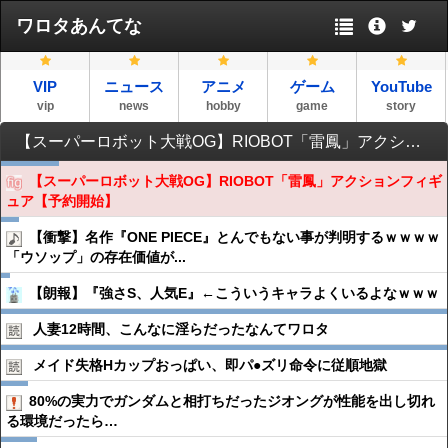
ワロタあんてな
VIP
ニュース
アニメ
ゲーム
YouTube
vip
news
hobby
game
story
【スーパーロボット大戦OG】RIOBOT「雷鳳」アクションフィギュア【予約開始】
【スーパーロボット大戦OG】RIOBOT「雷鳳」アクションフィギ
ュア【予約開始】
【衝撃】名作『ONE PIECE』とんでもない事が判明するｗｗｗｗ
「ウソップ」の存在価値が...
【朗報】『強さS、人気E』←こういうキャラよくいるよなｗｗｗ
人妻12時間、こんなに淫らだったなんてワロタ
メイド失格Hカップおっぱい、即パ●︎ズリ命令に従順地獄
80%の実力でガンダムと相打ちだったジオングが性能を出し切れ
る環境だったら…