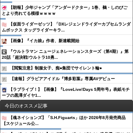
【朗報】少年ジャンプ「アンダードクター」1巻、鵺・しのびご
とより売れてる模様ｗｗｗｗ
【仮面ライダーゼッツ】「DXレジェンドライダーカプセムランダ
ムボックス タッグライダーキラ...
【画像】『イカ娘』作者、新連載開始
『ウルトラマン ニュージェネレーションスターズ（第4期）』第
20話「超決戦!ウルトラ10勇...
【閲覧注意】制服女子、痴●︎集団でサイレント輪●︎
【速報】グラビアアイドル『博多彩葉』専属AVデビュー
【ラブライブ！】【画像】『LoveLive!Days 5周年号』表紙モチ
ーフの黒澤ダイヤ1...
今日のオススメ記事
【魂ネイションズ】「S.H.Figuarts」ほか 2026年8月発売商品
【スケジュール公...