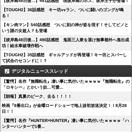
【彼岸島48日後…】491話感想 現彼岸島のボス、彼岸王子が登場！
【TOUGH2】36話感想 キー坊vsラン、ついに闘いのゴングが鳴
る！
【キン肉マン】540話感想 ついに刻の神が姿を現す！そしてピノと
いう謎の女超人？も登場
【彼岸島48日後…】490話感想 鬼面三人衆を退け無事都外へ進出成
功！給水車破壊作戦へ
【TOUGH2】35話感想 ギャルアッドが再登場！キー坊とスパーし
て試合のセコンドに！？
デジタルニューススレッド
【驚愕】名作『無職転生』凄い事に気付いたｗｗｗｗ『無職転生』の
「ロキシー」とかいう奴…可愛...
【朗報】真夏のピーク、去る！！！！
映画『8番出口』が金曜ロードショーで地上波初放送決定！！8月28
日！！
【驚愕】名作『HUNTER×HUNTER』凄い事に気付いたｗｗｗｗ「ハ
ンターハンターで1番...