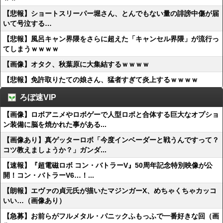
【悲報】ショートスリーパー堀さん、とんでもない量の誹謗中傷が届
いて号泣する…
【悲報】風呂キャン界隈をさらに超えた「キャンセル界隈」が流行っ
てしまうｗｗｗｗ
【画像】オタク、秋葉原に大集結するｗｗｗｗ
【悲報】免許取りたての娘さん、猛者すぎて炎上するｗｗｗｗ
ろぼ速VIP
【画像】ロボアニメやロボゲーで人型ロボと合体する巨大なオプショ
ン装備に脳を焼かれた事がある...
【画像あり】真ゲッターロボ「今度インベーダーと戦うんですって？
コツ教えましょうか？」ガンダ...
【速報】『超電磁ロボ コン・バトラーV』50周年記念特別映像が公
開！コン・バトラーV6…！...
【朗報】エヴァの貞元氏が描いたマジンガーX、めちゃくちゃカッコ
いい…（画像あり）
【急募】お前らがフルメタル・パニックふもっふで一番好きな回（画