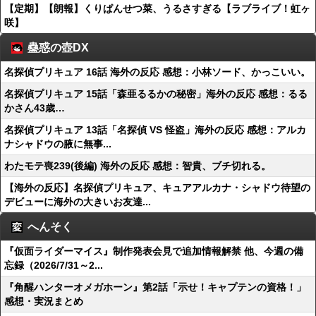
【定期】【朗報】くりぱんせつ菜、うるさすぎる【ラブライブ！虹ヶ
咲】
蠱惑の壺DX
名探偵プリキュア 16話 海外の反応 感想：小林ソード、かっこいい。
名探偵プリキュア 15話「森亜るるかの秘密」海外の反応 感想：るる
かさん43歳…
名探偵プリキュア 13話「名探偵 VS 怪盗」海外の反応 感想：アルカ
ナシャドウの腋に無事...
わたモテ喪239(後編) 海外の反応 感想：智貴、ブチ切れる。
【海外の反応】名探偵プリキュア、キュアアルカナ・シャドウ待望の
デビューに海外の大きいお友達...
へんそく
『仮面ライダーマイス』制作発表会見で追加情報解禁 他、今週の備
忘録（2026/7/31～2...
『角醒ハンターオメガホーン』第2話「示せ！キャプテンの資格！」
感想・実況まとめ