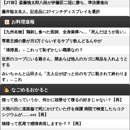
【JT杯】斎藤慎太郎八段が伊藤匠二冠に勝ち、準決勝進出
藤井聡太名人、記念品に27インチディスプレイを選択
お料理速報
【九州名物】鶏刺し食べた医師、全身麻痺へ…「死んだほうが良い」
専業主婦の妻が月3万ぐらいするサプリ飲んどるんやが
「清掃員」←これって恥ずかしい職業なの？
近所のコープにいる爺さん、隙あらば他人のカゴに商品を入れようと
する
みいちゃんと山田さん「主人公がぽっと出のモブに殺されて終わりま
す」←これ
なごめるおかると
猫って枕っていうか、何かに頭乗せて寝るの好きじゃない？【再】
大雨の日に道路脇で死にかけていた仔を保護 病院で検査したらコク
シジウムが……orz【再】
猫様って尻尾で感情表現しますか？？【再】