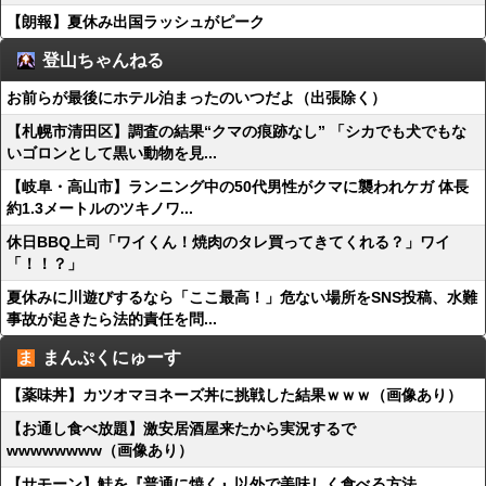
【朗報】夏休み出国ラッシュがピーク
登山ちゃんねる
お前らが最後にホテル泊まったのいつだよ（出張除く）
【札幌市清田区】調査の結果“クマの痕跡なし” 「シカでも犬でもな
いゴロンとして黒い動物を見...
【岐阜・高山市】ランニング中の50代男性がクマに襲われケガ 体長
約1.3メートルのツキノワ...
休日BBQ上司「ワイくん！焼肉のタレ買ってきてくれる？」ワイ
「！！？」
夏休みに川遊びするなら「ここ最高！」危ない場所をSNS投稿、水難
事故が起きたら法的責任を問...
まんぷくにゅーす
【薬味丼】カツオマヨネーズ丼に挑戦した結果ｗｗｗ（画像あり）
【お通し食べ放題】激安居酒屋来たから実況するで
wwwwwwww（画像あり）
【サモーン】鮭を『普通に焼く』以外で美味しく食べる方法