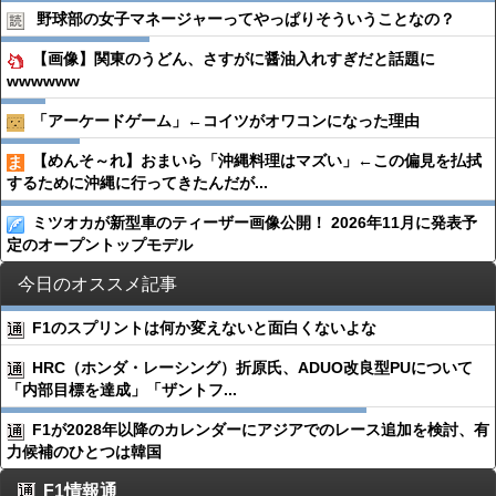
野球部の女子マネージャーってやっぱりそういうことなの？
【画像】関東のうどん、さすがに醤油入れすぎだと話題に
wwwwww
「アーケードゲーム」←コイツがオワコンになった理由
【めんそ～れ】おまいら「沖縄料理はマズい」←この偏見を払拭
するために沖縄に行ってきたんだが...
ミツオカが新型車のティーザー画像公開！ 2026年11月に発表予
定のオープントップモデル
今日のオススメ記事
F1のスプリントは何か変えないと面白くないよな
HRC（ホンダ・レーシング）折原氏、ADUO改良型PUについて
「内部目標を達成」「ザントフ...
F1が2028年以降のカレンダーにアジアでのレース追加を検討、有
力候補のひとつは韓国
F1情報通