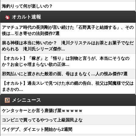
海釣りって何が楽しいの？
オカルト速報
アマチュア時代の長渕剛が言い続けた「石野真子と結婚する」、その
後は…引き寄せの法則傑作7選
祟る神様は本当に怖いのか？ 滝川クリステルはお茶とお菓子でなだ
められる 滝川氏シリーズ傑作...
【オカルト】「稼ぎ」と「悟り」は別物と言うが、本当にそうなの
か？お金じゃ埋まらない欲の正体...
邪気払いにと渡された般若の面、母はまもなく…人の恨み傑作7選
【オカルト】過去スレで見つけた水の鏡の告白、祖父は閻魔様で父は
まさかの…
メシニュース
ケンタッキーとか言う唐揚げ屋ｗｗｗｗｗ
コンビニで買ってるやつって上級国民よな
ワイデブ、ダイエット開始から2週間