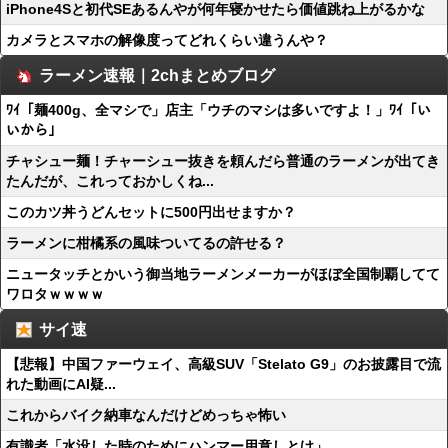
iPhone4Sと初代SEあるんやが何年寝かせたら価値跳ね上がるかな
カメラとスマホの解像度ってどれくらい違うんや？
ラーメン速報｜2chまとめブログ
ﾜｲ「麺400g、全マシで」店主「ウチのマシは多いですよ！」ﾜｲ「い
いから」
チャシュー麺！チャーシュー抜きを頼んだら普通のラーメンが出てき
たんだが、これっておかしくね...
このカツ丼うどんセットに500円出せますか？
ラーメンに柑橘系の風味ついてるの許せる？
ニュータッチとかいう御当地ラーメンメーカーがほぼ全国制覇してて
ワロタｗｗｗｗ
サイ速
【悲報】中国ファーウェイ、高級SUV「Stelato G9」のお披露目で流
れた動画にAI疑...
これからバイク納車なんだけどめっちゃ怖い
有識者「水没した時のためにハンマー用意しとけ」