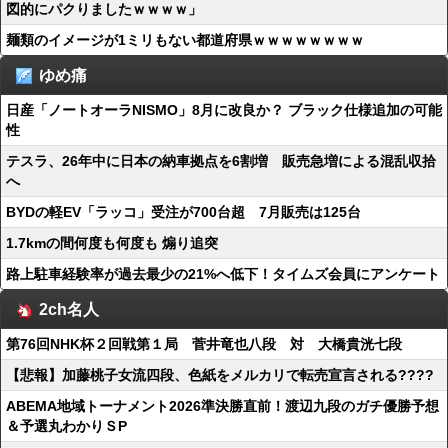
図的にパクりましたｗｗｗｗ」
麺類のイメージが1ミリもない都道府県ｗｗｗｗｗｗｗｗ
ゆめ痛
日産「ノートオーラNISMO」8月に改良か？ ブラック仕様追加の可能
性
テスラ、26年中に日本の納車拠点を6割増 販売急増による混乱収拾
へ
BYDの軽EV「ラッコ」受注が700台超 7月販売は125台
1.7kmの間何度も何度も 煽り追突
路上駐車経験率が過去最少の21%へ低下！タイムズ会員にアンケート
2ch名人
第76回NHK杯２回戦第１局 菅井竜也八段 対 大橋貴洸七段
【悲報】加藤桃子女流四段、色紙をメルカリで転売宣言される????
ABEMA地域トーナメント2026準決勝直前！渡辺九段のガチ優勝予想
＆予選丸わかりＳP