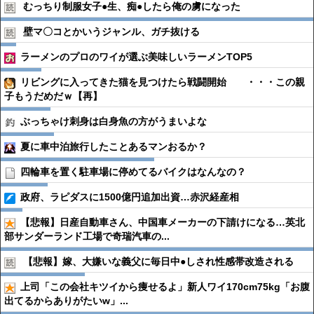
むっちり制服女子●︎生、痴●︎したら俺の虜になった
壁マ〇コとかいうジャンル、ガチ抜ける
ラーメンのプロのワイが選ぶ美味しいラーメンTOP5
リビングに入ってきた猫を見つけたら戦闘開始 ・・・この親
子もうだめだｗ【再】
ぶっちゃけ刺身は白身魚の方がうまいよな
夏に車中泊旅行したことあるマンおるか？
四輪車を置く駐車場に停めてるバイクはなんなの？
政府、ラピダスに1500億円追加出資…赤沢経産相
【悲報】日産自動車さん、中国車メーカーの下請けになる…英北
部サンダーランド工場で奇瑞汽車の...
【悲報】嫁、大嫌いな義父に毎日中●︎しされ性感帯改造される
上司「この会社キツイから痩せるよ」新人ワイ170cm75kg「お腹
出てるからありがたいw」...