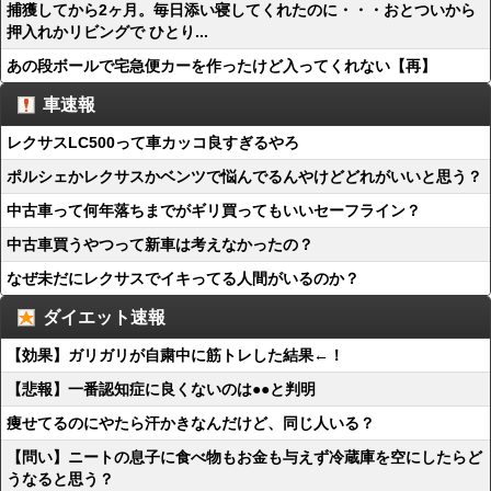
捕獲してから2ヶ月。毎日添い寝してくれたのに・・・おとついから
押入れかリビングで ひとり...
あの段ボールで宅急便カーを作ったけど入ってくれない【再】
車速報
レクサスLC500って車カッコ良すぎるやろ
ポルシェかレクサスかベンツで悩んでるんやけどどれがいいと思う？
中古車って何年落ちまでがギリ買ってもいいセーフライン？
中古車買うやつって新車は考えなかったの？
なぜ未だにレクサスでイキってる人間がいるのか？
ダイエット速報
【効果】ガリガリが自粛中に筋トレした結果←！
【悲報】一番認知症に良くないのは●●と判明
痩せてるのにやたら汗かきなんだけど、同じ人いる？
【問い】ニートの息子に食べ物もお金も与えず冷蔵庫を空にしたらど
うなると思う？