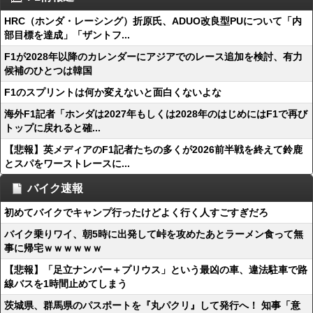
HRC（ホンダ・レーシング）折原氏、ADUO改良型PUについて「内
部目標を達成」「ザントフ...
F1が2028年以降のカレンダーにアジアでのレース追加を検討、有力
候補のひとつは韓国
F1のスプリントは何か変えないと面白くないよな
海外F1記者「ホンダは2027年もしくは2028年のはじめにはF1で再び
トップに戻れると確...
【悲報】英メディアのF1記者たちの多くが2026前半戦を終えて鈴鹿
とスパをワーストレースに...
バイク速報
初めてバイクでキャンプ行ったけどよく行く人すごすぎだろ
バイク乗りワイ、朝5時に出発して峠を攻めたあとラーメン食って無
事に帰宅ｗｗｗｗｗｗ
【悲報】「足立ナンバー＋プリウス」という最凶の車、違法駐車で路
線バスを1時間止めてしまう
茨城県、群馬県のパスポートを『丸パクリ』して発行へ！ 知事「意