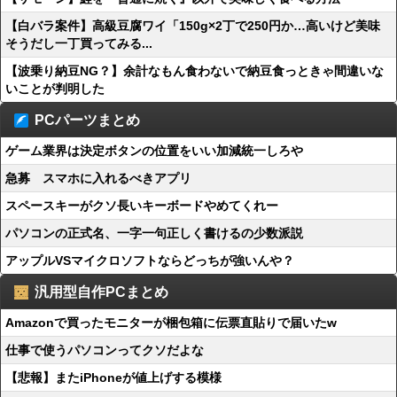
【白バラ案件】高級豆腐ワイ「150g×2丁で250円か…高いけど美味
そうだし一丁買ってみる...
【波乗り納豆NG？】余計なもん食わないで納豆食っときゃ間違いな
いことが判明した
PCパーツまとめ
ゲーム業界は決定ボタンの位置をいい加減統一しろや
急募 スマホに入れるべきアプリ
スペースキーがクソ長いキーボードやめてくれー
パソコンの正式名、一字一句正しく書けるの少数派説
アップルVSマイクロソフトならどっちが強いんや？
汎用型自作PCまとめ
Amazonで買ったモニターが梱包箱に伝票直貼りで届いたw
仕事で使うパソコンってクソだよな
【悲報】またiPhoneが値上げする模様