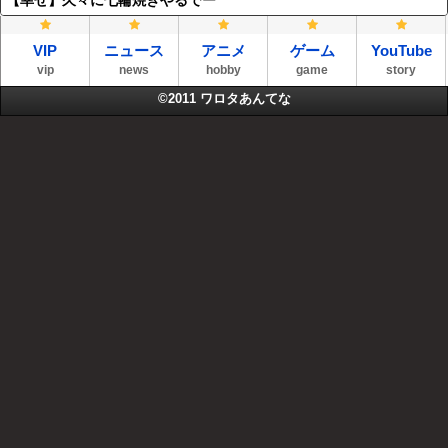
【幸せ】久々に七輪焼きやるでー
VIP
ニュース
アニメ
ゲーム
YouTube
vip
news
hobby
game
story
©2011
ワロタあんてな