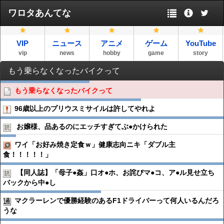
ワロタあんてな
VIP
ニュース
アニメ
ゲーム
YouTube
vip
news
hobby
game
story
もう乗らなくなったバイクって
もう乗らなくなったバイクって
96歳以上のプリウスミサイルは許してやれよ
お嬢様、品あるのにエッチすぎてぶ●︎かけられた
ワイ「お好み焼き定食ｗ」健康志向ニキ「ダブル主
食！！！！！」
【同人誌】「母子●︎姦」口オ●︎ホ、お詫びマ●︎コ、ア●︎ル見せ立ち
バックから中●︎し
マクラーレンで優勝経験のあるF1ドライバーって何人いるんだろ
うな