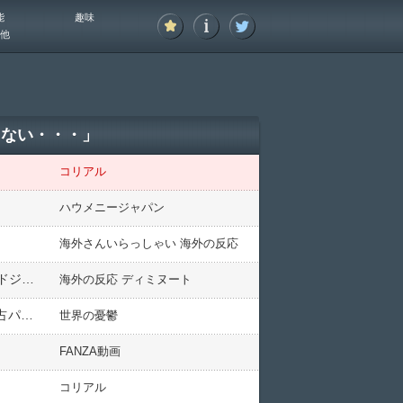
能
趣味
他
らない・・・」
コリアル
ハウメニージャパン
海外さんいらっしゃい 海外の反応
海外の反応：山本由伸が22者連続凡退など圧巻投球で6勝目、大谷翔平の11号2ランなど初回9点の大量援護でドジャースファン大盛り上がり
海外の反応 ディミヌート
韓国人「AI版マンハッタン計画『ジェネシス・ミッション』の初パートナーに日本が選出！米国が日本を『独占パートナー』に選んだ真の理由がこちら」
世界の憂鬱
FANZA動画
コリアル