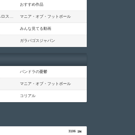
おすすめ作品
【海外の反応】大谷が11号＆山本が8回1失点とエ軍を無慈悲に葬る「LA市警に止めさせろ！」「日本のケルベロスが起動した」
マニア・オブ・フットボール
みんな見てる動画
ガラパゴスジャパン
パンドラの憂鬱
マニア・オブ・フットボール
コリアル
3106