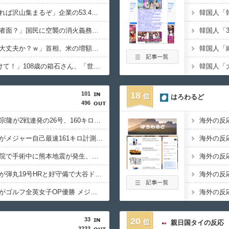
外国人「アレを良くすれば沢山集まるぞ」企業の53.4％が正社員不足、コロナ禍以降で最も深刻。
外国人「いまさら被害者面？」国民に空襲の消火義務を課し、避難を禁じていた”防空法”
外国人「勇気あるな、大丈夫か？ｗ」首相、米の増額要求に「NO!!!」
外国人「120歳まで続けて！」108歳の箱石さん、「世界最高齢の女性現役理容師」でギネス認定。
101
18
はろわるど
496
海外の反応MLB：村上宗隆が2戦連発の26号、160キロ攻略のポール直撃弾で首位攻防戦＆元監督メモリアルデー勝利に貢献
海外の反応：千賀滉大がメジャー自己最速161キロ計測するなど2戦連続完璧救援、メッツファンからクローザー待望論も続出
海外の反応：熊本の病院で手術中に熊本地震が発生、大揺れの中でも患者を守った医師たちの対応ぶりに海外大絶賛
海外の反
海外の反応：鈴木誠也が弾丸19号HRと好守備で大谷ドジャース撃破に貢献「トレードされなくて良かった」とカブスファン絶賛
海外の反
海外の反応：桑木志帆がゴルフ全英女子OP優勝 メジャー初制覇の偉業に海外祝福「笑顔が素敵」「2年連続で日本人優勝」
海外の反
33
20
親日国タイの反応
3233