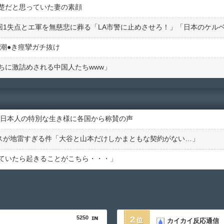
楚だと思っていた妻の素顔
潮●︎き痙攣ガチ抜け
ちに激詰めされる中国人たちwww」
の日本人の特別な生き様に各国から称賛の声
アスが地雷すぎる件「大谷と山本だけしかまともな契約がない…」
ていたら起きることがこちら・・・」
5250
2
カイカイ反応通信