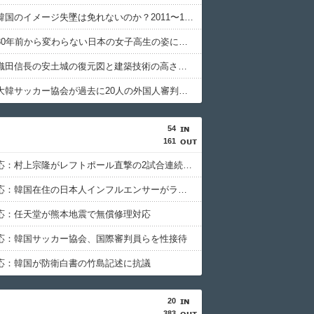
韓国人「韓国のイメージ失墜は免れないのか？2011〜12年の国際試合における外国審判への接待疑惑が海外で一斉に報じられる‥」
韓国人「30年前から変わらない日本の女子高生の姿に韓国人が衝撃！何故変わらないデザインの制服や革靴を着用し続けるのか？」
韓国人「織田信長の安土城の復元図と建築技術の高さに韓国人が衝撃！」→「当時の技術力に言葉を失う‥」
韓国人「大韓サッカー協会が過去に20人の外国人審判らに不謹慎接待をしていた証拠が揃いながらも不起訴処分に成っていた事が明らかに‥」
54
161
海外の反応：村上宗隆がレフトポール直撃の2試合連続第26号ホームラン！
海外の反応：韓国在住の日本人インフルエンサーがライブ配信中に自殺、Kポップファンから嫌がらせか
応：任天堂が熊本地震で無償修理対応
応：韓国サッカー協会、国際審判員らを性接待
応：韓国が防衛白書の竹島記述に抗議
20
383