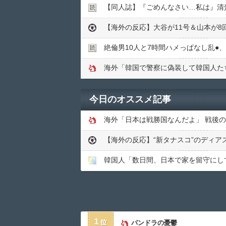
【同人誌】『ごめんなさい…私は』清
絶倫男10人と7時間ハメっぱなし乱●︎、
海外「韓国で警察に偽装して韓国人た
今日のオススメ記事
海外「日本は戦勝国なんだよ」 戦後
【海外の反応】“新タナスコ”のディ
韓国人「数日間、日本で家を留守にし
1
パンドラの憂鬱