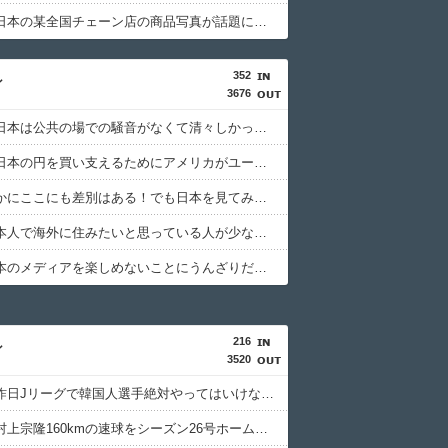
韓国人「日本の某全国チェーン店の商品写真が話題になっている理由がこちら…」→「羨ましい…（ﾌﾞﾙﾌﾞﾙ」＝韓国の反応
352
ン
3676
英国人「日本は公共の場での騒音がなくて清々しかったが、なぜイギリスでは騒音を許容しているのか？」
欧州人「日本の円を買い支えるためにアメリカがユーロを売っているようだが？しかも事前通知なし？」
海外「確かにここにも差別はある！でも日本を見てみろよ！…とかいう論調。スケープゴートだろ」
海外「日本人で海外に住みたいと思っている人が少ないのは何故なんだ？母国ではみんな出たがっているのだが？」
海外「日本のメディアを楽しめないことにうんざりだ。ウィーブの評判のせいで自分もその一部になる気分になる」
216
ン
3520
韓国人「昨日Jリーグで韓国人選手絶対やってはいけないプレーで退場となる」
韓国人「村上宗隆160kmの速球をシーズン26号ホームラン！」