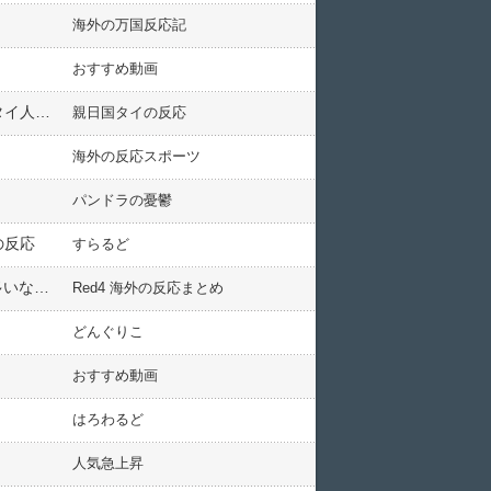
海外の万国反応記
おすすめ動画
日本でタイのチャトラムーが「これまじバカ美味いです！」「衝撃すぎてすぐ2杯目買った」と話題に！ 【タイ人の反応】
親日国タイの反応
海外の反応スポーツ
パンドラの憂鬱
の反応
すらるど
【MLB】シーズンOPSトップ10のうち9人が左打者なんだが → 「通算OPSのランキングでも上位は左打者が多いな」「利き腕とは逆の打席のほうがパワーが出るらしいぞ」
Red4 海外の反応まとめ
どんぐりこ
おすすめ動画
はろわるど
人気急上昇