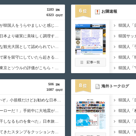
1183
6
お隣速報
6323
韓国人「現在、日本人が韓国人をうらやましいと感じる理由がこちら・・・」
韓国人「我が国の方が日本より確実に美味しく調理する食べ物がこちら・・・」
韓国人「日本が世界的な観光大国として認められている理由がこちら・・・」
韓国人「数日間、日本で家を留守にしていたら起きることがこちら・・・」
韓国人「海外から見た東京とソウルの評価がこちら・・・」
506
8
海外トークログ
1087
海外「”京都の鳥”は良いぞ」小規模だけどお勧めな日本の観光名所／お店に対する海外の反応
海外「彼らこそ真のヒーローだ！」手術中に大地震が起きた熊本総合病院の映像を見た海外の反応
海外「日本で初めて梅干しなるものを食べた」日本旅行で食べた変わった食べ物に対する海外の反応
海外「日本旅行で捺してきたスタンプをクッションカバーにしてみた！」一風変わった日本旅行の記念品のアイディアに対する海外の反応