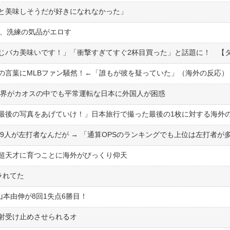
だと美味しそうだが好きになれなかった」
ー、洗練の気品がエロす
の言葉にMLBファン騒然！←「誰もが彼を疑っていた」（海外の反応）
世界がカオスの中でも平常運転な日本に外国人が困惑
最後の写真をあげていけ！」日本旅行で撮った最後の1枚に対する海外
超天才に育つことに海外がびっくり仰天
ラれてた
山本由伸が8回1失点6勝目！
射受け止めさせられるオ