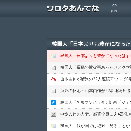
VIP
野球
韓国人「日本よりも豊かになった
韓国人「日本よりも豊かになったはず
韓国人「福島で熊被害あったけどクマ
山本由伸が驚異の22人連続アウトで6
中途入社の人妻、部署全員に肉●︎器化
韓国人「我が国では絶対に見ることが