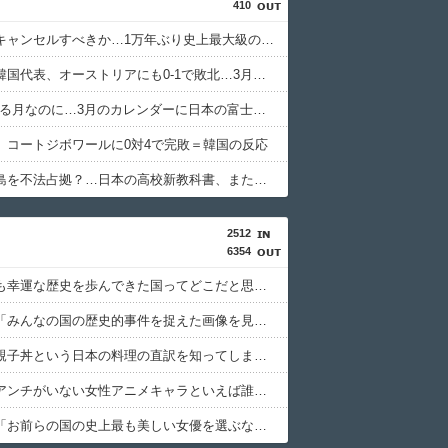
410
日本旅行キャンセルすべきか…1万年ぶり史上最大級の火山の兆し＝韓国の反応
無気力な韓国代表、オーストリアにも0-1で敗北…3月のAマッチは2敗で終＝韓国の反応
3.1節がある月なのに…3月のカレンダーに日本の富士山・大阪城・桜が描かれ物議＝韓国の反応
、コートジボワールに0対4で完敗＝韓国の反応
韓国が独島を不法占拠？…日本の高校新教科書、また強引な主張＝韓国の反応
2512
6354
海外「最も幸運な歴史を歩んできた国ってどこだと思う？」
アメリカ「みんなの国の歴史的事件を捉えた画像を見せてくれ」
外国人「親子丼という日本の料理の直訳を知ってしまった…」
外国人「アンチがいない女性アニメキャラといえば誰が思い浮かぶ？」
アメリカ「お前らの国の史上最も美しい女優を選ぶなら誰になる？」