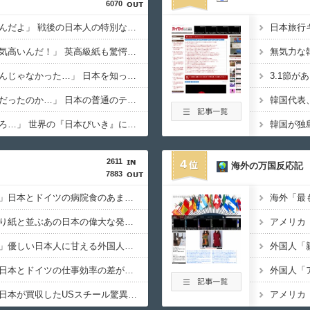
6070
海外「日本は戦勝国なんだよ」 戦後の日本人の特別な生き様に各国から称賛の声
海外「日本人はなんて気高いんだ！」 英高級紙も驚愕した極限の中の日本人の姿に世界が衝撃
海外「日本なんて行くんじゃなかった…」 日本を知ってしまったディズニー信者、帰国後『本家』に失望する事態に
海外「全部日本の真似だったのか…」 日本の普通のテレビ番組が最新SNSの数十年先を行っていたと話題に
韓国代表
欧州「日本だけ反則だろ…」 世界の『日本びいき』にヨーロッパ全土から不満の声
2611
4
海外の万国反応記
7883
海外「なんてこった！」日本とドイツの病院食のあまりの差に海外が大騒ぎ
海外「凄すぎる！」折り紙と並ぶあの日本の偉大な発明に海外がびっくり仰天
海外「日本が正しい！」優しい日本人に甘える外国人に海外が大騒ぎ
海外「さすが日本！」日本とドイツの仕事効率の差が分かる数字に海外が大騒ぎ
海外「素晴らしい！」日本が買収したUSスチール驚異の大復活に米国人が大喜び