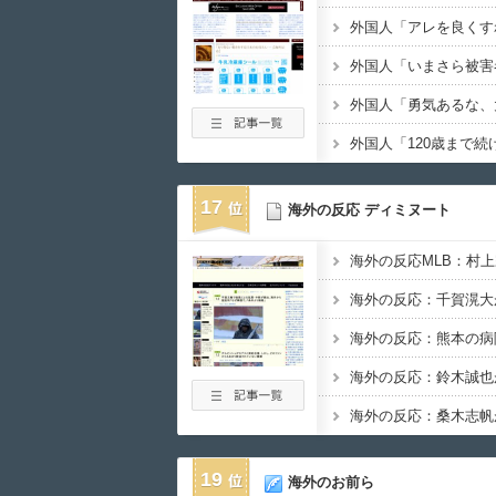
17
海外の反応 ディミヌート
19
海外のお前ら