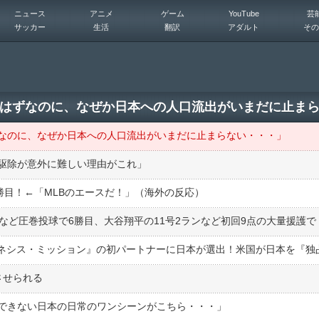
ニュース
アニメ
ゲーム
YouTube
芸
サッカー
生活
翻訳
アダルト
その
はずなのに、なぜか日本への人口流出がいまだに止ま
なのに、なぜか日本への人口流出がいまだに止まらない・・・」
駆除が意外に難しい理由がこれ」
勝目！←「MLBのエースだ！」（海外の反応）
させられる
できない日本の日常のワンシーンがこちら・・・」