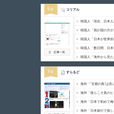
5
コリアル
7
すらるど