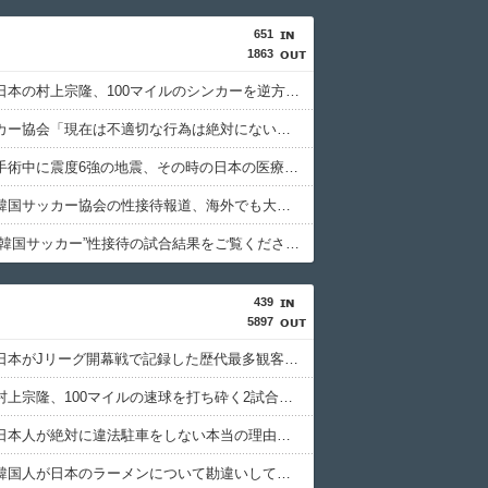
651
1863
韓国人「日本の村上宗隆、100マイルのシンカーを逆方向に・・・2戦連発の26号ソロホームラン」→「羨ましすぎる 韓国はこんな打者がいなのか」「アジア打者GOAT」【MLB】
韓国サッカー協会「現在は不適切な行為は絶対にない」→韓国人「一番重要なのは2002年なのにそこは言及しないんだなｗｗｗ」「責任逃れが本当にひどい・・・」
韓国人「手術中に震度6強の地震、その時の日本の医療スタッフたちの姿をご覧ください」→「マジで鳥肌立った」「こういう姿は韓国も見習わないと」「あんな状況なら日本だけではなく韓国の医療関係者も同じように行動したはずだ」【熊本地震】
韓国人「韓国サッカー協会の性接待報道、海外でも大騒ぎに・・・2002年W杯4強の記録取り消しの声も」→「マジで国の恥だ」「2002年まで疑う価値がある」「国民や国が築いた国格をサッカー選手が足で蹴り飛ばすね」
韓国人「“韓国サッカー”性接待の試合結果をご覧ください」→「マッサージ効果は間違いないねｗ」「これが本当のベッドサッカーだ」
439
5897
韓国人「日本がJリーグ開幕戦で記録した歴代最多観客数がこちら…」→「Kリーグとは次元が違う…（ﾌﾞﾙﾌﾞﾙ」＝韓国の反応
韓国人「村上宗隆、100マイルの速球を打ち砕く2試合連発26号ソロホームラン！」→「うらやましい…（ﾌﾞﾙﾌﾞﾙ」＝韓国の反応
韓国人「日本人が絶対に違法駐車をしない本当の理由がこちら…」→「これが正解」「その通りだ…（ﾌﾞﾙﾌﾞﾙ」＝韓国の反応
韓国人「韓国人が日本のラーメンについて勘違いしていることがこちら…」→「えっ？？？？？？？？？？」＝韓国の反応