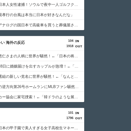
韓国人「日本人女性逮捕！ソウルで夜中一人ゴルフクラブ振り回し暴れた理由」
親孝行の台風は本当に日本が好きなんだな」
韓国人「アナログの国日本で高級車を買うと葬儀屋さんみたいになります」
104
い 海外の反応
1918
飾らない悠仁さまの人柄に世界が騒然！←「日本の将来は安心だ！」（海外の反応）
日本で8月8日に婚姻届けを出すカップルが急増！←「面白い記念になる」（海外の反応）
れいわ新選組の新しい党名に世界が騒然！←「なんという皮肉」（海外の反応）
村上宗隆の逆方向第26号ホームランにMLBファン騒然！←「速球は打てないはずでは？」（海外の反応）
韓国サッカー協会に家宅捜索！←「韓ドラのような展開だ」（海外の反応）
101
1796
韓国人「日本の甲子園で美人すぎる女子高校生マネージャーが見つかり話題に！」→「青春のワンシーンみたい‥」