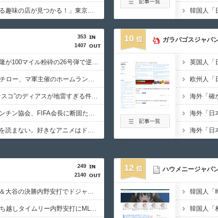
海外「日本ではあらゆる趣味の店が見つかる！」東京にあるカントリーミュージックの生演奏が聞けるバーに対する海外の反応
353
10
ガラパゴスジャパ
1407
【海外の反応】村上宗隆が100マイル粉砕の26号弾で逆転の口火に「三振率＆四球率が高い奇妙な二面性」
【海外の反応】52歳イチロー、マ軍主催のホームラン競争で柵越えを連発「現役時代の噂は本当だったんだな…」
【海外の反応】“新タナスコ”のディアスが地雷すぎる件「大谷と山本だけしかまともな契約がない…」
【海外の反応】アルゼンチン協会、FIFA会長に断固たる支持を表明「隠す気もないんだなｗ」
イチローさん「僕は本を読まない。好きなアニメはドラゴンボール」【海外の反応】
249
12
ハウメニージャパ
2140
山本由伸の無失点力投＆大谷の決勝内野安打でドジャースが連敗ストップ！←「我々は二度と負けない」（海外の反応）
大谷翔平の延長10回勝ち越しタイムリー内野安打にMLBファン騒然！←「大ハッスルだ！」（海外の反応）