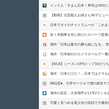
インド人「すまん日本！寿司はSNS
【動画】元芸能人お姉さんAVデビュ
佐々木朗希を信じ続けたロバーツ監督
海外「日本は最大の勝ち組になる」 
海外「日本旅行のカメラロールで一番
海外「日本だけだ！」日本ではクマも
BBQ泥●︎、大学サークルで僕の彼女ヤ
海外の反応：大谷翔平が11号2ラン＆
可愛く見つめる美少女の笑顔で大量顔