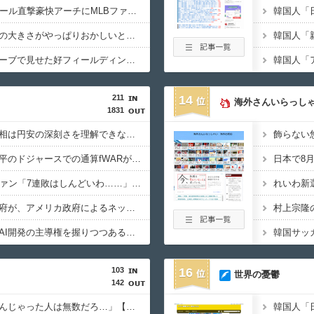
村上宗隆の今季26号ポール直撃豪快アーチにMLBファン騒然！←「本当に1年目なのか」（海外の反応）
佐々木朗希のグローブの大きさがやっぱりおかしいとMLBファン騒然！←「どんどん大きくなっている」（海外の反応）
韓国人「
佐々木朗希が巨大グローブで見せた好フィールディングにMLBファン騒然！←「目を疑った」（海外の反応）
211
14
海外さんいらっしゃ
1831
【海外の反応】高市首相は円安の深刻さを理解できないので、日米協調為替介入のための協議から外されたという話があるらしい → 「状況を理解していないからって理由ならトランプを色んな議論から追い出したほうがいいわ」「日本がアメリカの州になるのも遠くないな」
【海外の反応】大谷翔平のドジャースでの通算fWARが25に到達！ → 「3シーズン未満でレジェンドクラスの通算WARを稼いでるな」「契約終了時にはどれくらいの数字になるのか楽しみ」
【MLB】ドジャースファン「7連敗はしんどいわ……」 → 「まだまだ7.5ゲーム差もあるんだぞ」「毎年暑い季節に負けることが増えるけど結局10月には勝って終わるんだよ」
【海外の反応】日本政府が、アメリカ政府によるネットミームとしての任天堂やポケモン使用に対して警告 → 「若者票を集めたいんだろうな」「任天堂の法務部隊が出てくるぞ」
【海外の反応】中国がAI開発の主導権を握りつつあるよな → 「どうせアメリカは中国製AIを規制するんだろうな」「自動車産業と同じ道を歩んでる気がする」
103
16
世界の憂鬱
142
外国人「ネズミ汁を飲んじゃった人は無数だろ…」【すき家ネズミ混入味噌汁】