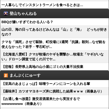
一人暮らしでインスタントラーメンを食べるときは…
登山ちゃんねる
BBQが嫌いすぎてわかる人いる？
山の日、海の日ってあるけどみんなは「山」と「海」 どっちが好き
なの？
クマを「溺死」させて駆除、町役場に1週間「抗議」殺到…なぜ銃を
使えなかった？岩手・雫石町が...
【北海道八雲町】クマが牧場のヤギを襲撃か…牧場主「ヤギがいな
い」ドローン調査で近くの川でヤ...
【悲報】長野県上高地の山小屋にゴミの大量不法投棄
まんぷくにゅーす
【至高のあまじょっぱ】味噌ラーメンにコーンを入れる輩
【薬味丼】カツオマヨネーズ丼に挑戦した結果ｗｗｗ（画像あり）
【お通し食べ放題】激安居酒屋来たから実況するで
wwwwwwww（画像あり）