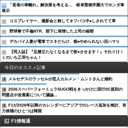
「若者の車離れ」解決策を考える… 岐阜聖徳学園大でホンダ車
展示
コスプレイヤー、撮影会と称してオフパコ中●︎しされてて草
野球拳で不倫NTR、部下に発情した上司の秘密
デカパイ人妻が電車でスキだらけ、痴●︎やめられない沼ハマり
【同人誌】『足腰立たなくなるまで射●︎させます！』それイけ！
くのいち乙羽ちゃん！
今日のオススメ記事
メルセデスのラッセルが恋人カルメン・ムントさんと婚約
2026スーパーフォーミュラSUGO戦をきっかけに現行SC規則の
問題点や改善案について議論...
F1が2028年以降のカレンダーにアジアでのレース追加を検討、有
力候補のひとつは韓国
F1情報通