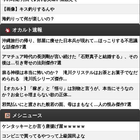
【画像】キス釣りするんや
海釣りって何が楽しいの？
オカルト速報
沖縄旅行の帰り、部屋に痩せた日本兵が現れて…ほっこりする不思議
な話傑作7選
アマチュア時代の長渕剛が言い続けた「石野真子と結婚する」、その
後は…引き寄せの法則傑作7選
祟る神様は本当に怖いのか？ 滝川クリステルはお茶とお菓子でなだ
められる 滝川氏シリーズ傑作...
【オカルト】「稼ぎ」と「悟り」は別物と言うが、本当にそうなの
か？お金じゃ埋まらない欲の正体...
邪気払いにと渡された般若の面、母はまもなく…人の恨み傑作7選
メシニュース
ケンタッキーとか言う唐揚げ屋ｗｗｗｗｗ
コンビニで買ってるやつって上級国民よな