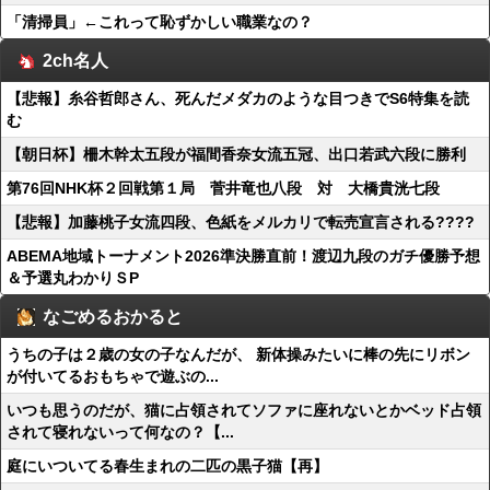
「清掃員」←これって恥ずかしい職業なの？
2ch名人
【悲報】糸谷哲郎さん、死んだメダカのような目つきでS6特集を読
む
【朝日杯】柵木幹太五段が福間香奈女流五冠、出口若武六段に勝利
第76回NHK杯２回戦第１局 菅井竜也八段 対 大橋貴洸七段
【悲報】加藤桃子女流四段、色紙をメルカリで転売宣言される????
ABEMA地域トーナメント2026準決勝直前！渡辺九段のガチ優勝予想
＆予選丸わかりＳP
なごめるおかると
うちの子は２歳の女の子なんだが、 新体操みたいに棒の先にリボン
が付いてるおもちゃで遊ぶの...
いつも思うのだが、猫に占領されてソファに座れないとかベッド占領
されて寝れないって何なの？【...
庭にいついてる春生まれの二匹の黒子猫【再】