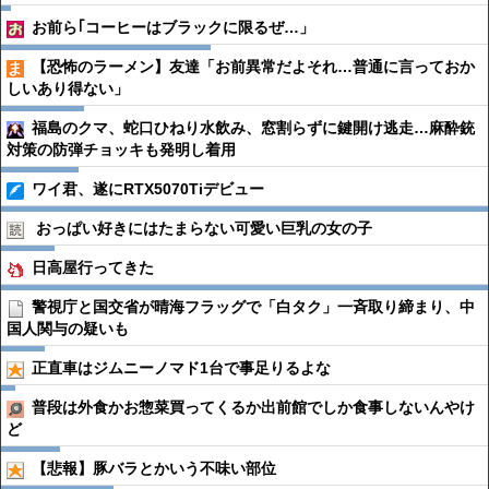
お前ら｢コーヒーはブラックに限るぜ…」
【恐怖のラーメン】友達「お前異常だよそれ…普通に言っておか
しいあり得ない」
福島のクマ、蛇口ひねり水飲み、窓割らずに鍵開け逃走…麻酔銃
対策の防弾チョッキも発明し着用
ワイ君、遂にRTX5070Tiデビュー
おっぱい好きにはたまらない可愛い巨乳の女の子
日高屋行ってきた
警視庁と国交省が晴海フラッグで「白タク」一斉取り締まり、中
国人関与の疑いも
正直車はジムニーノマド1台で事足りるよな
普段は外食かお惣菜買ってくるか出前館でしか食事しないんやけ
ど
【悲報】豚バラとかいう不味い部位