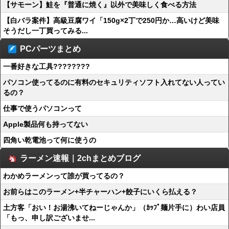
【サモーン】鮭を『普通に焼く』以外で美味しく食べる方法
【白バラ案件】高級豆腐ワイ「150g×2丁で250円か…高いけど美味
そうだし一丁買ってみる...
PCパーツまとめ
一番好きな工具????????
パソコン使ってるのに有料のセキュリティソフト入れてない人ってい
るの？
仕事で使うパソコンって
Apple製品何も持ってない
四角い乾電池って何に使うの
ラーメン速報｜2chまとめブログ
わかめラーメンって誰が買ってるの？
お前らはこのラーメン+半チャーハン+餃子にいくら払える？
土方客「おい！お湯沸いてねーじゃんか」（ｶｯﾌﾟ麺片手に）わい店員
「もっ、申し訳ございませ...