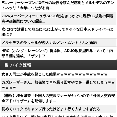
F1ルーキーシーズンに3年分の経験を積んだ感覚とメルセデスのアン
トネッリ「今年につながる自...
2026スーパーフォーミュラSUGO戦をきっかけに現行SC規則の問題
点や改善案について議論...
次にF2で活躍して順当にF1に上がってきそうな日本人ドライバーは
誰に？
メルセデスのラッセルが恋人カルメン・ムントさんと婚約
HRC（ホンダ・レーシング）折原氏、ADUO改良型PUについて「内
部目標を達成」「ザントフ...
バイク速報
女さん同士が事故を起こした結果ｗｗｗｗｗｗｗｗｗｗｗｗｗｗ
カズレーザーさん、無保険で車を乗り回すやつを一蹴してしまうｗｗ
ｗｗｗｗ
【悲報】埼玉県警「外国人の交通マナーがヤバいので『外国人交通安
全アドバイザー』を配備します...
初めてバイクでキャンプ行ったけどよく行く人すごすぎだろ