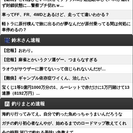
ず封鎖状態に…警察ブチ切れｗ...
車ってFF、FR、4WDとあるけど、走ってて違いわかる？
軽トラに原付積んで旅に出るのが夢なんだが原付乗ってる間は何処に
車停めるの？
鈴木さん速報
【悲報】おわり。
【悲報】麻雀とかいうクソ運ゲー、つまらなすぎる
ラオウがサウザーに勝てないって信じられないんだが…
【難病】ギャンブル依存症ワイくん、治したい
宝くじ1等1億円1000万分の1、ルーレットで赤だけに1万円賭けて13
連勝（8192万円）...
釣りまとめ速報
海釣り行ってみてえ。自分で釣った魚めっちゃうまいんだろうな
ガチの釣り初心者なんやが、始めるまでのロードマップ教えてくれ
今の時期 河口で釣れる美味い魚教えて