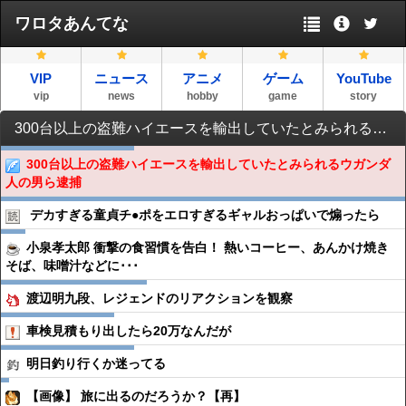
ワロタあんてな
VIP
ニュース
アニメ
ゲーム
YouTube
vip
news
hobby
game
story
300台以上の盗難ハイエースを輸出していたとみられるウガンダ人の男ら逮捕
300台以上の盗難ハイエースを輸出していたとみられるウガンダ
人の男ら逮捕
デカすぎる童貞チ●︎ポをエロすぎるギャルおっぱいで煽ったら
小泉孝太郎 衝撃の食習慣を告白！ 熱いコーヒー、あんかけ焼き
そば、味噌汁などに･･･
渡辺明九段、レジェンドのリアクションを観察
車検見積もり出したら20万なんだが
明日釣り行くか迷ってる
【画像】 旅に出るのだろうか？【再】