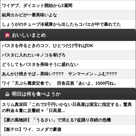
ワイデブ、ダイエット開始から2週間
結局カルビが一番美味いよな
しょうがのチューブ冷蔵庫から出したらコバエが中で暴れてた
おいしいまとめ
パスタを作るときのコツ、ひとつだけ守ればOK
パスタに入れたいキノコを挙げろ
どうしてもパスタを美味そうに盛れない
あんかけ焼きそば←美味い???? サンマーメン←ふむ????
ワイ「天ぷら蕎麦定食で」 田舎店員「あいよ、1500円ね」
明日は何を食べようか
スリム真栄田「これで2千円いかない日高屋は国宝に指定する」驚異
の料金＆量に反響続々「日高屋...
【夏の風物詩】「うるさい」で消える?盆踊り存続の危機
【飯テロ】ワイ、コメダで豪遊