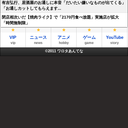
有吉弘行、居酒屋のお通しに本音「だいたい嫌いなものが出てくる」
「お通しカットしてもらえます...
閉店相次いだ【焼肉ライク】で「2170円食べ放題」実施店が拡大
「時間無制限」
VIP
ニュース
アニメ
ゲーム
YouTube
vip
news
hobby
game
story
©2011
ワロタあんてな