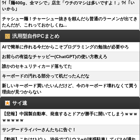
ﾜｲ「麺400g、全マシで」店主「ウチのマシは多いですよ！」ﾜｲ「い
いから」
チャシュー麺！チャーシュー抜きを頼んだら普通のラーメンが出てき
たんだが、これっておかしくね...
汎用型自作PCまとめ
AIで簡単に作れる今だからこそプログラミングの勉強が必要やろ
お前らの有益なチャッピー(ChatGPT)の使い方教えろ
誰かのセキュリティカード落ちてた
キーボードの汚れる部分って机だったんだな
新しいキーボード買いたいんだけど、今のキーボード壊れなくて買う
理由が見つからない
サイ速
【悲報】中国製自動車、発進するとドアが勝手に開いてしまうｗｗｗ
ｗｗｗｗｗ
サンデードライバーさんたちに告ぐ！
【動画】これはひどい…渋谷でプリウスαが迷惑駐車してバスが通れ