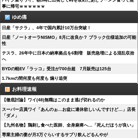
バイク乗りワイ、朝5時に出発して峠を攻めたあとラーメン食って無
事に帰宅ｗｗｗｗｗｗ
ゆめ痛
日産「サクラ」、4年で国内累計10万台突破！
日産「ノートオーラNISMO」8月に改良か？ ブラック仕様追加の可能
性
テスラ、26年中に日本の納車拠点を6割増 販売急増による混乱収拾
へ
BYDの軽EV「ラッコ」受注が700台超 7月販売は125台
1.7kmの間何度も何度も 煽り追突
お料理速報
【徹底討論】ワイ(48)無職はこのまま逃げ切れるのか
スーパー店員ワイ「あんのぉ…お盆に連休欲しいんですけど…」店長
「ダメ」
【九州名物】鶏刺し食べた医師、全身麻痺へ…「死んだほうが良い」
専業主婦の妻が月3万ぐらいするサプリ飲んどるんやが