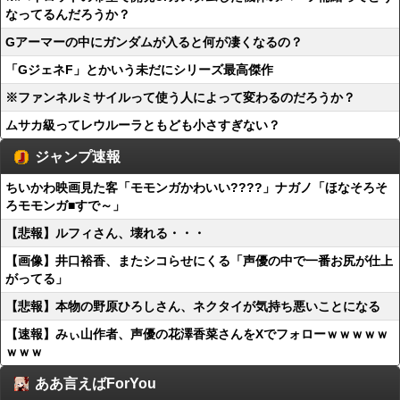
なってるんだろうか？
Gアーマーの中にガンダムが入ると何が凄くなるの？
「GジェネF」とかいう未だにシリーズ最高傑作
※ファンネルミサイルって使う人によって変わるのだろうか？
ムサカ級ってレウルーラともども小さすぎない？
ジャンプ速報
ちいかわ映画見た客「モモンガかわいい????」ナガノ「ほなそろそ
ろモモンガ■すで～」
【悲報】ルフィさん、壊れる・・・
【画像】井口裕香、またシコらせにくる「声優の中で一番お尻が仕上
がってる」
【悲報】本物の野原ひろしさん、ネクタイが気持ち悪いことになる
【速報】みぃ山作者、声優の花澤香菜さんをXでフォローｗｗｗｗｗ
ｗｗｗ
ああ言えばForYou