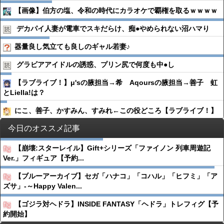
【画像】伯方の塩、令和の時代にカラオケで覇権を取るｗｗｗｗ
デカパイ人妻が電車でスキだらけ、痴●︎やめられない沼ハマり
器量良し気立ても良しのギャル若妻♪
グラビアアイドルの誘惑、プリン尻で何度も中●︎し
【ラブライブ！】μ'sの腋担当→希 Aqoursの腋担当→善子 虹
とLiella!は？
にこ、善子、かすみん、すみれ←この役どころ【ラブライブ！】
今日のオススメ記事
【崩壊:スターレイル】Gift+シリーズ「ファイノン 列車周遊記
Ver.」フィギュア【予約...
【ブルーアーカイブ】セガ「ハナコ」「コハル」「ヒフミ」「ア
ズサ」‐～Happy Valen...
【ゴジラ対ヘドラ】INSIDE FANTASY「ヘドラ」トレフィグ【予
約開始】