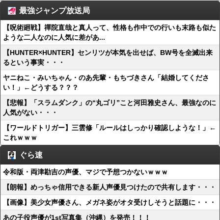
最強ジャンプ放送局
【呪術廻戦】禪院直哉と真人って、性格も作中での行いも末路も似た
ような二人なのに人気に差があ...
【HUNTER×HUNTER】センリツが本気を出せば、BW号を全滅出来
るという事実・・・
ヤニねこ・みいちゃん・のあ先輩・もちづきさん「結婚してくださ
い！」←どうする？？？
【悲報】「スラムダンク」の“丸ゴリ”こと河田雅史さん、最強なのに
人気がない・・・
【ワールドトリガー】三雲修「ルールはしっかり確認しような！」←
これｗｗｗ
ぐら速
令和版・両津勘吉の声優、マジで予想つかないｗｗｗ
【朗報】めっちゃ信用できる新人声優見つけたので共有します・・・
【画像】美少女声優さん、メガネ姿がオタ受けしそうと話題に・・・
あの子役声優が1st写真集（沖縄）を発売！！！