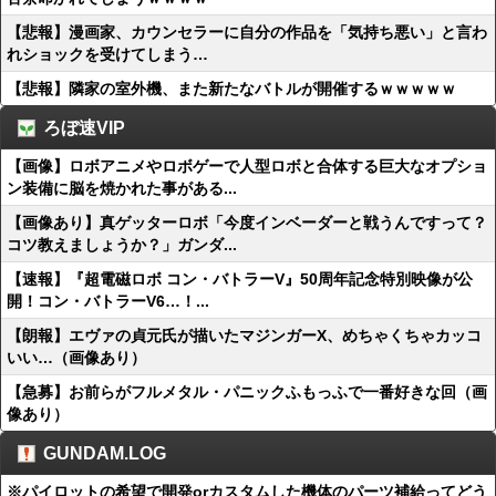
【悲報】漫画家、カウンセラーに自分の作品を「気持ち悪い」と言わ
れショックを受けてしまう…
【悲報】隣家の室外機、また新たなバトルが開催するｗｗｗｗｗ
ろぼ速VIP
【画像】ロボアニメやロボゲーで人型ロボと合体する巨大なオプショ
ン装備に脳を焼かれた事がある...
【画像あり】真ゲッターロボ「今度インベーダーと戦うんですって？
コツ教えましょうか？」ガンダ...
【速報】『超電磁ロボ コン・バトラーV』50周年記念特別映像が公
開！コン・バトラーV6…！...
【朗報】エヴァの貞元氏が描いたマジンガーX、めちゃくちゃカッコ
いい…（画像あり）
【急募】お前らがフルメタル・パニックふもっふで一番好きな回（画
像あり）
GUNDAM.LOG
※パイロットの希望で開発orカスタムした機体のパーツ補給ってどう