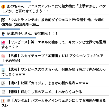
あのちゃん、アニメのアフレコにて超大物に「上手すぎる、バケ
モノか」と言わせてしまう・・・
『ウルトラマンテオ』放送前ダイジェストPV公開中 他、今週の
備忘録（2026/6/5～20...
伊達さゆりさん、谷間開示！！！
【ワンピース】神・エネルの強さって、今のワンピ世界でも通用
する？？？
【男優】スカイチューブ「加藤鷹」1/12 アクションフィギュア
【予約開始】
【悲報】ワンピースのウタちゃん、何故か歌う時だけ声が変わっ
てしまうｗｗｗ
【凄い】映画『カイジ』、まさかの新作発表ｗｗｗｗ
【悲報】町おこし系のアニメ、すべからくコケる
※【ガンダム】バズーカをメインウェポンにしてる機体が集まる
スレ