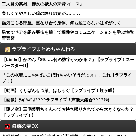
二人目の英雄「赤炎の獣人の末裔 イニス」
美しくてやさしい僕の誇りの妻が………。
熱気こもる部屋。重なり合う身体。何も起こらないはずがなく……
男女でペアを組み実技を通して相性やコミュニケーションを学ぶ性教
育実習
ラブライブまとめちゃんねる
【Liella!】かのん「89……何の数字かわかる？」【ラブライブ！スー
パースター!!】
「この水着……お●ぱいこぼれちゃいそうだよぉ」←これ【ラブライ
ブ！】
【動画】くりぱんせつ菜、はしゃぐ【ラブライブ！虹ヶ咲】
【画像】ﾀｶ( 'ω')ｵ????ラブライブ！声優大集合????ﾀｶ(...
【蓮ノ空】三宅美羽ちゃんってお持ち帰りされてから大きくなった？
【ラブライブ！】
蠱惑の壺DX