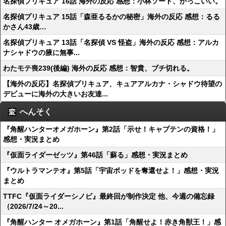
名探偵プリキュア 16話 海外の反応 感想：小林ソード、かっこいい。
名探偵プリキュア 15話「森亜るるかの秘密」海外の反応 感想：るる
かさん43歳…
名探偵プリキュア 13話「名探偵 VS 怪盗」海外の反応 感想：アルカ
ナシャドウの腋に無事...
わたモテ喪239(後編) 海外の反応 感想：智貴、ブチ切れる。
【海外の反応】名探偵プリキュア、キュアアルカナ・シャドウ待望の
デビューに海外の大きいお友達...
へんそく
『角醒ハンターオメガホーン』第2話「示せ！キャプテンの資格！」
感想・実況まとめ
『仮面ライダーゼッツ』第46話「蘇る」感想・実況まとめ
『ウルトラマンテオ』第5話「宇宙ポッドを奪還せよ！」感想・実況
まとめ
TTFC『仮面ライダーシノビ』最終回が制作決定 他、今週の備忘録
（2026/7/24～20...
『角醒ハンター オメガホーン』第1話「角醒せよ！赤き角獣王！」感