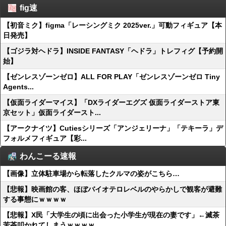
fig速
【初音ミク】figma「レーシングミク 2025ver.」可動フィギュア【本
日発売】
【ゴジラ対ヘドラ】INSIDE FANTASY「ヘドラ」トレフィグ【予約開
始】
【ゼンレスゾーンゼロ】ALL FOR PLAY「ゼンレスゾーンゼロ Tiny
Agents...
【仮面ライダーマイス】「DXライダーエグズ 仮面ライダーストア東
京セット」仮面ライダースト...
【アークナイツ】Cutiesシリーズ「アンジェリーナ」「テキーラ」デ
フォルメフィギュア【彩...
わんこーる速報
【画像】立体駐車場から転落したクルマの姿がこちら…
【悲報】映画館の客、ほぼバイオテロレベルのやらかしで観客が避難
する事態にｗｗｗｗ
【悲報】X民「大学生の頃に出会った小学生が現在の妻です」←滅茶
苦茶叩かれてしまうｗｗｗｗ