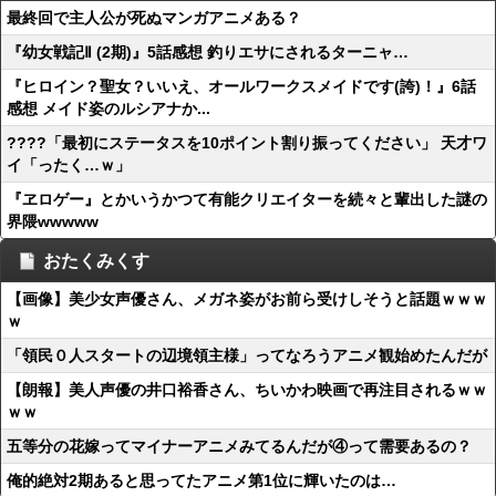
最終回で主人公が死ぬマンガアニメある？
『幼女戦記Ⅱ (2期)』5話感想 釣りエサにされるターニャ…
『ヒロイン？聖女？いいえ、オールワークスメイドです(誇)！』6話
感想 メイド姿のルシアナか...
????「最初にステータスを10ポイント割り振ってください」 天才ワ
イ「ったく…ｗ」
『ヱロゲー』とかいうかつて有能クリエイターを続々と輩出した謎の
界隈wwwww
おたくみくす
【画像】美少女声優さん、メガネ姿がお前ら受けしそうと話題ｗｗｗ
ｗ
「領民０人スタートの辺境領主様」ってなろうアニメ観始めたんだが
【朗報】美人声優の井口裕香さん、ちいかわ映画で再注目されるｗｗ
ｗｗ
五等分の花嫁ってマイナーアニメみてるんだが④って需要あるの？
俺的絶対2期あると思ってたアニメ第1位に輝いたのは…