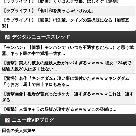
【ラブライブ！】【動画】くりぱんせつ菜、はしゃぐ【定期】
【ラブライブ！】「菅叶和を笑っちゃいけねえ」
【ラブライブ！】【画像】梢先輩、クイズの選択肢になる【加賀五
彩】
デジタルニューススレッド
『モンハン』【衝撃】モンハンで（いつも不遇すぎだろ…）と思う武
器、ネット民の中で満場一致す...
【衝撃】美人な彼女の経験人数がヤバすぎるｗｗｗｗ 彼女「24歳で
経験人数20人は多くはない...
【驚愕】名作『キングダム』凄い事に気付いたｗｗｗｗキングダム
「うおお！馬上で何十キロもある...
【衝撃画像】祖母が昔買ったポケカ、凄すぎるｗｗｗｗこれは…凄す
ぎる…
【衝撃】人気キャラの昼飯が凄すぎるｗｗｗｗこの昼飯は…
ニュー速VIPブログ
田舎の美人姉妹❤