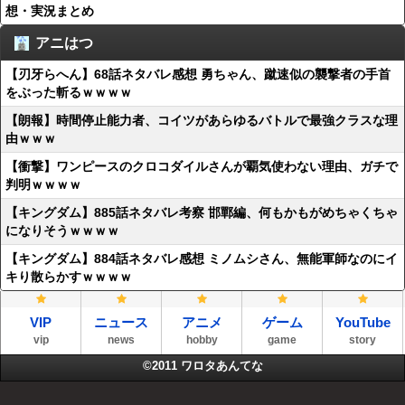
想・実況まとめ
アニはつ
【刃牙らへん】68話ネタバレ感想 勇ちゃん、蹴速似の襲撃者の手首
をぶった斬るｗｗｗｗ
【朗報】時間停止能力者、コイツがあらゆるバトルで最強クラスな理
由ｗｗｗ
【衝撃】ワンピースのクロコダイルさんが覇気使わない理由、ガチで
判明ｗｗｗｗ
【キングダム】885話ネタバレ考察 邯鄲編、何もかもがめちゃくちゃ
になりそうｗｗｗｗ
【キングダム】884話ネタバレ感想 ミノムシさん、無能軍師なのにイ
キり散らかすｗｗｗｗ
VIP
ニュース
アニメ
ゲーム
YouTube
vip
news
hobby
game
story
©2011
ワロタあんてな