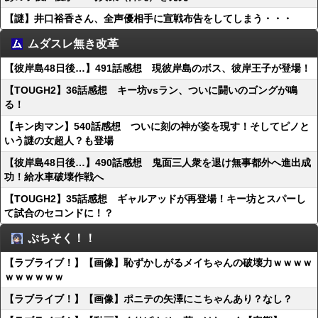
【謎】井口裕香さん、全声優相手に宣戦布告をしてしまう・・・
ムダスレ無き改革
【彼岸島48日後…】491話感想 現彼岸島のボス、彼岸王子が登場！
【TOUGH2】36話感想 キー坊vsラン、ついに闘いのゴングが鳴
る！
【キン肉マン】540話感想 ついに刻の神が姿を現す！そしてピノと
いう謎の女超人？も登場
【彼岸島48日後…】490話感想 鬼面三人衆を退け無事都外へ進出成
功！給水車破壊作戦へ
【TOUGH2】35話感想 ギャルアッドが再登場！キー坊とスパーし
て試合のセコンドに！？
ぷちそく！！
【ラブライブ！】【画像】恥ずかしがるメイちゃんの破壊力ｗｗｗｗ
ｗｗｗｗｗｗ
【ラブライブ！】【画像】ポニテの矢澤にこちゃんあり？なし？