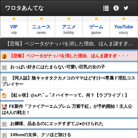
ワロタあんてな
VIP
ニュース
アニメ
ゲーム
YouTube
vip
news
hobby
game
story
【悲報】ベジータがナッパを消した理由、ほんま謎すぎ・・・
【悲報】ベジータがナッパを消した理由、ほんま謎すぎ・・・
おっぱい好きにはたまらない可愛い巨乳の女の子
【同人誌】陰キャオタクカメコのママはどすけべ専属ド淫乱コス
プレイヤー
【虹ヶ咲】@cﾒ*˶ˆ ᴗ ˆ˵ﾘ ハイヤーって、何？【ラブライブ！】
FE新作「ファイアーエムブレム 万紫千紅」が予約開始！主人公
は4人の戦士！
お嬢様、品あるのにエッチすぎてぶ●︎かけられた
149cmの女体、クソほど抜ける