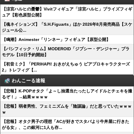
【涼宮ハルヒの憂鬱】Vivitフィギュア「涼宮ハルヒ」プライズフィギ
ュア【彩色原型公開】
【魂ネイションズ】「S.H.Figuarts」ほか 2026年8月発売商品【スケ
ジュール公...
【鳴潮】Animester「リンネー」フィギュア【原型公開】
【パシフィック・リム】MODEROID「ジプシー・デンジャー」プラ
モデル【10日予約開始】
【初音ミク】「PERIHAPI! おきがえちゅう ピアプロキャラクターズ
2」トレフィグ【...
わんこーる速報
【悲報】K-POPオタク「よ～し抽選当たったしアイドルとチェキを撮
るぞ！」→結果ｗｗｗｗ
【悲報】弱者男性、フェミニズムを「陰謀論」だと思っていたｗｗｗ
ｗ
【悲報】オタク男子の理想「ACが好きでスタバより牛丼屋に行きた
がる女」、この銀河に1人も存...