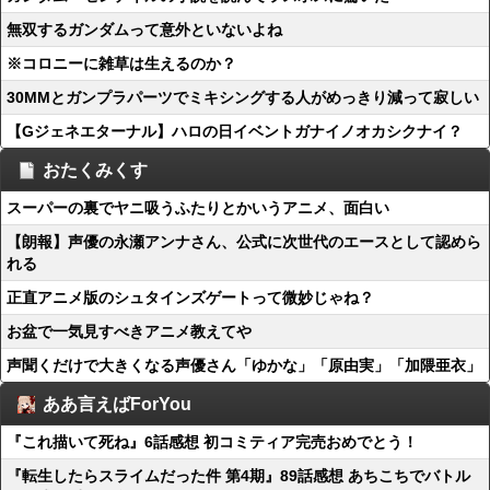
無双するガンダムって意外といないよね
※コロニーに雑草は生えるのか？
30MMとガンプラパーツでミキシングする人がめっきり減って寂しい
【Gジェネエターナル】ハロの日イベントガナイノオカシクナイ？
おたくみくす
スーパーの裏でヤニ吸うふたりとかいうアニメ、面白い
【朗報】声優の永瀬アンナさん、公式に次世代のエースとして認めら
れる
正直アニメ版のシュタインズゲートって微妙じゃね？
お盆で一気見すべきアニメ教えてや
声聞くだけで大きくなる声優さん「ゆかな」「原由実」「加隈亜衣」
ああ言えばForYou
『これ描いて死ね』6話感想 初コミティア完売おめでとう！
『転生したらスライムだった件 第4期』89話感想 あちこちでバトル