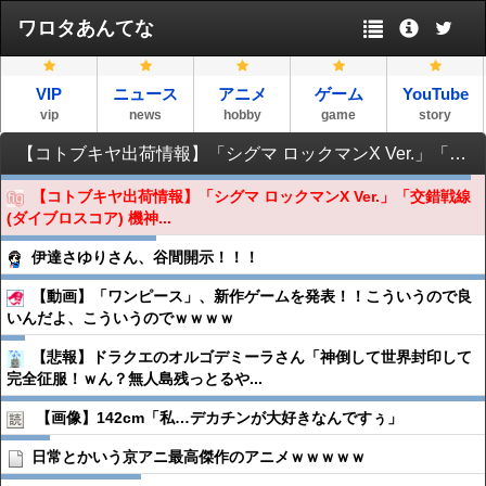
ワロタあんてな
VIP
ニュース
アニメ
ゲーム
YouTube
vip
news
hobby
game
story
【コトブキヤ出荷情報】「シグマ ロックマンX Ver.」「交錯戦線(ダイブロスコア) 機神 コラーダ」プラモデルほか【発売日決定】
【コトブキヤ出荷情報】「シグマ ロックマンX Ver.」「交錯戦線
(ダイブロスコア) 機神...
伊達さゆりさん、谷間開示！！！
【動画】「ワンピース」、新作ゲームを発表！！こういうので良
いんだよ、こういうのでｗｗｗｗ
【悲報】ドラクエのオルゴデミーラさん「神倒して世界封印して
完全征服！ｗん？無人島残っとるや...
【画像】142cm「私…デカチンが大好きなんですぅ」
日常とかいう京アニ最高傑作のアニメｗｗｗｗｗ