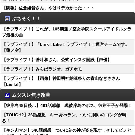
【朗報】佐倉綾音さん、やはりデカかった・・・
ぷちそく！！
【ラブライブ！】これが、105期蓮ノ空女学院スクールアイドルクラ
ブ最後の曲
【ラブライブ！】「Link！Like！ラブライブ！」運営チームです。
【蓮ノ空】
【ラブライブ！】菅叶和さん、公式インスタ開設【声優】
【ラブライブ！】みらぱラジオ、ガチホモ
【ラブライブ！】【画像】神田明神納涼祭りの青山なぎささん
【Liella!】
ムダスレ無き改革
【彼岸島48日後…】491話感想 現彼岸島のボス、彼岸王子が登場！
【TOUGH2】36話感想 キー坊vsラン、ついに闘いのゴングが鳴
る！
【キン肉マン】540話感想 ついに刻の神が姿を現す！そしてピノと