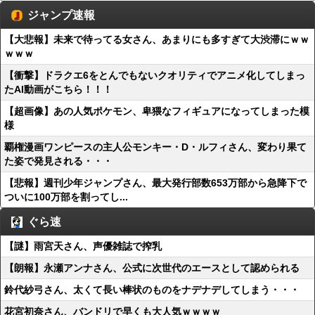
ジャンプ速報
【大悲報】未来で待ってる女さん、あまりにも多すぎて大渋滞にｗｗ
ｗｗｗ
【衝撃】ドラクエ6をとんでもないクオリティでアニメ化してしまっ
たAI動画がこちら！！！
【超画像】あの人気ポケモン、卑猥なフィギュアになってしまった模
様
覇権漫画ワンピースの主人公モンキー・D・ルフィさん、変わり果て
た姿で発見される・・・
【悲報】週刊少年ジャンプさん、最大発行部数653万部から急降下で
ついに100万部を割ってし...
ぐら速
【謎】雨宮天さん、声優雑誌で搾乳
【朗報】永瀬アンナさん、公式に次世代のエースとして認められる
鈴代紗弓さん、太くて長い棒状のものをナデナデしてしまう・・・
花宮初奈さん、バンドリで早くも大人気ｗｗｗｗ