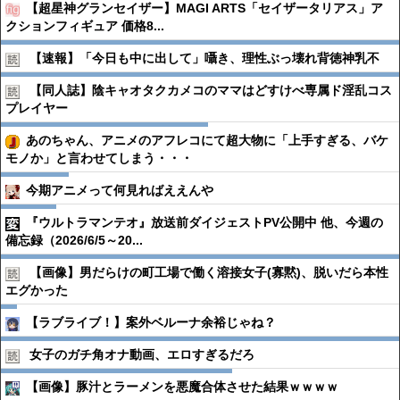
【超星神グランセイザー】MAGI ARTS「セイザータリアス」ア
クションフィギュア 価格8...
【速報】「今日も中に出して」囁き、理性ぶっ壊れ背徳神乳不
【同人誌】陰キャオタクカメコのママはどすけべ専属ド淫乱コス
プレイヤー
あのちゃん、アニメのアフレコにて超大物に「上手すぎる、バケ
モノか」と言わせてしまう・・・
今期アニメって何見ればええんや
『ウルトラマンテオ』放送前ダイジェストPV公開中 他、今週の
備忘録（2026/6/5～20...
【画像】男だらけの町工場で働く溶接女子(寡黙)、脱いだら本性
エグかった
【ラブライブ！】案外ベルーナ余裕じゃね？
女子のガチ角オナ動画、エロすぎるだろ
【画像】豚汁とラーメンを悪魔合体させた結果ｗｗｗｗ