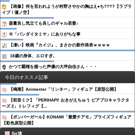
【画像】何を言われようが村野さやかの胸はえ●ち????【ラブラ
イブ！蓮ノ空】
器量良し気立ても良しのギャル若妻♪
※「バンダイタミヤ」にありがちな事
【凄い】映画『カイジ』、まさかの新作発表ｗｗｗｗ
18歳の身体、エロすぎ。
かつて覇権を握った声優の大坪由佳さん・・・
今日のオススメ記事
【鳴潮】Animester「リンネー」フィギュア【原型公開】
【初音ミク】「PERIHAPI! おきがえちゅう ピアプロキャラクタ
ーズ 2」トレフィグ【...
【ボンバーガール】KONAMI「最愛チアモ」プライズフィギュア
【彩色原型公開】
fig速