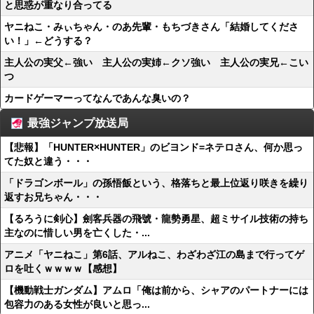
と思惑が重なり合ってる
ヤニねこ・みぃちゃん・のあ先輩・もちづきさん「結婚してくださ
い！」←どうする？
主人公の実父←強い 主人公の実姉←クソ強い 主人公の実兄←こい
つ
カードゲーマーってなんであんな臭いの？
最強ジャンプ放送局
【悲報】「HUNTER×HUNTER」のビヨンド=ネテロさん、何か思っ
てた奴と違う・・・
「ドラゴンボール」の孫悟飯という、格落ちと最上位返り咲きを繰り
返すお兄ちゃん・・・
【るろうに剣心】劍客兵器の飛號・龍勢勇星、超ミサイル技術の持ち
主なのに惜しい男を亡くした・...
アニメ「ヤニねこ」第6話、アルねこ、わざわざ江の島まで行ってゲ
ロを吐くｗｗｗｗ【感想】
【機動戦士ガンダム】アムロ「俺は前から、シャアのパートナーには
包容力のある女性が良いと思っ...