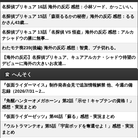
名探偵プリキュア 16話 海外の反応 感想：小林ソード、かっこいい。
名探偵プリキュア 15話「森亜るるかの秘密」海外の反応 感想：るる
かさん43歳…
名探偵プリキュア 13話「名探偵 VS 怪盗」海外の反応 感想：アルカ
ナシャドウの腋に無事...
わたモテ喪239(後編) 海外の反応 感想：智貴、ブチ切れる。
【海外の反応】名探偵プリキュア、キュアアルカナ・シャドウ待望の
デビューに海外の大きいお友達...
へんそく
『仮面ライダーマイス』制作発表会見で追加情報解禁 他、今週の備
忘録（2026/7/31～2...
『角醒ハンターオメガホーン』第2話「示せ！キャプテンの資格！」
感想・実況まとめ
『仮面ライダーゼッツ』第46話「蘇る」感想・実況まとめ
『ウルトラマンテオ』第5話「宇宙ポッドを奪還せよ！」感想・実況
まとめ