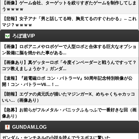
【画像】ゲーム会社、ターゲットを絞りすぎたゲームを制作してしま
うｗｗｗｗ
【悲報】女子アナ「男と話してる時、胸見てるのすぐわかる」←これ
マジ？ｗｗｗｗ
ろぼ速VIP
【画像】ロボアニメやロボゲーで人型ロボと合体する巨大なオプショ
ン装備に脳を焼かれた事がある...
【画像あり】真ゲッターロボ「今度インベーダーと戦うんですって？
コツ教えましょうか？」ガンダ...
【速報】『超電磁ロボ コン・バトラーV』50周年記念特別映像が公
開！コン・バトラーV6…！...
【朗報】エヴァの貞元氏が描いたマジンガーX、めちゃくちゃカッコ
いい…（画像あり）
【急募】お前らがフルメタル・パニックふもっふで一番好きな回（画
像あり）
GUNDAM.LOG
ガンダム・センチネルの小説を読んでラスボスに驚いた