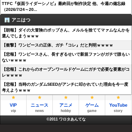
TTFC『仮面ライダーシノビ』最終回が制作決定 他、今週の備忘録
（2026/7/24～20...
アニはつ
【朗報】ダイの大冒険のポップさん、メルルを捨ててマァムなんかを
選んでしまうｗｗｗ
【衝撃】ワンピースの正体、ガチ『コレ』だと判明ｗｗｗｗ
【悲報】ワンピースさん、長すぎるせいで新規ファンがガチで誰もい
ないｗｗｗｗ
【悲報】これからのオープンワールドゲームにガチで必要な要素がコ
レｗｗｗｗ
【悲報】当時のガンダムSEEDがアンチに叩かれていた理由を今一度
考えようｗｗｗ
VIP
ニュース
アニメ
ゲーム
YouTube
vip
news
hobby
game
story
©2011
ワロタあんてな