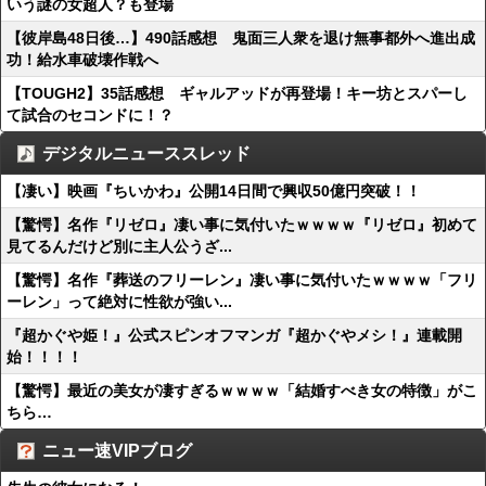
いう謎の女超人？も登場
【彼岸島48日後…】490話感想 鬼面三人衆を退け無事都外へ進出成
功！給水車破壊作戦へ
【TOUGH2】35話感想 ギャルアッドが再登場！キー坊とスパーし
て試合のセコンドに！？
デジタルニューススレッド
【凄い】映画『ちいかわ』公開14日間で興収50億円突破！！
【驚愕】名作『リゼロ』凄い事に気付いたｗｗｗｗ『リゼロ』初めて
見てるんだけど別に主人公うざ...
【驚愕】名作『葬送のフリーレン』凄い事に気付いたｗｗｗｗ「フリ
ーレン」って絶対に性欲が強い...
『超かぐや姫！』公式スピンオフマンガ『超かぐやメシ！』連載開
始！！！！
【驚愕】最近の美女が凄すぎるｗｗｗｗ「結婚すべき女の特徴」がこ
ちら…
ニュー速VIPブログ