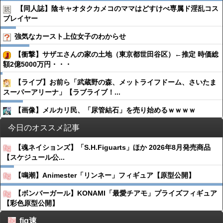
【同人誌】陰キャオタクカメコのママはどすけべ専属ド淫乱コス
プレイヤー
強気なカースト上位女子のわからせ
【衝撃】サザエさんの家の土地（東京都世田谷区）←推定 時価総
額2億5000万円・・・
【ライブ】お前ら「武蔵野の森、メットライフドーム、さいたま
スーパーアリーナ」【ラブライブ！...
【画像】メルカリ民、「尿管結石」を売り始めるｗｗｗｗ
今日のオススメ記事
【魂ネイションズ】「S.H.Figuarts」ほか 2026年8月発売商品
【スケジュール公...
【鳴潮】Animester「リンネー」フィギュア【原型公開】
【ボンバーガール】KONAMI「最愛チアモ」プライズフィギュア
【彩色原型公開】
fig速