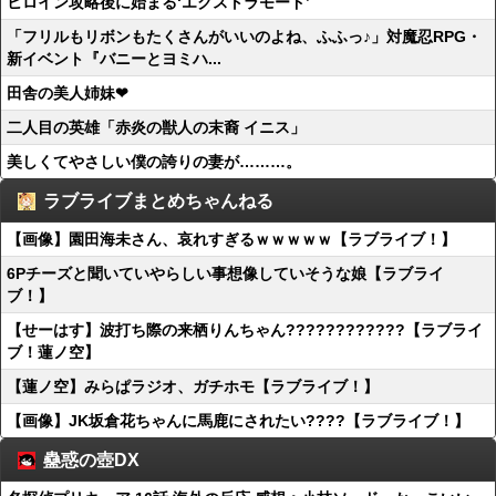
ヒロイン攻略後に始まる‘エクストラモード’
「フリルもリボンもたくさんがいいのよね、ふふっ♪」対魔忍RPG・
新イベント『バニーとヨミハ...
田舎の美人姉妹❤
二人目の英雄「赤炎の獣人の末裔 イニス」
美しくてやさしい僕の誇りの妻が………。
ラブライブまとめちゃんねる
【画像】園田海未さん、哀れすぎるｗｗｗｗｗ【ラブライブ！】
6Pチーズと聞いていやらしい事想像していそうな娘【ラブライ
ブ！】
【せーはす】波打ち際の来栖りんちゃん????????????【ラブライ
ブ！蓮ノ空】
【蓮ノ空】みらぱラジオ、ガチホモ【ラブライブ！】
【画像】JK坂倉花ちゃんに馬鹿にされたい????【ラブライブ！】
蠱惑の壺DX