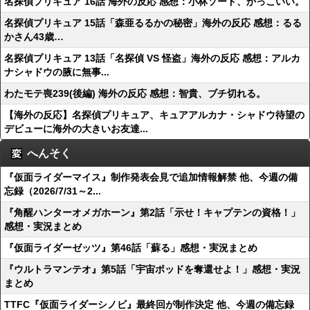
名探偵プリキュア 16話 海外の反応 感想：小林ソード、かっこいい。
名探偵プリキュア 15話「森亜るるかの秘密」海外の反応 感想：るる
かさん43歳…
名探偵プリキュア 13話「名探偵 VS 怪盗」海外の反応 感想：アルカ
ナシャドウの腋に無事...
わたモテ喪239(後編) 海外の反応 感想：智貴、ブチ切れる。
【海外の反応】名探偵プリキュア、キュアアルカナ・シャドウ待望の
デビューに海外の大きいお友達...
へんそく
『仮面ライダーマイス』制作発表会見で追加情報解禁 他、今週の備
忘録（2026/7/31～2...
『角醒ハンターオメガホーン』第2話「示せ！キャプテンの資格！」
感想・実況まとめ
『仮面ライダーゼッツ』第46話「蘇る」感想・実況まとめ
『ウルトラマンテオ』第5話「宇宙ポッドを奪還せよ！」感想・実況
まとめ
TTFC『仮面ライダーシノビ』最終回が制作決定 他、今週の備忘録