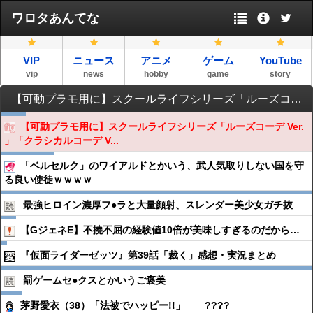
ワロタあんてな
VIP
ニュース
アニメ
ゲーム
YouTube
vip
news
hobby
game
story
【可動プラモ用に】スクールライフシリーズ「ルーズコーデ Ver. 」「クラシカルコーデ Ver.」「アクティブコーデ Ver.」ドール衣装【予約開始】
【可動プラモ用に】スクールライフシリーズ「ルーズコーデ Ver.
」「クラシカルコーデ V...
「ベルセルク」のワイアルドとかいう、武人気取りしない国を守
る良い使徒ｗｗｗｗ
最強ヒロイン濃厚フ●︎ラと大量顔射、スレンダー美少女ガチ抜
【GジェネE】不撓不屈の経験値10倍が美味しすぎるのだから…
『仮面ライダーゼッツ』第39話「裁く」感想・実況まとめ
罰ゲームセ●︎クスとかいうご褒美
茅野愛衣（38）「法被でハッピー!!」 ????