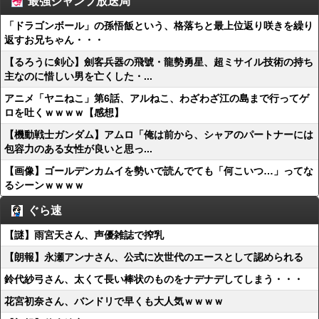
最強ジャンプ放送局
「ドラゴンボール」の孫悟飯という、格落ちと最上位返り咲きを繰り
返すお兄ちゃん・・・
【るろうに剣心】劍客兵器の飛號・龍勢勇星、超ミサイル技術の持ち
主なのに惜しい男を亡くした・...
アニメ「ヤニねこ」第6話、アルねこ、わざわざ江の島まで行ってゲ
ロを吐くｗｗｗｗ【感想】
【機動戦士ガンダム】アムロ「俺は前から、シャアのパートナーには
包容力のある女性が良いと思っ...
【画像】ゴールデンカムイを勢いで読んでても「何こいつ…」ってな
るシーンｗｗｗｗ
ぐら速
【謎】雨宮天さん、声優雑誌で搾乳
【朗報】永瀬アンナさん、公式に次世代のエースとして認められる
鈴代紗弓さん、太くて長い棒状のものをナデナデしてしまう・・・
花宮初奈さん、バンドリで早くも大人気ｗｗｗｗ