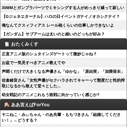
30MMとガンプラパーツでミキシングする人がめっきり減って寂しい
【Gジェネエターナル】ハロの日イベントガナイノオカシクナイ？
俺なんてクスィフィアス レール砲くらいの仕事しかできないよ
【ガンダム】サブアームは太いのと細いのどっちが好み？
おたくみくす
正直アニメ版のシュタインズゲートって微妙じゃね？
お盆で一気見すべきアニメ教えてや
声聞くだけで大きくなる声優さん「ゆかな」「原由実」「加隈亜衣」
佐倉綾音さん「女性声優がセクハラされてキャーって態度だと性的搾
取になるから敢えて堂々とした...
幼女戦記のアニメこれもう敗戦に向かっていく感じか?
ああ言えばForYou
ヤニねこ・みぃちゃん・のあ先輩・もちづきさん「結婚してくださ
い！」←どうする？