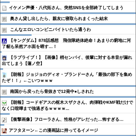
イケメン声優・八代拓さん、突然SNSを全部終了してしまう
奥さん貸し出したら、親友に寝取られまくった結末
こんなエロいコンビニバイトいたら通うわ
【キングダム】878話感想 飛信隊絶体絶命！あまりの窮地に河
了貂も呆然アホ面を晒す…！
【ラブライブ！】【画像】梢センパイ、後輩に対する本音が漏れ
出てしまう【蓮ノ空】
【朗報】ジョジョのディオ・ブランドーさん「最強の部下を集め
たぞ！！」←こいつｗｗｗ
南国から戻ったら骨抜きで12発中●︎しされた
【朗報】コードギアスの枢木スザクさん、肉弾戦やKMF戦だけで
なく口喧嘩まで強過ぎるｗｗｗｗ...
【衝撃画像】フローラさん、性格がアレだった…怖すぎる…
アフタヌーン←この漫画誌に持ってるイメージ