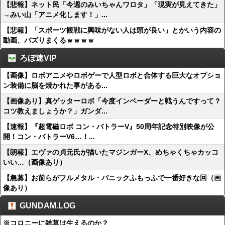
【悲報】ネット民「今週のみいちゃんワロタ」「現実が見えてきた」
→みい山「アニメ化します！」...
【悲報】「スポーツ観戦に興味がない人は頭が良い」とかいう内容の
動画、バズりまくるｗｗｗｗ
ろぼ速VIP
【画像】ロボアニメやロボゲーで人型ロボと合体する巨大なオプショ
ン装備に脳を焼かれた事がある...
【画像あり】真ゲッターロボ「今度インベーダーと戦うんですって？
コツ教えましょうか？」ガンダ...
【速報】『超電磁ロボ コン・バトラーV』50周年記念特別映像が公
開！コン・バトラーV6…！...
【朗報】エヴァの貞元氏が描いたマジンガーX、めちゃくちゃカッコ
いい…（画像あり）
【急募】お前らがフルメタル・パニックふもっふで一番好きな回（画
像あり）
GUNDAM.LOG
※コロニーに雑草は生えるのか？