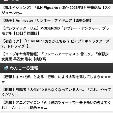
【魂ネイションズ】「S.H.Figuarts」ほか 2026年8月発売商品【スケ
ジュール公...
【鳴潮】Animester「リンネー」フィギュア【原型公開】
【パシフィック・リム】MODEROID「ジプシー・デンジャー」プラ
モデル【10日予約開始】
【初音ミク】「PERIHAPI! おきがえちゅう ピアプロキャラクターズ
2」トレフィグ【...
【コトブキヤ出荷情報】「フレームアーティスト 雪ミク」「創彩少
女庭園 早乙女 瑠衣【桃桜高...
わんこーる速報
【悲報】キャバ嬢、とある「行動」により太客を逃してしまうｗｗｗ
ｗ
【朗報】有識者「人生がつまらなくなっている人へ。『これ』やって
ください」
【悲報】アニメアイコン「AI！俺のツイートで一番キモいの教えてく
れ！」AI「…」→結果ｗｗ...