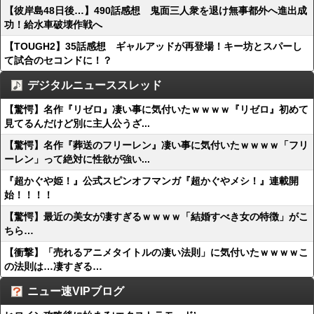
【彼岸島48日後…】490話感想 鬼面三人衆を退け無事都外へ進出成
功！給水車破壊作戦へ
【TOUGH2】35話感想 ギャルアッドが再登場！キー坊とスパーし
て試合のセコンドに！？
デジタルニューススレッド
【驚愕】名作『リゼロ』凄い事に気付いたｗｗｗｗ『リゼロ』初めて
見てるんだけど別に主人公うざ...
【驚愕】名作『葬送のフリーレン』凄い事に気付いたｗｗｗｗ「フリ
ーレン」って絶対に性欲が強い...
『超かぐや姫！』公式スピンオフマンガ『超かぐやメシ！』連載開
始！！！！
【驚愕】最近の美女が凄すぎるｗｗｗｗ「結婚すべき女の特徴」がこ
ちら…
【衝撃】「売れるアニメタイトルの凄い法則」に気付いたｗｗｗｗこ
の法則は…凄すぎる…
ニュー速VIPブログ