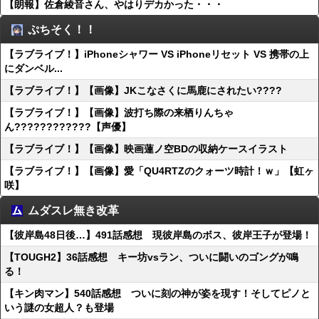
【朗報】佐倉綾音さん、やはりデカかった・・・
ぷちそく！！
【ラブライブ！】iPhoneシャワー VS iPhoneリセット VS 携帯の上
にダンベル...
【ラブライブ！】【画像】JKこなさくに馬鹿にされたい????
【ラブライブ！】【画像】波打ち際の来栖りんちゃ
ん????????????【声優】
【ラブライブ！】【画像】映画蓮ノ空BDの収納ケースイラスト
【ラブライブ！】【画像】愛「QU4RTZのクォーツ時計！ｗ」【虹ヶ
咲】
ムダスレ無き改革
【彼岸島48日後…】491話感想 現彼岸島のボス、彼岸王子が登場！
【TOUGH2】36話感想 キー坊vsラン、ついに闘いのゴングが鳴
る！
【キン肉マン】540話感想 ついに刻の神が姿を現す！そしてピノと
いう謎の女超人？も登場