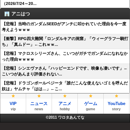
（2026/7/24～20...
アニはつ
【悲報】当時のガンダムSEEDがアンチに叩かれていた理由を今一度
考えようｗｗｗ
【衝撃】RPG四大難関「ロンダルキアの洞窟」「ウィーグラフ一騎打
ち」「真ムドー」←これｗｗ...
【悲報】マクロスシリーズさん、こいつがガチでガンダムになれなか
った理由ｗｗｗｗ
【悲報】シンエヴァさん「ハッピーエンドです、映像も凄いです」←
こいつがあんまり評価されない...
【悲報】ドラゴンボールベジータ「誰だこんな使えないゴミを呼んだ
奴は」ヤムチャ「はは…」←こ...
VIP
ニュース
アニメ
ゲーム
YouTube
vip
news
hobby
game
story
©2011
ワロタあんてな