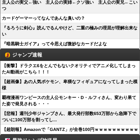
主人公の実父←強い 主人公の実姉←クソ強い 主人公の実兄←こい
つ
カードゲーマーってなんであんな臭いの？
『るろうに剣心』読んでるんやけど、二重の極みの理屈が理解出来な
い
『暗黒騎士ガイア』って今思えば微妙なカードだよな
ジャンプ速報
【衝撃】ドラクエ6をとんでもないクオリティでアニメ化してしまっ
たAI動画がこちら！！！
【超画像】あの人気ポケモン、卑猥なフィギュアになってしまった模
様
覇権漫画ワンピースの主人公モンキー・D・ルフィさん、変わり果て
た姿で発見される・・・
【悲報】週刊少年ジャンプさん、最大発行部数653万部から急降下で
ついに100万部を割ってし...
【超朗報】Amazonで「GANTZ」が全巻100円ｗｗｗｗｗｗｗｗｗｗ