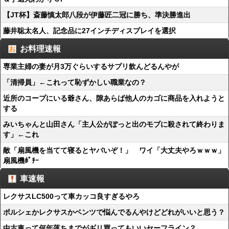
【JT杯】斎藤慎太郎八段が伊藤匠二冠に勝ち、準決勝進出
藤井聡太名人、記念品に27インチディスプレイを選択
お料理速報
専業主婦の妻が月3万ぐらいするサプリ飲んどるんやが
「清掃員」←これって恥ずかしい職業なの？
近所のコープにいる爺さん、隙あらば他人のカゴに商品を入れようと
する
みいちゃんと山田さん「主人公がぽっと出のモブに殺されて終わりま
す」←これ
敵「扇風機を当てて寝るとヤバいぞ！」 ワイ「大丈夫やろｗｗｗ」
扇風機ﾎﾟﾁｰ
車速報
レクサスLC500って車カッコ良すぎるやろ
ポルシェかレクサスかベンツで悩んでるんやけどどれがいいと思う？
中古車って何年落ちまでがギリ買ってもいいセーフライン？