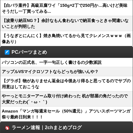
【白バラ案件】高級豆腐ワイ「150g×2丁で250円か…高いけど美味
そうだし一丁買ってみる...
【波乗り納豆NG？】余計なもん食わないで納豆食っときゃ間違いな
いことが判明した
【うなぎとにんにく】焼き鳥焼いてるから見てクレメンスｗｗｗ（画
像あり）
PCパーツまとめ
パソコンの正式名、一字一句正しく書けるの少数派説
アップルVSマイクロソフトならどっちが強いんや？
【グラボ】物がありません返金は今後あり得ると思ってるのでサブの
用意はしておこうな
やーっとモニターアーム取り付け終わった 机が部屋の角だったので
大変だったわ(´・ω・｀)
Amazon「マンガ毎週末セール（50%還元）」アツいスポーツマンガ
祭り最終日到来！！！
ラーメン速報｜2chまとめブログ