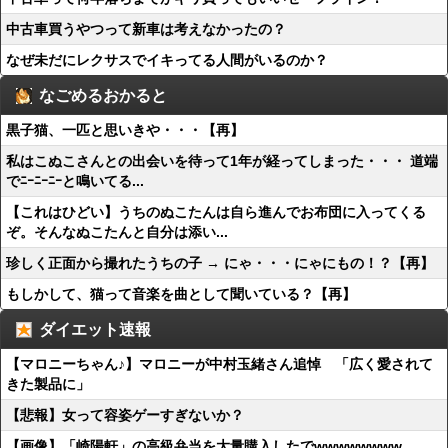
中古車買うやつって新車は考えなかったの？
なぜ未だにレクサスでイキってる人間がいるのか？
なごめるおかると
黒子猫、一匹と思いきや・・・【再】
私はこぬこさんとの出会いを待って1年が経ってしまった・・・ 道端
でﾆｰﾆｰﾆｰと鳴いてる...
【これはひどい】うちのぬこたんは自ら進んでお布団に入ってくる
ぞ。そんなぬこたんと自分は添い...
珍しく正面から撮れたうちの子 → にゃ・・・にゃにもの！？【再】
もしかして、猫って音楽を曲として聞いている？【再】
ダイエット速報
【マロニーちゃん♪】マロニーが中村玉緒さん追悼 「広く愛されて
きた製品に」
【悲報】女って容姿ゲーすぎないか？
【画像】「崎陽軒」の高級弁当を大量購入したでwwwwwwww