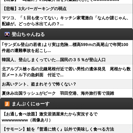
【悲報】3大バーガーキングの弱点
マツコ、「１回も使ってない」キッチン家電激白「なんか謎じゃん、
配線が。どっから水出てんの？...
登山ちゃんねる
｢サンダル登山の若者｣より実は危険…標高599ｍの高尾山で年間100
件超の遭難事故を起こし...
韓国人、登山しまくっていた…国民の３５％が登山人口
北アルプス槍ヶ岳の北鎌尾根付近で若い男性の遺体発見 尾根から数
百メートル下の急斜面 付近で...
お高いテント、盗まれそうで怖くない？
夏休み出国ラッシュがピーク 羽田空港、海外旅行客で混雑
まんぷくにゅーす
【お通し食べ放題】激安居酒屋来たから実況するで
wwwwwwww（画像あり）
【サモーン】鮭を『普通に焼く』以外で美味しく食べる方法