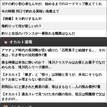
ガチの釣り初心者なんやが、始めるまでのロードマップ教えてくれ
今の時期 河口で釣れる美味い魚教えて
【画像】キス釣りするんや
海釣りって何が楽しいの？
釣りと生活のバランスが一番取れる職業はなんだ
オカルト速報
アマチュア時代の長渕剛が言い続けた「石野真子と結婚する」、その
後は…引き寄せの法則傑作7選
祟る神様は本当に怖いのか？ 滝川クリステルはお茶とお菓子でなだ
められる 滝川氏シリーズ傑作...
【オカルト】「稼ぎ」と「悟り」は別物と言うが、本当にそうなの
か？お金じゃ埋まらない欲の正体...
邪気払いにと渡された般若の面、母はまもなく…人の恨み傑作7選
【オカルト】過去スレで見つけた水の鏡の告白、祖父は閻魔様で父は
まさかの…