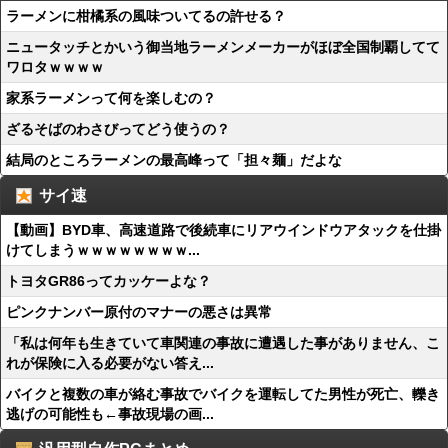
ラーメンに柑橘系の風味ついてるの許せる？
ニュータッチとかいう御当地ラーメンメーカーがほぼ全国制覇してて
ワロタｗｗｗｗ
家系ラーメンって何を楽しむの？
ざるそばのわさびってどう使うの？
結局のところラーメンの最高峰って「担々麺」だよな
サイ速
【動画】BYD車、高速道路で後続車にリアウインドウアタックを仕掛
けてしまうｗｗｗｗｗｗｗｗ...
トヨタGR86ってカッケーよな？
ピンクナンバー原付のマナーの悪さは異常
「私は何年も生きていて車関連の事故に遭遇した事がありません、こ
れが保険に入る必要がない答え...
バイクと複数の車が絡む事故でバイクを運転してた男性が死亡、轢き
逃げの可能性も←事故現場の画...