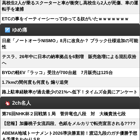
高校生2人が乗るスクーターと車が衝突し高校生ら2人が死傷、車の運
転手を逮捕
ETCの事をイーティーシーってゆってる奴がいたｗｗｗｗｗｗｗ
ゆめ痛
日産「ノートオーラNISMO」8月に改良か？ ブラック仕様追加の可能
性
テスラ、26年中に日本の納車拠点を6割増 販売急増による混乱収拾
へ
BYDの軽EV「ラッコ」受注が700台超 7月販売は125台
1.7kmの間何度も何度も 煽り追突
路上駐車経験率が過去最少の21%へ低下！タイムズ会員にアンケート
2ch名人
第76回NHK杯２回戦第１局 菅井竜也八段 対 大橋貴洸七段
【悲報】加藤桃子女流四段、色紙をメルカリで転売宣言される????
ABEMA地域トーナメント2026準決勝直前！渡辺九段のガチ優勝予想
＆予選丸わかりＳP