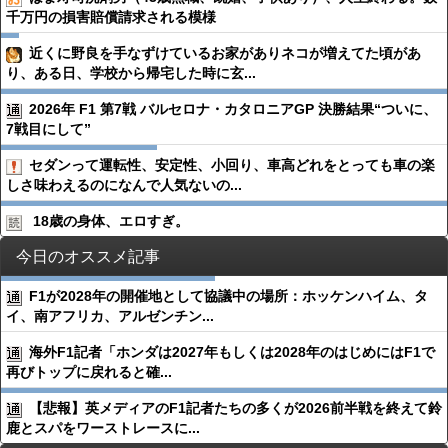
千万円の損害賠償請求される模様
近くに野良を手なずけているお家がありネコが増えてた頃があ
り、ある日、学校から帰宅した時に玄...
2026年 F1 第7戦 バルセロナ・カタロニアGP 決勝結果“ついに、
7戦目にして”
セダンって運転性、安定性、小回り、車高どれをとっても車の楽
しさ味わえるのになんで人気ないの...
18歳の身体、エロすぎ。
今日のオススメ記事
F1が2028年の開催地として協議中の場所：ホッケンハイム、タ
イ、南アフリカ、アルゼンチン...
海外F1記者「ホンダは2027年もしくは2028年のはじめにはF1で
再びトップに戻れると確...
【悲報】英メディアのF1記者たちの多くが2026前半戦を終えて鈴
鹿とスパをワーストレースに...