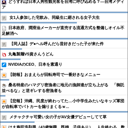
どうすれば日本人男性観光客を台湾に呼び込める？―台湾メディ
ア
女1人参加した宅飲み、同級生に廻される女子大生
日本政府、潤滑油メーカーが直売する流通方式を整備しオイル不
足解消へ
【同人誌】デ●︎ヘル呼んだら昔好きだった子が来た件
丸亀製麺VS資さんうどん
NVIDIAのCEO、日本を素通り
【朗報】おまえらが回転寿司で一番好きなメニュー
桑名特産のハマグリ密漁者に地元の漁師達が立ち上がる 「御託
並べるな」と逆ギレする密漁者も
【悲報】沖縄、民度が終わってた…小中学生みたいなキッズ軍団
が自転車でパトカーを煽りまくるｗ...
メチャクチャ可愛い女の子がAV女優デビューしてて草
はま寿司洗剤男（43歳無職、既婚、子供あり）、人生終わる。数