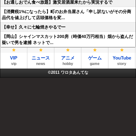
【お通しおでん食べ放題】激安居酒屋来たから実況するで
【消費税1%になったら】町のお弁当屋さん「申し訳ないがその分商
品代を値上げして店頭価格を変...
【幸せ】久々に七輪焼きやるでー
【岡山】シャインマスカット200房（時価40万円相当）畑から盗んだ
疑いで男を逮捕 ネットで...
VIP
ニュース
アニメ
ゲーム
YouTube
vip
news
hobby
game
story
©2011
ワロタあんてな