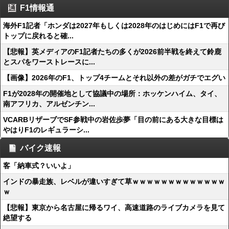
F1情報通
海外F1記者「ホンダは2027年もしくは2028年のはじめにはF1で再び
トップに戻れると確...
【悲報】英メディアのF1記者たちの多くが2026前半戦を終えて鈴鹿
とスパをワーストレースに...
【画像】2026年のF1、トップ4チームとそれ以外の差がガチでエグい
F1が2028年の開催地として協議中の場所：ホッケンハイム、タイ、
南アフリカ、アルゼンチン...
VCARBリザーブでSF参戦中の岩佐歩夢「目の前にある大きな目標は
やはりF1のレギュラーシ...
バイク速報
客「納車式？いいよ」
インドの暴走族、レベルが違いすぎて草ｗｗｗｗｗｗｗｗｗｗｗｗｗ
ｗ
【悲報】東京から名古屋に帰るワイ、高速道路のライブカメラを見て
絶望する