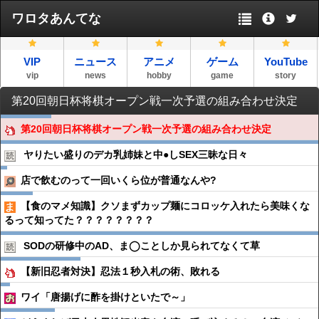
ワロタあんてな
VIP
ニュース
アニメ
ゲーム
YouTube
vip
news
hobby
game
story
第20回朝日杯将棋オープン戦一次予選の組み合わせ決定
第20回朝日杯将棋オープン戦一次予選の組み合わせ決定
ヤりたい盛りのデカ乳姉妹と中●︎しSEX三昧な日々
店で飲むのって一回いくら位が普通なんや?
【食のマメ知識】クソまずカップ麺にコロッケ入れたら美味くな
るって知ってた？？？？？？？？
SODの研修中のAD、ま◯ことしか見られてなくて草
【新旧忍者対決】忍法１秒入札の術、敗れる
ワイ「唐揚げに酢を掛けといたで～」