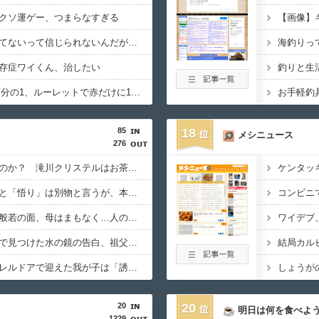
クソ運ゲー、つまらなすぎる
【画像】
てないって信じられないんだが…
海釣りっ
存症ワイくん、治したい
釣りと生
宝くじ1等1億円1000万分の1、ルーレットで赤だけに1万円賭けて13連勝（8192万円）する確率2888分の1ｗ
お手軽釣
85
18
メシニュース
276
祟る神様は本当に怖いのか？ 滝川クリステルはお茶とお菓子でなだめられる 滝川氏シリーズ傑作5選
ケンタッ
【オカルト】「稼ぎ」と「悟り」は別物と言うが、本当にそうなのか？お金じゃ埋まらない欲の正体。
コンビニ
邪気払いにと渡された般若の面、母はまもなく…人の恨み傑作7選
ワイデブ
【オカルト】過去スレで見つけた水の鏡の告白、祖父は閻魔様で父はまさかの…
結局カル
【オカルト】なぜパラレルドアで迎えた我が子は「誘拐」にならないのか？
20
20
明日は何を食べよ
1229