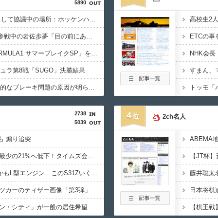
5890
F1が2028年の開催地として協議中の場所：ホッケンハイム、タイ、南アフリカ、アルゼンチン、ルワンダ
VCARBリザーブでSF参戦中の岩佐歩夢「目の前にある大きな目標はやはりF1のレギュラーシート獲得」
フジテレビ「2026 FORMULA1 サマーブレイクSP」を明日（8月9日）から12日間毎日放送へ
ミュラ第8戦「SUGO」決勝結果
すまん、
キャデラックF1、致命的なブレーキ問題の原因が明らかになるも解決には至っておらずめども立たず
2738
4
2ch名人
5039
も 煽り追突
路上駐車経験率が過去最少の21%へ低下！タイムズ会員にアンケート
過給なしで420ps。しかもL型エンジン…このS31Zいくらかかってるんだ…
藤井聡太
ミツオカ、新型スポーツカーのティザー画像「第3弾」を公開！
実証実験都市「ウーブン・シティ」が一般の居住希望者の募集開始 すでにトヨタ関係者が居住