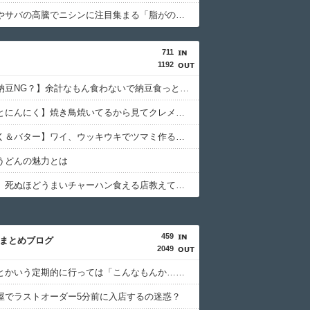
サーモンやサバの高騰でニシンに注目集まる「脂がのって身もふわふわ」漁獲量や価格も安定
711
1192
【波乗り納豆NG？】余計なもん食わないで納豆食っときゃ間違いないことが判明した
【うなぎとにんにく】焼き鳥焼いてるから見てクレメンスｗｗｗ（画像あり）
【にんにく＆バター】ワイ、ウッキウキでツマミ作る（画像あり）
うどんの魅力とは
【アソコ】死ぬほどうまいチャーハン食える店教えてクレメンスwwwwwwww
459
hまとめブログ
2049
天下一品とかいう定期的に行っては「こんなもんか…」ってなるラーメン屋wwwwwww
屋でラストオーダー5分前に入店するの迷惑？