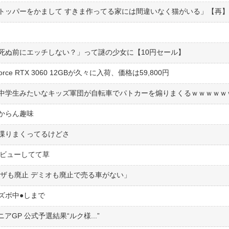
トッパーをかまして すきま作ってる家には間違いなく猫がいる」【再】
死ぬ前にエッチしない？」って謎の少女に【10円セール】
ce RTX 3060 12GBが久々に入荷、価格は59,800円
中学生みたいなキッズ軍団が自転車でパトカーを煽りまくるｗｗｗｗｗ
からん趣味
喋りまくってるけどさ
デビューしてて草
ンザも廃止 デミオも廃止で売る車がない」
ボ中●︎しまで
ニアGP 公式予選結果“ルク様...”