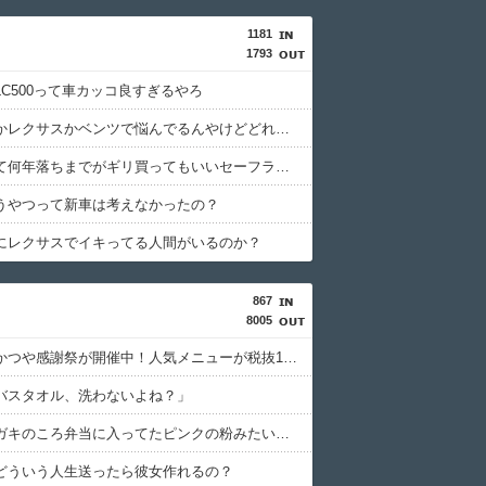
1181
1793
LC500って車カッコ良すぎるやろ
ポルシェかレクサスかベンツで悩んでるんやけどどれがいいと思う？
中古車って何年落ちまでがギリ買ってもいいセーフライン？
うやつって新車は考えなかったの？
にレクサスでイキってる人間がいるのか？
867
8005
【朗報】かつや感謝祭が開催中！人気メニューが税抜150円引き＆ご飯大盛り無料????
バスタオル、洗わないよね？」
【疑問】ガキのころ弁当に入ってたピンクの粉みたいな食い物
どういう人生送ったら彼女作れるの？