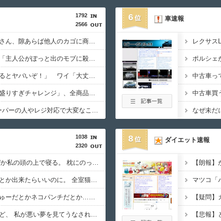
1792
6
車速報
2566
近所のコープにいる爺さん、隙あらば他人のカゴに商品を入れようとする
レクサス
みいちゃんと山田さん「主人公がぽっと出のモブに殺されて終わります」←これ
敵「扇風機を当てて寝るとヤバいぞ！」 ワイ「大丈夫やろｗｗｗ」扇風機ﾎﾟﾁｰ
【画像】ファミマの「盛りすぎチャレンジ」、全商品買うて来たで
中古車買
食料消費税1%ってスーパーの人やレジ対応で大変なことにならんか？
なぜ未だ
1038
8
ダイエット速報
2320
うちのﾒｲﾝｸｰﾝは、なぜか私の頭の上で寝る。 枕にのって、全体重を私の頭に預け、爆睡。【再】
猫キャバならぬ猫旅館とか出来たらいいのに。 全室猫付で寝るときはもれなく添い寝してくれるの。【再】
マツコ「
どいつもこいつも、ちゅーだとかネコパンチだとか…。 うちのは俺を起こすとき、手足の指を噛みますが何か。【再】
普段は足元で寝てるけど、 私が悪い夢を見てうなされてたとき 優しくちゅーして起こしてくれた。【再】
【悲報】