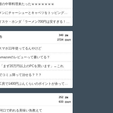
謎の中華料理来たったｗｗｗｗｗｗｗ
家系ラーメンにチャーシューとキャベツをトッピングして食べるのが好き
世界のケイスケ・ホンダ「ラーメン700円は安すぎる！2000円にするべき」
340
め
2724
スマホ11年使ってるんやけど
Amazonのレビューって書いてる？
ム「まず20万円以上のPCを買います」←これ
PTでコミュ障って治せる？？？
パソコン工房で1400円ぶんくらいのポイントが余っててまもなく失効しそうなんだが
252
633
 河口で釣れる美味い魚教えて