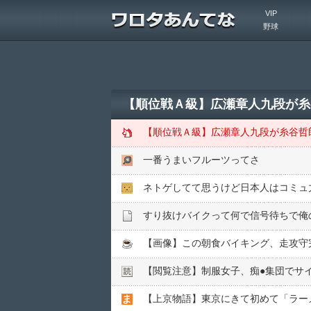
VIP
野球
【順位戦Ａ級】広瀬章人九段が糸
【順位戦Ａ級】広瀬章人九段が糸谷哲
一番うまいフルーツってさ
ネトゲしてて思うけど日本人はコミュ
すり抜けバイクって何で信号待ちで俺
【画像】この朝食バイキング、走攻守
【閲覧注意】制服女子、痴●︎集団でサイ
【上京物語】東京にきて初めて「ラー