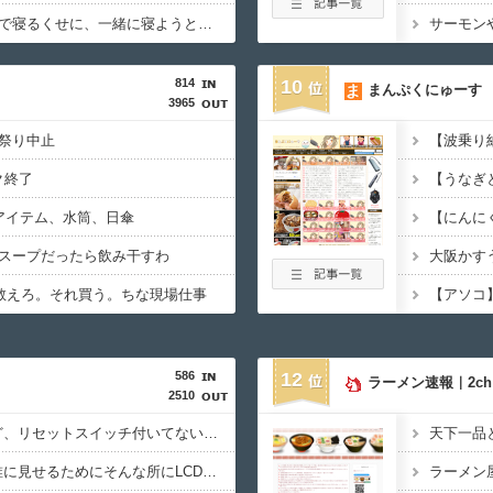
私が寝ていると、そばで寝るくせに、一緒に寝ようと布団に入れたり、腕枕してみたりすると、５分ほどガマン。 して・・・【再】
814
10
まんぷくにゅーす
3965
祭り中止
ク終了
アイテム、水筒、日傘
スープだったら飲み干すわ
大阪かす
K教えろ。それ買う。ちな現場仕事
586
12
ラーメン速報｜2c
2510
PCケース購入したけど、リセットスイッチ付いてないのな
【PC電源】いったい誰に見せるためにそんな所にLCD付けるのかな
ラーメン