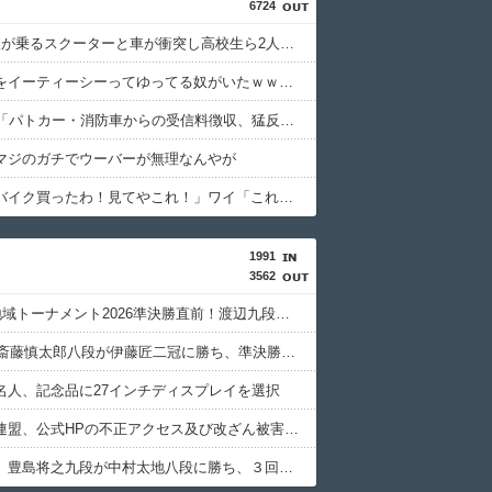
6724
高校生2人が乗るスクーターと車が衝突し高校生ら2人が死傷、車の運転手を逮捕
ETCの事をイーティーシーってゆってる奴がいたｗｗｗｗｗｗｗ
NHK会長「パトカー・消防車からの受信料徴収、猛反発が凄いので検討し直します…」
マジのガチでウーバーが無理なんやが
トッモ「バイク買ったわ！見てやこれ！」ワイ「これスクーターじゃん…」
1991
3562
ABEMA地域トーナメント2026準決勝直前！渡辺九段のガチ優勝予想＆予選丸わかりＳP
【JT杯】斎藤慎太郎八段が伊藤匠二冠に勝ち、準決勝進出
名人、記念品に27インチディスプレイを選択
日本将棋連盟、公式HPの不正アクセス及び改ざん被害の調査結果公表
【棋王戦】豊島将之九段が中村太地八段に勝ち、３回戦進出