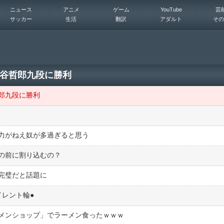
ニュース
アニメ
ゲーム
YouTube
芸
サッカー
生活
翻訳
アダルト
その
谷哲郎九段に勝利
郎九段に勝利
力がねえ奴が多過ぎると思う
の前に割り込むの？
完璧だと話題に
レント輪●︎
メンショップ」でラーメン食ったｗｗｗ