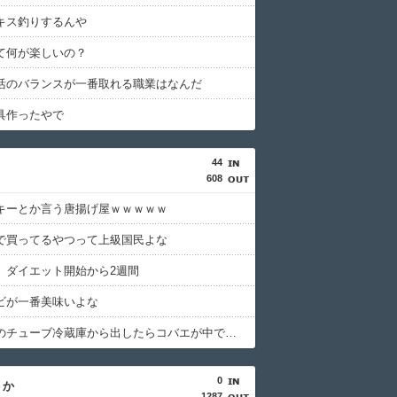
キス釣りするんや
て何が楽しいの？
活のバランスが一番取れる職業はなんだ
具作ったやで
44
608
キーとか言う唐揚げ屋ｗｗｗｗｗ
で買ってるやつって上級国民よな
、ダイエット開始から2週間
ビが一番美味いよな
しょうがのチューブ冷蔵庫から出したらコバエが中で暴れてた
0
うか
1287