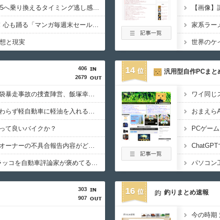
【AM4】さすがにDDR5へ乗り換えるタイミング逃し感が半端ない
【画像】
AmazonのアツさMax！心も踊る「マンガ毎週末セール（50%還元）」2日目襲来！
理想と現実
406
14
汎用型自作PCまと
2679
これどういうこと？池袋暴走事故の捜査陣営、飯塚幸三受刑者を逮捕しなくていい理由を考えるために1000ページもの法解釈書を読んでた模様…自民議員からも圧力
ワイ同じ
わらず軽自動車に軽油を入れる…
おまえら
って良いバイクか？
PCゲー
ジムニーノマド買ったオーナーの不具合報告内容がどれも独特すぎる模様…
ChatG
【悲報】BYDの軽EVラッコを自動車評論家が褒めてる日本、中国人からは馬鹿にされてる模様…
303
16
釣りまとめ速報
907
今の時期