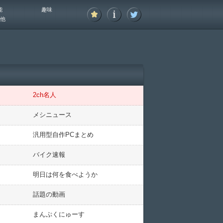
能
趣味
他
2ch名人
メシニュース
汎用型自作PCまとめ
バイク速報
明日は何を食べようか
話題の動画
まんぷくにゅーす