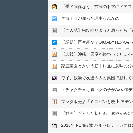
「季節関係なく、玄関のドアにドアス
デコトラが減った理由なんなの
【同人誌】飛び降りようと思ったら「
【話題】再生産か？GIGABYTEのGeFor
【悲報】沖縄、民度が終わってた…小
家庭菜園とかいう筋トレ並に意味の分
ワイ、銭湯で友達５人と集団行動して
メチャクチャ可愛い女の子がAV女優
マツダ販売店「ミニバンも廃止 アテ
【動画】ギャルと初対面、素股から即ズ
2026年 F1 第7戦 バルセロナ・カタロ