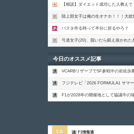
【相談】ダイエット成功した人教えて
陸上部女子は俺の生オナホ！！！大総
パスタ作る時って半分に折るやろ？
弓道女子(20)、脱いだら鍛え抜かれ
今日のオススメ記事
VCARBリザーブでSF参戦中の岩佐
フジテレビ「2026 FORMULA1 
F1が2028年の開催地として協議中
1
F1情報通