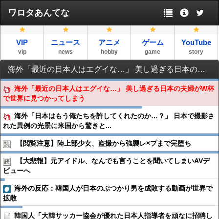
ワロタあんてな
VIP
ニュース
アニメ
ゲーム
YouTube
vip
news
hobby
game
story
海外「最近の日本人はエグイな…」 美し過ぎる日本の夫婦がW杯で世界に見つかってしまう
海外「最近の日本人はエグイな…」 美し過ぎる日本の夫婦がW杯
で世界に見つかってしまう
海外「日本はもう俺たちを許してくれたのか…？」 日本で撮影さ
れた異例の光景に米国から驚きと...
【閲覧注意】陸上部少女、盗撮から強襲レ×プまで完堕ち
【大悲報】元アイドル、なんでも言うことを聞いてしまいAVデ
ビューへ
海外の反応：韓国人が日本のぶつかり男を成敗する動画が世界で
拡散
韓国人「大韓サッカー協会が優れた日本人指導者を頑なに招聘し