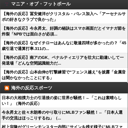
マニア・オブ・フットボール
【海外の反応】冨安健洋がクリスタル・パレス加入へ「アーセナルサ
ポの好きなクラブで良かった」
【海外の反応】今永昇太、好調の秘訣はスマホ画面だとイマナガ節を
炸裂「NPBでは面白さが必須...
【海外の反応】なぜイチローはあんなに敬遠四球が多かったの？「45
歳引退で通算打率.311の...
【海外の反応】南アのGK、ペナルティエリアを壮大に勘違いして一
発退場「どんな空間認識能力だ...
【海外の反応】山本由伸が打撃練習で“フェンス越え”を披露「金属音
は聞かなかったことにする」
海外の反応スポーツ
日本の大相撲力士の引退後の姿に世界が騒然！←「これは素晴らし
い！」（海外の反応）
今永昇太と佐々木朗希のやり取りにMLBファン騒然！←「日本人選
手の交流はほっこりするね」（...
村上宗隆がグリーンモンスター内部にサインを残す様子にMLBファ