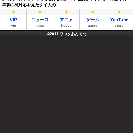
年前の神対応を見たタイ人の...
VIP
ニュース
アニメ
ゲーム
YouTube
vip
news
hobby
game
story
©2011
ワロタあんてな