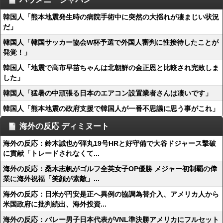
韓国人「熊本地震発生時の病院手術中に突然の大揺れが凄まじい状況
だ」
韓国人「韓国サッカー協会W杯予選で外国人審判に性接待したことが
発覚！」
韓国人「地震で高市早苗ちゃんは北朝鮮の金正恩と比較され完敗しま
した」
韓国人「猛暑の中頑張る日本のエアコン設置業者さんは凄いです」
韓国人「熊本地震の政府支援で韓国人が一番不思議に思う事がこれ」
海外の反応 ディミヌート
海外の反応：鈴木誠也が弾丸19号HRと好守備で大谷ドジャース撃破
に貢献「トレードされなくて...
海外の反応：桑木志帆がゴルフ全英女子OP優勝 メジャー初制覇の偉
業に海外祝福「笑顔が素敵」...
海外の反応：日米が円安是正へ異例の協調為替介入、アメリカ人から
米国政府に批判続出、海外投資...
海外の反応：バレー男子日本代表がVNL準決勝アメリカにフルセット