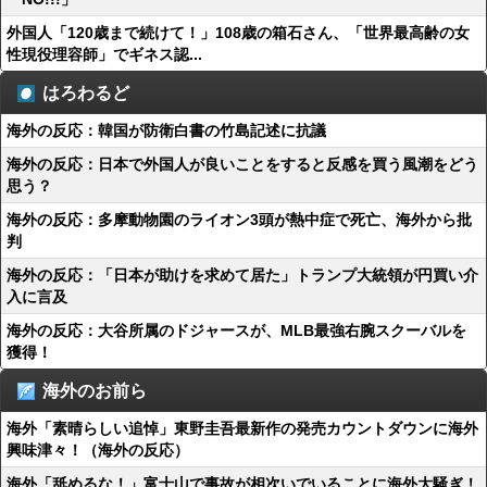
外国人「120歳まで続けて！」108歳の箱石さん、「世界最高齢の女
性現役理容師」でギネス認...
はろわるど
海外の反応：韓国が防衛白書の竹島記述に抗議
海外の反応：日本で外国人が良いことをすると反感を買う風潮をどう
思う？
海外の反応：多摩動物園のライオン3頭が熱中症で死亡、海外から批
判
海外の反応：「日本が助けを求めて居た」トランプ大統領が円買い介
入に言及
海外の反応：大谷所属のドジャースが、MLB最強右腕スクーバルを
獲得！
海外のお前ら
海外「素晴らしい追悼」東野圭吾最新作の発売カウントダウンに海外
興味津々！（海外の反応）
海外「舐めるな！」富士山で事故が相次いでいることに海外大騒ぎ！