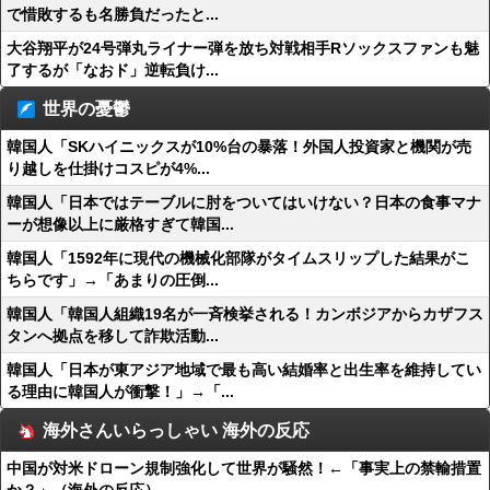
で惜敗するも名勝負だったと...
大谷翔平が24号弾丸ライナー弾を放ち対戦相手Rソックスファンも魅
了するが「なおド」逆転負け...
世界の憂鬱
韓国人「SKハイニックスが10%台の暴落！外国人投資家と機関が売
り越しを仕掛けコスピが4%...
韓国人「日本ではテーブルに肘をついてはいけない？日本の食事マナ
ーが想像以上に厳格すぎて韓国...
韓国人「1592年に現代の機械化部隊がタイムスリップした結果がこ
ちらです」→「あまりの圧倒...
韓国人「韓国人組織19名が一斉検挙される！カンボジアからカザフス
タンへ拠点を移して詐欺活動...
韓国人「日本が東アジア地域で最も高い結婚率と出生率を維持してい
る理由に韓国人が衝撃！」→「...
海外さんいらっしゃい 海外の反応
中国が対米ドローン規制強化して世界が騒然！←「事実上の禁輸措置