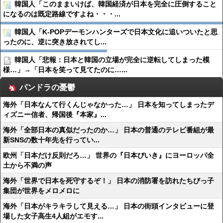
韓国人「このままいけば、韓国経済が日本を完全に圧倒すること
になるのは既定路線ですよね・・・...
韓国人「K-POPデーモンハンターズで日本文化に追いついたと思
ったのに、逆に突き放されてし...
韓国人「悲報：日本と韓国の立場が完全に逆転してしまった模
様…」→「日本を笑って見てたのに…...
パンドラの憂鬱
海外「日本なんて行くんじゃなかった…」 日本を知ってしまったデ
ィズニー信者、帰国後『本家』...
海外「全部日本の真似だったのか…」 日本の普通のテレビ番組が最
新SNSの数十年先を行ってい...
欧州「日本だけ反則だろ…」 世界の『日本びいき』にヨーロッパ全
土から不満の声
海外「世界で日本を死守するぞ！」 日本の消防署を訪れたちびっ子
集団が世界をメロメロに
海外「日本がキラキラして見える…」 日本の街頭インタビューに登
場した女子高生4人組がエモす...