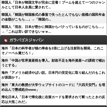
韓国人「日本が韓国文学が完全に定着！ブームを超えて一つのジャン
ルとして日本人全員に愛されて...
韓国人「韓国が韓国株式の暴落で失ったとんでもない規模の国民年金
の金額がこちら…」→「韓国の...
韓国人「現在、日本が密かに韓国からパクっているものがこちら…」
→「これは言い訳できないｗｗ...
ガラパゴスジャパン
海外「日本の科学者が猫の寿命を2倍に上げる注射剤を開発。これこ
そノーベル賞だろ！」
海外「中国が世界資産税を導入。財政不足を海外資産への課税で補お
うとする」
海外「アメリカ経済やばい説。日本円の安定化に取り組んだのもこれ
が原因か？」
海外「東大の教授が大学ウェブサイトのコードに『六四天安門』を埋
め込んで懲戒処分www」
帰化日本人「日本で帰化後に在留カードを要求されて断ったときの反
応は大抵これだ」