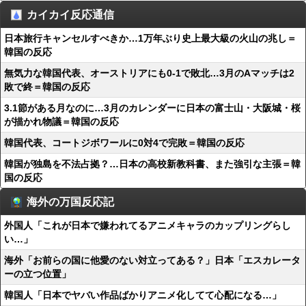
カイカイ反応通信
日本旅行キャンセルすべきか…1万年ぶり史上最大級の火山の兆し＝
韓国の反応
無気力な韓国代表、オーストリアにも0-1で敗北…3月のAマッチは2
敗で終＝韓国の反応
3.1節がある月なのに…3月のカレンダーに日本の富士山・大阪城・桜
が描かれ物議＝韓国の反応
韓国代表、コートジボワールに0対4で完敗＝韓国の反応
韓国が独島を不法占拠？…日本の高校新教科書、また強引な主張＝韓
国の反応
海外の万国反応記
外国人「これが日本で嫌われてるアニメキャラのカップリングらし
い…」
海外「お前らの国に他愛のない対立ってある？」日本「エスカレータ
ーの立つ位置」
韓国人「日本でヤバい作品ばかりアニメ化してて心配になる…」