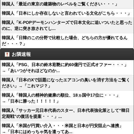
韓国人「最近の東京の建築物のレベルをご覧ください・・・」
韓国人「日本にしか存在しないと言われている文化がこちら・・・」
韓国人「K-POPデーモンハンターズで日本文化に追いついたと思った
のに、逆に突き放されてし...
韓国人「日韓のこの分野で比較した場合、どちらの方が優れてるん
だ・・・？」
お隣速報
韓国人「PSG、日本の鈴木彩艶に約60億円で正式オファー・・・」
→「あいつがそれほどなのか...
韓国人「日本のXで話題になったエアコンの臭いを消す方法をご覧く
ださい」→「これマジ？」
韓国人「韓国人の精神的健康の順位、18ヵ国中17位に・・・」
→「日本に勝った！！！！！」
韓国人「サッカー元日本代表のスター、日本代表強化策として“韓日
定期戦”の復活を提案・・・」...
韓国人「米国が円買い介入・・・米国と日本が円安阻止へ連携」
→「日本にはめっちゃ気を遣ってあ...