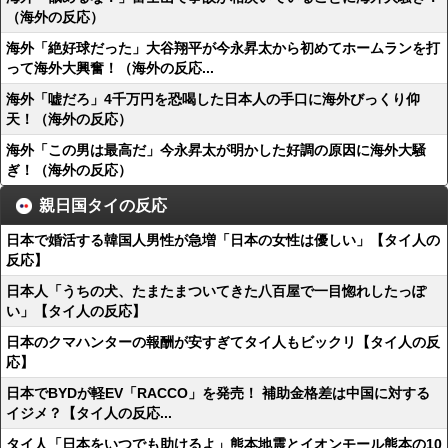
（海外の反応）
海外「絶好球だった」大谷翔平が今永昇太から初めてホームランを打
って海外大興奮！（海外の反応...
海外「嘘だろ」4千万円を恐喝した日本人の手口に海外びっくり仰
天！（海外の反応）
海外「この男は最高だ」今永昇太が明かした好調の原因に海外大騒
ぎ！（海外の反応）
親日国タイの反応
日本で婚活する韓国人男性が急増「日本の女性は優しい」【タイ人の
反応】
日本人「うちの犬、たまたまついてきた八百屋で一目惚れしたっぽ
い」【タイ人の反応】
日本のクマハンターの報酬が安すぎてタイ人もビックリ【タイ人の反
応】
日本でBYDが軽EV「RACCO」を発売！ 補助金格差は中国に対する
イジメ？【タイ人の反応...
タイ人「日本をいつでも助けるよ」熊本地震とイオンモール熊本の10