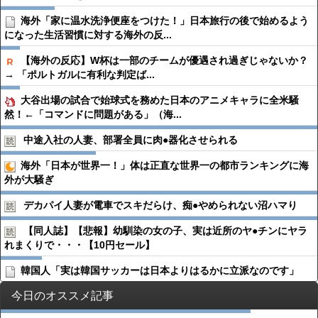
海外「家に温水洗浄便座をつけた！」日本旅行の後で始めるよう
になった生活習慣に対する海外の反...
【海外の反応】W杯は一部のチームが優遇され過ぎじゃないか？
→ 「ポルトガルに有利な判定ば...
大谷出場の試合で始球式を務めた日本のアニメキャラに全米騒
然！←「コマンドに問題がある」（海...
中途入社の人妻、部署全員に肉●︎器化させられる
海外「日本が世界一！」体は正直な世界一の都市ランキングに海
外が大騒ぎ
デカパイ人妻が電車でスキだらけ、痴●︎やめられない沼ハマり
【同人誌】【悲報】幼馴染の女の子、実は近所のヤ●︎チンにヤラ
れまくりで・・・【10円セール】
韓国人「実は韓国サッカーは日本よりはるかに立派なのです」
今日のオススメ記事