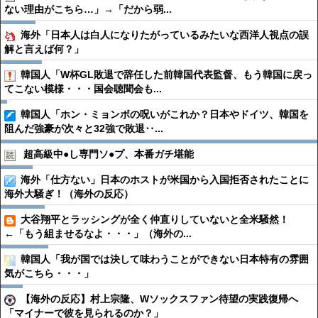
ない理由がこちら…」→「だから弱...
海外「日本人は白人になりたがっているみたいな西洋人視点の誤
解と言えば何？」
韓国人「W杯GL敗退で辞任した前韓国代表監督、もう韓国に戻っ
てこない模様・・・国会聴聞会も...
韓国人「ホン・ミョンボの呪いがこれか？日本やドイツ、韓国を
阻んだ強豪が次々と32強で敗退‥...
超高級中●︎し専門ソ●︎プ、本番ガチ堪能
海外「仕方ない」日本のホストが米国から入国拒否されたことに
海外大騒ぎ！（海外の反応）
大谷翔平とラッシングが全く仲直りしていないと全米騒然！
←「もう組ませるなよ・・・」（海外の...
韓国人「我が国では決して味わうことができない日本特有の雰囲
気がこちら・・・」
【海外の反応】村上宗隆、Wソックスファン待望の実践復帰へ
「マイナーで彼を見られるのか？」