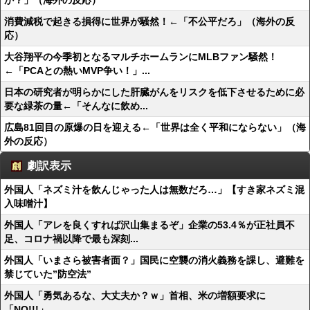
か？」（海外の反応）
消費減税で起きる損得に世界が騒然！←「不公平だろ」（海外の反
応）
大谷翔平の今季初となるマルチホームランにMLBファン騒然！
←「PCAとの熱いMVP争い！」...
日本の研究者が明らかにした肝臓がんをリスクを低下させるために必
要な緑茶の量←「そんなに飲め...
広島81回目の原爆の日を迎える←「世界は全く平和にならない」（海
外の反応）
劇訳表示
外国人「ネズミ汁を飲んじゃった人は無数だろ…」【すき家ネズミ混
入味噌汁】
外国人「アレを良くすれば沢山集まるぞ」企業の53.4％が正社員不
足、コロナ禍以降で最も深刻...
外国人「いまさら被害者面？」国民に空襲の消火義務を課し、避難を
禁じていた”防空法”
外国人「勇気あるな、大丈夫か？ｗ」首相、米の増額要求に
「NO!!!」