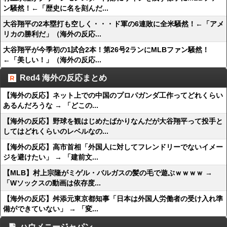
ン騒然！←「歴史に名を刻んだ...
大谷翔平の2本塁打も空しく・・・ド軍の6連敗に全米騒然！←「アメ
リカの勝利だ」（海外の反応...
大谷翔平が今季初の1試合2本！第26号2ランにMLBファン騒然！
←「美しい！」（海外の反応...
Red4 海外の反応まとめ
【海外の反応】ネット上での中国のプロパガンダ工作ってどれくらい
あるんだろうな → 「どこの...
【海外の反応】野球を観はじめたばかりなんだが大谷翔平って投手と
してはどれくらいのレベルなの...
【海外の反応】高市首相「外国人に対してフレンドリーでないイメー
ジを避けたい」 → 「建前文...
【MLB】村上宗隆がミゲル・バルガスの髪の毛で遊ぶｗｗｗｗ →
「Wソックスの動画は依存度...
【海外の反応】舛添元東京都知事「日本は外国人労働者の受け入れ準
備ができていない」 → 「変...
ハウメニージャパン