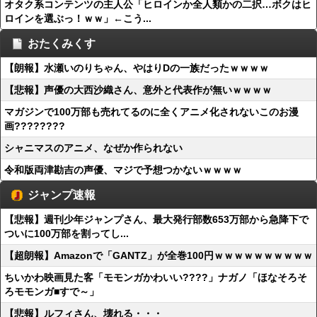
オタク系コンテンツの主人公「ヒロインか全人類かの二択…ボクはヒ
ロインを選ぶっ！ｗｗ」←こう...
おたくみくす
【朗報】水瀬いのりちゃん、やはりDの一族だったｗｗｗｗ
【悲報】声優の大西沙織さん、意外と代表作が無いｗｗｗｗ
マガジンで100万部も売れてるのに全くアニメ化されないこのお漫
画????????
シャニマスのアニメ、なぜか作られない
令和版両津勘吉の声優、マジで予想つかないｗｗｗｗ
ジャンプ速報
【悲報】週刊少年ジャンプさん、最大発行部数653万部から急降下で
ついに100万部を割ってし...
【超朗報】Amazonで「GANTZ」が全巻100円ｗｗｗｗｗｗｗｗｗｗ
ちいかわ映画見た客「モモンガかわいい????」ナガノ「ほなそろそ
ろモモンガ■すで～」
【悲報】ルフィさん、壊れる・・・