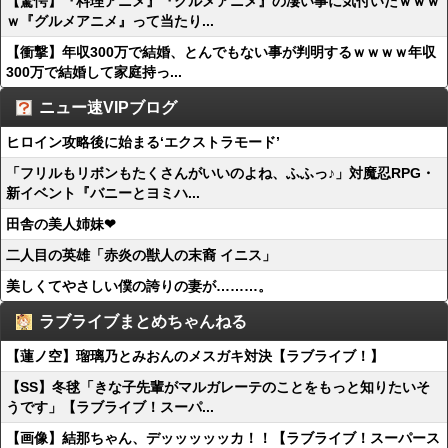
【驚愕】『料理アニメ』『グルメアニメ』の凄い事に気付いたｗｗｗ
ｗ『グルメアニメ』って当たり...
【衝撃】年収300万で結婚、とんでもない事が判明するｗｗｗｗ年収
300万で結婚して家庭持っ...
ニュー速VIPブログ
ヒロイン攻略後に始まる‘エクストラモード’
「フリルもリボンもたくさんがいいのよね、ふふっ♪」対魔忍RPG・
新イベント『バニーとヨミハ...
田舎の美人姉妹❤
二人目の英雄「赤炎の獣人の末裔 イニス」
美しくてやさしい僕の誇りの妻が………。
ラブライブまとめちゃんねる
【蓮ノ空】瑠璃乃とみおんのメスガキ対決【ラブライブ！】
【SS】冬毬「きな子先輩がマルガレーテのことをもっと知りたいそ
うです」【ラブライブ！スーパ...
【画像】結那ちゃん、デッッッッッカ！！【ラブライブ！スーパース