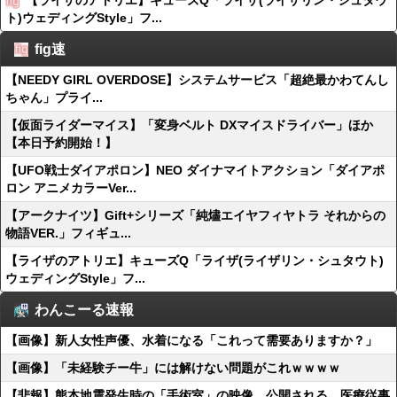
【ライザのアトリエ】キューズQ「ライザ(ライザリン・シュタウ
ト)ウェディングStyle」フ...
fig速
【NEEDY GIRL OVERDOSE】システムサービス「超絶最かわてんし
ちゃん」プライ...
【仮面ライダーマイス】「変身ベルト DXマイスドライバー」ほか
【本日予約開始！】
【UFO戦士ダイアポロン】NEO ダイナマイトアクション「ダイアポ
ロン アニメカラーVer...
【アークナイツ】Gift+シリーズ「純燼エイヤフィヤトラ それからの
物語VER.」フィギュ...
【ライザのアトリエ】キューズQ「ライザ(ライザリン・シュタウト)
ウェディングStyle」フ...
わんこーる速報
【画像】新人女性声優、水着になる「これって需要ありますか？」
【画像】「未経験チー牛」には解けない問題がこれｗｗｗｗ
【悲報】熊本地震発生時の「手術室」の映像、公開される。医療従事