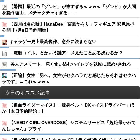
【驚愕】最近の「ゾンビ」が怖すぎるｗｗｗｗ「ゾンビ」が人間
を襲う理由、メチャクチャすぎる…...
【四月は君の嘘】HanaBee「宮園かをり」フィギュア 彩色原型
公開【7月6日予約開始】
キャラゲー史上最高傑作、意外に決まらない
「電脳コイル」とかいう謎アニメ見たことある奴おるか？
美人アスリート、深く食い込むハイレグを執拗に舐め●︎される
【正論】女性「男へ。女性がセクハラだと感じたらそれはセクハ
ラです」←これｗｗｗｗ
今日のオススメ記事
【仮面ライダーマイス】「変身ベルト DXマイスドライバー」ほ
か【本日予約開始！】
【NEEDY GIRL OVERDOSE】システムサービス「超絶最かわて
んしちゃん」プライ...