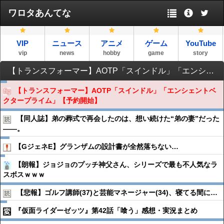
ワロタあんてな
VIP
ニュース
アニメ
ゲーム
YouTube
vip
news
hobby
game
story
【トランスフォーマー】AOTP「スインドル」「エンシェントベクタープライム」【予約開始】
【トランスフォーマー】AOTP「スインドル」「エンシェントベ
クタープライム」【予約開始】
【同人誌】弟の葬式で再会したのは、想い続けた“弟の妻”だった
――。
【GジェネE】グランザムの設計書が全然落ちない…
【朗報】ジョジョのプッチ神父さん、シリーズで最も不人気なラ
スボスｗｗｗ
【悲報】ゴルフ講師(37)と芸能マネージャー(34)、寝てる間に…
『仮面ライダーゼッツ』第42話「喰う」感想・実況まとめ