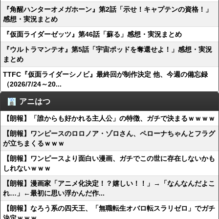
『角醒ハンターオメガホーン』第2話「示せ！キャプテンの資格！」
感想・実況まとめ
『仮面ライダーゼッツ』第46話「蘇る」感想・実況まとめ
『ウルトラマンテオ』第5話「宇宙ポッドを奪還せよ！」感想・実況
まとめ
TTFC『仮面ライダーシノビ』最終回が制作決定 他、今週の備忘録
（2026/7/24～20...
アニはつ
【朗報】「誰からも好かれる主人公」の特徴、ガチで決まるｗｗｗｗ
【朗報】ワンピースのロロノア・ゾロさん、ペローナちゃんとフラグ
が立ちまくるｗｗｗ
【朗報】ワンピースより面白い漫画、ガチでこの世に存在しないかも
しれないｗｗｗ
【朗報】漫画家「アニメ化決定！？嬉しい！！」→「なんなんだよこ
れ…」←最初に思い浮かんだ作...
【朗報】なろう系の四天王、「無職転生オバロ転スラリゼロ」でガチ
決定ｗｗｗ