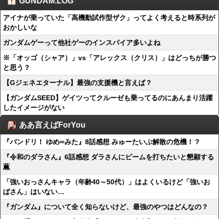
GUNDAM.LOG
アイナが乗っていた「高機動試作型ザク」ってよく考えると時系列が
おかしいな
ガンダムゲーって他社ゲーのインスパイア多いよね
※「オッゴ（シャア）」vs「アレックス（クリス）」はどっちが勝つ
と思う？
【Gジェネエターナル】最強の支援機と言えば？
【ガンダムSEED】ゲイツってクルーゼも乗ってるのにあんまり活躍
したイメージがない
ああ言えばForYou
『バンドリ！ ゆめ∞みた』8話感想 みゅーたいぷ解散の危機！？
『令和のダラさん』6話感想 ダラさんにビームを打ちたいと懇願する
薫
「強いおっさんキャラ（年齢40～50代）」はよくいるけど「強いお
ばさん」はいない…
『ガンダム』について全く知らないけど、最強のやつはどんなの？