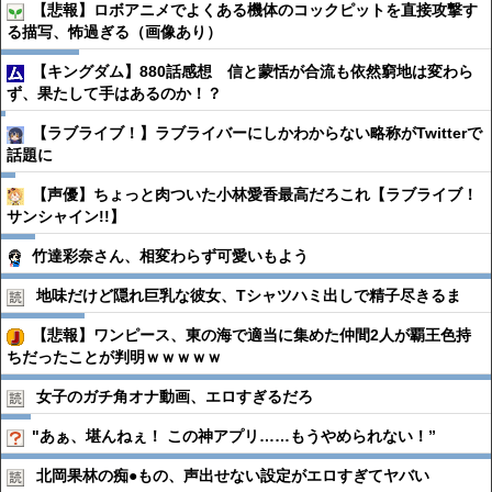
【悲報】ロボアニメでよくある機体のコックピットを直接攻撃す
る描写、怖過ぎる（画像あり）
【キングダム】880話感想 信と蒙恬が合流も依然窮地は変わら
ず、果たして手はあるのか！？
【ラブライブ！】ラブライバーにしかわからない略称がTwitterで
話題に
【声優】ちょっと肉ついた小林愛香最高だろこれ【ラブライブ！
サンシャイン!!】
竹達彩奈さん、相変わらず可愛いもよう
地味だけど隠れ巨乳な彼女、Tシャツハミ出しで精子尽きるま
【悲報】ワンピース、東の海で適当に集めた仲間2人が覇王色持
ちだったことが判明ｗｗｗｗｗ
女子のガチ角オナ動画、エロすぎるだろ
"あぁ、堪んねぇ！ この神アプリ……もうやめられない！”
北岡果林の痴●︎もの、声出せない設定がエロすぎてヤバい