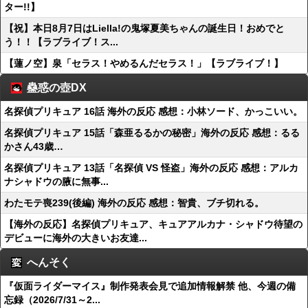
ター!!】
【祝】本日8月7日はLiella!の鬼塚夏美ちゃんの誕生日！おめでと
う！！【ラブライブ！ス...
【蓮ノ空】泉「セラス！やめるんだセラス！」【ラブライブ！】
蠱惑の壺DX
名探偵プリキュア 16話 海外の反応 感想：小林ソード、かっこいい。
名探偵プリキュア 15話「森亜るるかの秘密」海外の反応 感想：るる
かさん43歳…
名探偵プリキュア 13話「名探偵 VS 怪盗」海外の反応 感想：アルカ
ナシャドウの腋に無事...
わたモテ喪239(後編) 海外の反応 感想：智貴、ブチ切れる。
【海外の反応】名探偵プリキュア、キュアアルカナ・シャドウ待望の
デビューに海外の大きいお友達...
へんそく
『仮面ライダーマイス』制作発表会見で追加情報解禁 他、今週の備
忘録（2026/7/31～2...