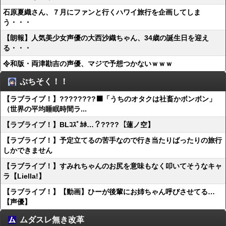
石原夏織さん、７月にファンと行くハワイ旅行を企画してしま
う・・・
【朗報】人気美少女声優の大西沙織ちゃん、34歳の誕生日を迎え
る・・・
令和版・両津勘吉の声優、マジで予想つかないｗｗｗ
ぷちそく！！
【ラブライブ！】????????‍⬛「うちのオタクは社畜かボンボン」
（世界の平均睡眠時間ラ...
【ラブライブ！】BLｺｽﾞｶﾎ…？????【蓮ノ空】
【ラブライブ！】予定立てるの苦手なので行き当たりばったりの旅行
しかできません
【ラブライブ！】すみれちゃんのお尻を意味もなく叩いてそうなキャ
ラ【Liella!】
【ラブライブ！】【動画】ひーが後輩にお姉ちゃん呼びさせてる…
【声優】
ムダスレ無き改革