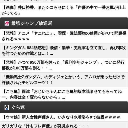
【画像】井口裕香、またシコらせにくる「声優の中で一番お尻が仕上
がってる」
最強ジャンプ放送局
【悲報】アニメ「ヤニねこ」、喫煙・違法薬物の使用がBPOで問題視
されるｗｗｗｗ
【キングダム 884話感想】飛信・楽華・羌瘣軍を立て直し、再び李牧
を討つための作戦とは…！...
【悲報】かつて650万部を誇った「週刊少年ジャンプ」、ついに発行
部数が100万部を割る・・...
「機動戦士Ζガンダム」のディジェとかいう、アムロが乗っただけで
評価されたモビルスーツ！！
【こち亀】両津「おじいちゃんにこち亀初版本読ませてもらってね
ー。内容は全く変わらないから」...
ぐら速
【ウマ娘】新人女性声優さん、いきなり水着姿をXで披露ｗｗｗｗ
ガリガリな「けもフレ声優」が発見される・・・