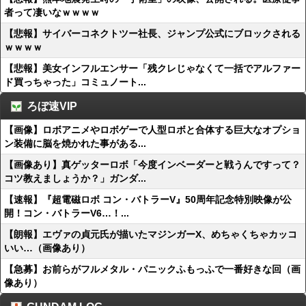
者って凄いなｗｗｗｗ
【悲報】サイバーコネクトツー社長、ジャンプ公式にブロックされる
ｗｗｗｗ
【悲報】美女インフルエンサー「残クレじゃなくて一括でアルファー
ド買っちゃった」コミュノート...
ろぼ速VIP
【画像】ロボアニメやロボゲーで人型ロボと合体する巨大なオプショ
ン装備に脳を焼かれた事がある...
【画像あり】真ゲッターロボ「今度インベーダーと戦うんですって？
コツ教えましょうか？」ガンダ...
【速報】『超電磁ロボ コン・バトラーV』50周年記念特別映像が公
開！コン・バトラーV6…！...
【朗報】エヴァの貞元氏が描いたマジンガーX、めちゃくちゃカッコ
いい…（画像あり）
【急募】お前らがフルメタル・パニックふもっふで一番好きな回（画
像あり）