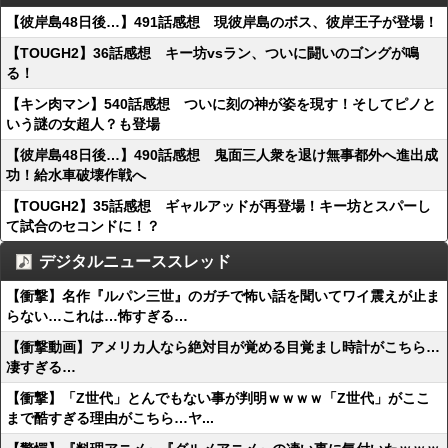
【彼岸島48日後…】491話感想 現彼岸島のボス、彼岸王子が登場！
【TOUGH2】36話感想 キー坊vsラン、ついに闘いのゴングが鳴
る！
【キン肉マン】540話感想 ついに刻の神が姿を現す！そしてピノと
いう謎の女超人？も登場
【彼岸島48日後…】490話感想 鬼面三人衆を退け無事都外へ進出成
功！給水車破壊作戦へ
【TOUGH2】35話感想 ギャルアッドが再登場！キー坊とスパーし
て試合のセコンドに！？
デジタルニューススレッド
【衝撃】名作『ルパン三世』のガチで怖い話を聞いてワイ震えが止ま
らない…これは…怖すぎる…
【衝撃動画】アメリカ人なら絶対目が覚める目覚まし時計がこちら…
凄すぎる…
【衝撃】「Z世代」とんでもない事が判明ｗｗｗｗ「Z世代」がここ
まで酷すぎる理由がこちら…ヤ...