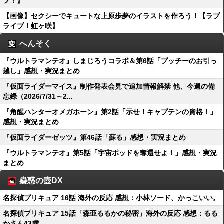
ブ！】
【画像】セクシーでキュートな上原歩夢のイラストを作ろう！【ラブ
ライブ！虹ヶ咲】
へんそく
『ウルトラマンテオ』しまじろうコラボ＆第6話「プッチーのお引っ
越し」感想・実況まとめ
『仮面ライダーマイス』制作発表会見で追加情報解禁 他、今週の備
忘録（2026/7/31～2...
『角醒ハンターオメガホーン』第2話「示せ！キャプテンの資格！」
感想・実況まとめ
『仮面ライダーゼッツ』第46話「蘇る」感想・実況まとめ
『ウルトラマンテオ』第5話「宇宙ポッドを奪還せよ！」感想・実況
まとめ
蠱惑の壺DX
名探偵プリキュア 16話 海外の反応 感想：小林ソード、かっこいい。
名探偵プリキュア 15話「森亜るるかの秘密」海外の反応 感想：るる
かさん43歳…