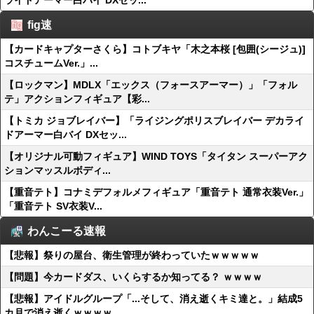
ライドアーマー白バイ DXセッ...
fig速
【カードキャプターさくら】コトブキヤ「木之本桜 [包囲(シージュ)]
コスチュームVer.」...
【ロックマン】MDLX「エックス（フォースアーマー）」「フォル
テ」アクションフィギュア【彩...
【トミカ ジョブレイバー】「ライジングポリスブレイバー デカライ
ドアーマー白バイ DXセッ...
【オリジナル可動フィギュア】WIND TOYS「タイタン スーパーアク
ションマッスルボディ...
【重音テト】コナミデフォルメフィギュア「重音テト 通常衣装Ver.」
「重音テト SV衣装V...
わんこーる速報
【悲報】祭りの屋台、衛生管理が終わっていたｗｗｗｗｗ
【問題】今カードダス、いくらするか知ってる？ ｗｗｗｗ
【悲報】アイドルグループ「...そして、消え逝くキミ達と。」結成5
カ月で消え逝くｗｗｗｗ