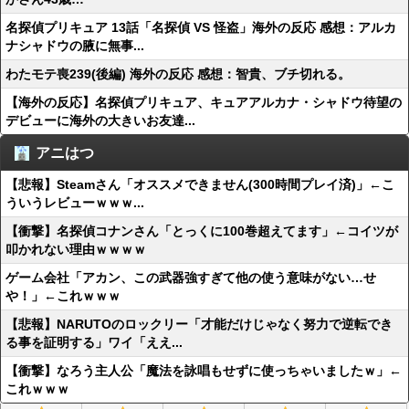
名探偵プリキュア 13話「名探偵 VS 怪盗」海外の反応 感想：アルカ
ナシャドウの腋に無事...
わたモテ喪239(後編) 海外の反応 感想：智貴、ブチ切れる。
【海外の反応】名探偵プリキュア、キュアアルカナ・シャドウ待望の
デビューに海外の大きいお友達...
アニはつ
【悲報】Steamさん「オススメできません(300時間プレイ済)」←こ
ういうレビューｗｗｗ...
【衝撃】名探偵コナンさん「とっくに100巻超えてます」←コイツが
叩かれない理由ｗｗｗｗ
ゲーム会社「アカン、この武器強すぎて他の使う意味がない…せ
や！」←これｗｗｗ
【悲報】NARUTOのロックリー「才能だけじゃなく努力で逆転でき
る事を証明する」ワイ「ええ...
【衝撃】なろう主人公「魔法を詠唱もせずに使っちゃいましたｗ」←
これｗｗｗ