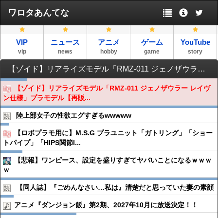
ワロタあんてな
VIP
ニュース
アニメ
ゲーム
YouTube
vip
news
hobby
game
story
【ゾイド】リアライズモデル「RMZ-011 ジェノザウラー レイヴン仕様」プラモデル【再販予約開始】
【ゾイド】リアライズモデル「RMZ-011 ジェノザウラー レイヴ
ン仕様」プラモデル【再販...
陸上部女子の性欲エグすぎるwwwww
【ロボプラモ用に】M.S.G プラユニット「ガトリング」「ショー
トパイプ」「HIPS関節I...
【悲報】ワンピース、設定を盛りすぎてヤバいことになるｗｗｗ
ｗ
【同人誌】『ごめんなさい…私は』清楚だと思っていた妻の素顔
アニメ『ダンジョン飯』第2期、2027年10月に放送決定！！