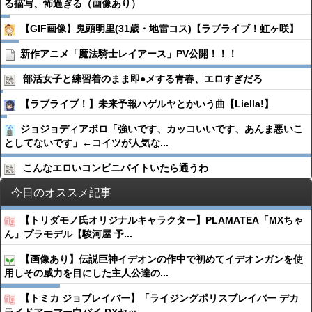
る描写、怖過ぎる（画像あり）
【GIF画像】鬼頭明里(31歳・地雷コス)【ラブライブ！虹ヶ咲】
新作アニメ「魔法騎士レイアース」PV公開！！！
部活女子と練習着のまま即●︎メする青春、エロすぎだろ
【ラブライブ！】未来予報ハゲルヤとかいう曲【Liella!】
ジョジョディアボロ「強いです、カッコいいです、あんま悪いこ
としてないです」←コイツが人気な...
こんなエロいコンビニバイトいたら通うわ
今日のオススメ記事
【トリダモノ氏オリジナルキャラクター】PLAMATEA「MXちゃ
ん」プラモデル【駿河屋 予...
【画像あり】伝説巨神イデオンの作中で初めてイデオンガンを使
用しその威力を目にした主人公達の...
【トミカ ジョブレイバー】「ライジングポリスブレイバー デカ