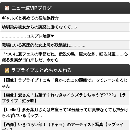
ニュー速VIPブログ
ギャルズと初めての宿泊旅行☆
幼馴染み彼女からの誘惑に勝てなくて…♪
………………コスプレ治療❤
職場にいる高圧的な女上司が残業後に………。
「ついに夏フェスの季節だね。伝説の島、巨大な氷、眠る財宝……心
躍る要素が目白押しだ。今から...
ラブライブまとめちゃんねる
【画像】ラブライブ！にも「良かったこの距離で」ってシーンあるじ
ゃん
【画像】愛さん「お菓子くれなきゃイタズラしちゃうぞ????」【ラ
ブライブ！虹ヶ咲】
【Liella!】多分葉月さんは席座って10分経って店員来なくても声かけ
られずにいる【ラブ...
【画像】いきづらい部！（キャラ）のアーティスト写真【ラブライ