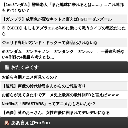
【1stガンダム】難民老人「また地球に来れるとは……」←これ連邦
もヤバくない？
【ガンプラ】成型色が変なキットと言えばHGローゼンズール
※【SEED】もしもアズラエルがMSに乗って戦うタイプの悪役だった
ら
ジェリド専用バウンド・ドックって商品化されないな
※ガンダム ガンキャノン ガンタンク ガン○○○ ←一番違和感な
いV作戦の4機目を考えた奴...
おたくみくす
お前ら今期アニメ何見てるの？
【速報】声優の鈴代紗弓さんからのご報告有り
お前らが見てきた中でアニメ史上最高の最終回EDと言えばｗｗｗ
Netflixの「BEASTARS」ってアニメおもろいんか？
【画像】謎のおっさん、女性声優に囲まれてデレデレになる
ああ言えばForYou