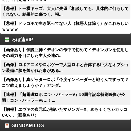
【悲報】トー横キッズ、大人に失望「相談しても、具体的に何もして
くれない。結果的に傷つく。福...
【悲報】ドラゴボで生き返ってない人（極悪人は除く）がこれらしい
ｗｗｗｗ
ろぼ速VIP
【画像あり】伝説巨神イデオンの作中で初めてイデオンガンを使用し
その威力を目にした主人公達の...
【画像】ロボアニメやロボゲーで人型ロボと合体する巨大なオプショ
ン装備に脳を焼かれた事がある...
【画像あり】真ゲッターロボ「今度インベーダーと戦うんですって？
コツ教えましょうか？」ガンダ...
【速報】『超電磁ロボ コン・バトラーV』50周年記念特別映像が公
開！コン・バトラーV6…！...
【朗報】エヴァの貞元氏が描いたマジンガーX、めちゃくちゃカッコ
いい…（画像あり）
GUNDAM.LOG