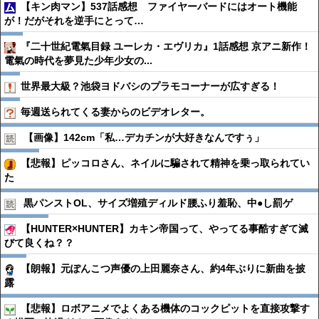
【キン肉マン】537話感想 ファイヤーバードにはオート機能
が！だがそれを逆手にとって…
『二十世紀電氣目録 ユーレカ・エヴリカ』1話感想 京アニ新作！
電氣の時代を夢見た少年少女の...
世界最大級？池袋ヨドバシのプラモコーナーが広すぎる！
毎週送られてくる妻からのビデオレター。
【画像】142cm「私…デカチンが大好きなんですぅ」
【悲報】ピッコロさん、ネイルに騙されて精神を乗っ取られてい
た
黒パンストOL、サイズ増殖ディルド腰ふり羞恥、中●︎し罰ゲ
【HUNTER×HUNTER】カキン帝国って、やってる事酷すぎて滅
びて良くね？？
【朗報】元ぽんこつ声優の上田麗奈さん、約4年ぶりに新曲を披
露
【悲報】ロボアニメでよくある機体のコックピットを直接攻撃す