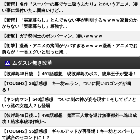
【驚愕】名作『スーパーの裏でヤニ吸うふたり』とかいうアニメ、凄
い事に気付いた…面白いけど…
【驚愕】「実家暮らし」とんでもない事が判明するｗｗｗｗ家賃のか
からない「実家暮らし」最強す...
【衝撃】ガチ勢同士のボンバーマン、凄いｗｗｗｗ
【衝撃】漫画・アニメの拷問がヤバすぎるｗｗｗｗ漫画・アニメでお
前らが「一番エグいと思った拷...
ムダスレ無き改革
【彼岸島48日後…】491話感想 現彼岸島のボス、彼岸王子が登場！
【TOUGH2】36話感想 キー坊vsラン、ついに闘いのゴングが鳴
る！
【キン肉マン】540話感想 ついに刻の神が姿を現す！そしてピノと
いう謎の女超人？も登場
【彼岸島48日後…】490話感想 鬼面三人衆を退け無事都外へ進出成
功！給水車破壊作戦へ
【TOUGH2】35話感想 ギャルアッドが再登場！キー坊とスパーし
て試合のセコンドに！？