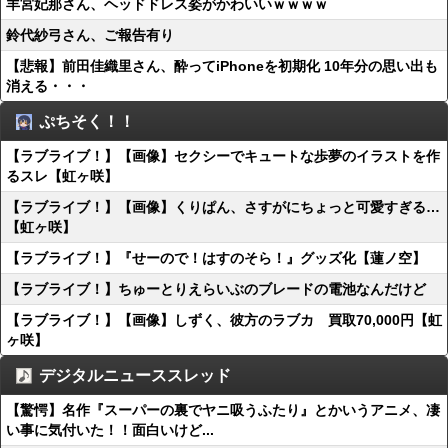
羊宮妃那さん、ヘッドドレス姿がかわいいｗｗｗｗ
鈴代紗弓さん、ご報告有り
【悲報】前田佳織里さん、酔ってiPhoneを初期化 10年分の思い出も
消える・・・
ぷちそく！！
【ラブライブ！】【画像】セクシーでキュートな歩夢のイラストを作
るスレ【虹ヶ咲】
【ラブライブ！】【画像】くりぱん、さすがにちょっと可愛すぎる…
【虹ヶ咲】
【ラブライブ！】『せーので！はすのそら！』グッズ化【蓮ノ空】
【ラブライブ！】ちゅーとりえらいぶのブレードの電池なんだけど
【ラブライブ！】【画像】しずく、彼方のラブカ 買取70,000円【虹
ヶ咲】
デジタルニューススレッド
【驚愕】名作『スーパーの裏でヤニ吸うふたり』とかいうアニメ、凄
い事に気付いた！！面白いけど...