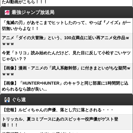
たAI動画がこちら！！！
最強ジャンプ放送局
「鬼滅の刃」があそこまでヒットしたのって、やっぱ『ノイズ』が一
切無いからよな！！
アニメ「ダイの大冒険」という、100点満点に近い再アニメ化作品ｗ
ｗｗｗ
今更「トリコ」読み始めたんだけど、見た目に反して小松すごいヤツ
じゃない？？
【画像】漫画・アニメの「武人系敵幹部」に付きまといがちな疑問ｗ
ｗｗｗ
【画像】「HUNTER×HUNTER」のキャラと同じ部屋に1時間閉じ込
められるなら誰が良い...
ぐら速
【悲報】ルビィちゃんの声優、落とし穴に落とされる・・・
トリッカル、夏コミブースにあのスピッキー役声優がゲスト登
場！！！