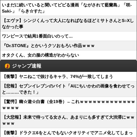
いまだに続いていると聞いてビビる漫画「ながされて藍蘭島」「咲-
Saki-」「らき☆すた」
【エヴァ】シンジくんって大人になればなるほどミサトさんとS○Xし
なかった事
ワンピースで結局1番面白いのって…
『Dr.STONE』とかいうクソおもろい作品ｗｗｗ
オタクくん、女の服の構造がわからない
ジャンプ速報
【衝撃】ヤニねこで抜けるキャラ、74%が一致してしまう
【悲報】セブンイレブンのバイト「AIにちいかわの画像を食わせてっ
と………できた！」
【驚愕】幽☆遊☆白書（全19巻）←これｗｗｗｗｗｗｗｗｗｗｗｗｗ
ｗｗｗｗ
【大悲報】未来で待ってる女さん、あまりにも多すぎて大渋滞にｗｗ
ｗｗｗ
【衝撃】ドラクエ6をとんでもないクオリティでアニメ化してしまっ