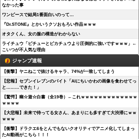
なかった事
ワンピースで結局1番面白いのって…
『Dr.STONE』とかいうクソおもろい作品ｗｗｗ
オタクくん、女の服の構造がわからない
ライチュウ「ピチューとピカチュウより圧倒的に強いですｗｗｗ」←
こいつが不人気な理由
ジャンプ速報
【衝撃】ヤニねこで抜けるキャラ、74%が一致してしまう
【悲報】セブンイレブンのバイト「AIにちいかわの画像を食わせてっ
と………できた！」
【驚愕】幽☆遊☆白書（全19巻）←これｗｗｗｗｗｗｗｗｗｗｗｗｗ
ｗｗｗｗ
【大悲報】未来で待ってる女さん、あまりにも多すぎて大渋滞にｗｗ
ｗｗｗ
【衝撃】ドラクエ6をとんでもないクオリティでアニメ化してしまっ
たAI動画がこちら！！！