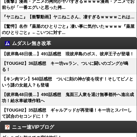
【衝撃】漫画・アニメの拷問がヤバすぎるｗｗｗｗ漫画・アニメでお
前らが「一番エグいと思った拷...
『ヤニねこ』【衝撃動画】ヤニねこさん、凄すぎるｗｗｗｗこれは…
【驚愕】名作『薬屋のひとりごと』凄い事に気付いたｗｗｗｗ『薬屋
のひとりごと』←こいつに対す...
ムダスレ無き改革
【彼岸島48日後…】491話感想 現彼岸島のボス、彼岸王子が登場！
【TOUGH2】36話感想 キー坊vsラン、ついに闘いのゴングが鳴
る！
【キン肉マン】540話感想 ついに刻の神が姿を現す！そしてピノと
いう謎の女超人？も登場
【彼岸島48日後…】490話感想 鬼面三人衆を退け無事都外へ進出成
功！給水車破壊作戦へ
【TOUGH2】35話感想 ギャルアッドが再登場！キー坊とスパーし
て試合のセコンドに！？
ニュー速VIPブログ