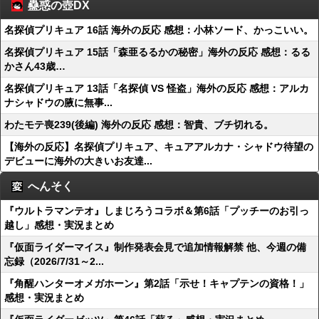
蠱惑の壺DX
名探偵プリキュア 16話 海外の反応 感想：小林ソード、かっこいい。
名探偵プリキュア 15話「森亜るるかの秘密」海外の反応 感想：るる
かさん43歳…
名探偵プリキュア 13話「名探偵 VS 怪盗」海外の反応 感想：アルカ
ナシャドウの腋に無事...
わたモテ喪239(後編) 海外の反応 感想：智貴、ブチ切れる。
【海外の反応】名探偵プリキュア、キュアアルカナ・シャドウ待望の
デビューに海外の大きいお友達...
へんそく
『ウルトラマンテオ』しまじろうコラボ＆第6話「プッチーのお引っ
越し」感想・実況まとめ
『仮面ライダーマイス』制作発表会見で追加情報解禁 他、今週の備
忘録（2026/7/31～2...
『角醒ハンターオメガホーン』第2話「示せ！キャプテンの資格！」
感想・実況まとめ