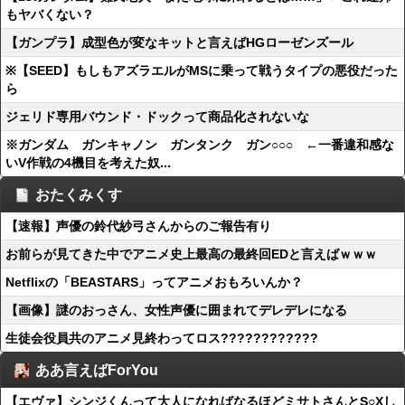
もヤバくない？
【ガンプラ】成型色が変なキットと言えばHGローゼンズール
※【SEED】もしもアズラエルがMSに乗って戦うタイプの悪役だった
ら
ジェリド専用バウンド・ドックって商品化されないな
※ガンダム ガンキャノン ガンタンク ガン○○○ ←一番違和感な
いV作戦の4機目を考えた奴...
おたくみくす
【速報】声優の鈴代紗弓さんからのご報告有り
お前らが見てきた中でアニメ史上最高の最終回EDと言えばｗｗｗ
Netflixの「BEASTARS」ってアニメおもろいんか？
【画像】謎のおっさん、女性声優に囲まれてデレデレになる
生徒会役員共のアニメ見終わってロス????????????
ああ言えばForYou
【エヴァ】シンジくんって大人になればなるほどミサトさんとS○Xし