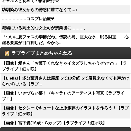
ギャルズと初めての宿泊旅行☆
幼馴染み彼女からの誘惑に勝てなくて…♪
………………コスプレ治療❤
職場にいる高圧的な女上司が残業後に………。
「ついに夏フェスの季節だね。伝説の島、巨大な氷、眠る財宝……心
躍る要素が目白押しだ。今から...
ラブライブまとめちゃんねる
【画像】愛さん「お菓子くれなきゃイタズラしちゃうぞ????」【ラ
ブライブ！虹ヶ咲】
【Liella!】多分葉月さんは席座って10分経って店員来なくても声かけ
られずにいる【ラブ...
【画像】いきづらい部！（キャラ）のアーティスト写真【ラブライ
ブ！】
【画像】セクシーでキュートな上原歩夢のイラストを作ろう！【ラブ
ライブ！虹ヶ咲】
【画像】宮下愛(16歳・Gカップ)【ラブライブ！虹ヶ咲】