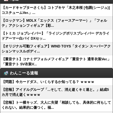
【カードキャプターさくら】コトブキヤ「木之本桜 [包囲(シージュ)]
コスチュームVer.」...
【ロックマン】MDLX「エックス（フォースアーマー）」「フォル
テ」アクションフィギュア【彩...
【トミカ ジョブレイバー】「ライジングポリスブレイバー デカライ
ドアーマー白バイ DXセッ...
【オリジナル可動フィギュア】WIND TOYS「タイタン スーパーアク
ションマッスルボディ...
【重音テト】コナミデフォルメフィギュア「重音テト 通常衣装Ver.」
「重音テト SV衣装V...
わんこーる速報
【問題】今カードダス、いくらするか知ってる？ ｗｗｗｗ
【悲報】アイドルグループ「...そして、消え逝くキミ達と。」結成5
カ月で消え逝くｗｗｗｗ
【悲報】トー横キッズ、大人に失望「相談しても、具体的に何もして
くれない。結果的に傷つく。福...