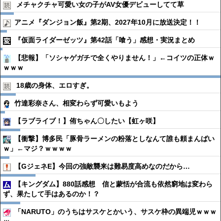
メチャクチャ可愛い女の子がAV女優デビューしてて草
アニメ『ダンジョン飯』第2期、2027年10月に放送決定！！
『仮面ライダーゼッツ』第42話「喰う」感想・実況まとめ
【悲報】「ソシャゲガチで全くやりません！」←コイツの正体ｗ
ｗｗｗ
18歳の身体、エロすぎ。
竹達彩奈さん、相変わらず可愛いもよう
【ラブライブ！】侑ちゃん〇したい【虹ヶ咲】
【衝撃】博多民「豚骨ラーメンの粉落としなんて誰も頼まんばい
ｗ」←マジ？ｗｗｗｗ
【GジェネE】今回の強敵襲来は難易度高めなのだから…
【キングダム】880話感想 信と蒙恬が合流も依然窮地は変わら
ず、果たして手はあるのか！？
「NARUTO」のうちはサスケとかいう、サスケ枠の異端児ｗｗｗ