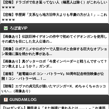
【悲報】ドラゴボで生き返ってない人（極悪人は除く）がこれらしい
ｗｗｗｗ
【悲報】学歴厨「文系なら地方旧帝大よりも早慶の方が上！」←これ
ｗｗｗｗ
ろぼ速VIP
【画像あり】伝説巨神イデオンの作中で初めてイデオンガンを使用し
その威力を目にした主人公達の...
【画像】ロボアニメやロボゲーで人型ロボと合体する巨大なオプショ
ン装備に脳を焼かれた事がある...
【画像あり】真ゲッターロボ「今度インベーダーと戦うんですって？
コツ教えましょうか？」ガンダ...
【速報】『超電磁ロボ コン・バトラーV』50周年記念特別映像が公
開！コン・バトラーV6…！...
【朗報】エヴァの貞元氏が描いたマジンガーX、めちゃくちゃカッコ
いい…（画像あり）
GUNDAM.LOG
【1stガンダム】難民老人「また地球に来れるとは……」←これ連邦