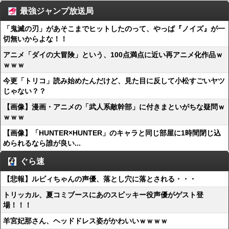
最強ジャンプ放送局
「鬼滅の刃」があそこまでヒットしたのって、やっぱ『ノイズ』が一
切無いからよな！！
アニメ「ダイの大冒険」という、100点満点に近い再アニメ化作品ｗ
ｗｗｗ
今更「トリコ」読み始めたんだけど、見た目に反して小松すごいヤツ
じゃない？？
【画像】漫画・アニメの「武人系敵幹部」に付きまといがちな疑問ｗ
ｗｗｗ
【画像】「HUNTER×HUNTER」のキャラと同じ部屋に1時間閉じ込
められるなら誰が良い...
ぐら速
【悲報】ルビィちゃんの声優、落とし穴に落とされる・・・
トリッカル、夏コミブースにあのスピッキー役声優がゲスト登
場！！！
羊宮妃那さん、ヘッドドレス姿がかわいいｗｗｗｗ