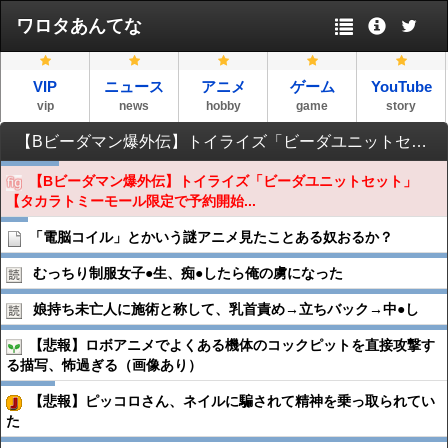
ワロタあんてな
VIP
ニュース
アニメ
ゲーム
YouTube
vip
news
hobby
game
story
【Bビーダマン爆外伝】トイライズ「ビーダユニットセット」【タカラトミーモール限定で予約開始】
【Bビーダマン爆外伝】トイライズ「ビーダユニットセット」
【タカラトミーモール限定で予約開始...
「電脳コイル」とかいう謎アニメ見たことある奴おるか？
むっちり制服女子●︎生、痴●︎したら俺の虜になった
娘持ち未亡人に施術と称して、乳首責め→立ちバック→中●︎し
【悲報】ロボアニメでよくある機体のコックピットを直接攻撃す
る描写、怖過ぎる（画像あり）
【悲報】ピッコロさん、ネイルに騙されて精神を乗っ取られてい
た