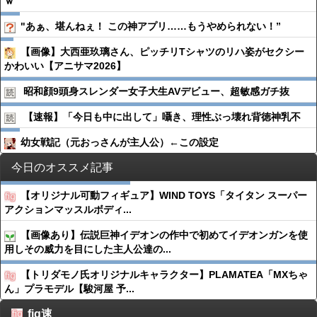
ｗ
"あぁ、堪んねぇ！ この神アプリ……もうやめられない！”
【画像】大西亜玖璃さん、ピッチリTシャツのリハ姿がセクシー
かわいい【アニサマ2026】
昭和顔9頭身スレンダー女子大生AVデビュー、超敏感ガチ抜
【速報】「今日も中に出して」囁き、理性ぶっ壊れ背徳神乳不
幼女戦記（元おっさんが主人公）←この設定
今日のオススメ記事
【オリジナル可動フィギュア】WIND TOYS「タイタン スーパー
アクションマッスルボディ...
【画像あり】伝説巨神イデオンの作中で初めてイデオンガンを使
用しその威力を目にした主人公達の...
【トリダモノ氏オリジナルキャラクター】PLAMATEA「MXちゃ
ん」プラモデル【駿河屋 予...
fig速