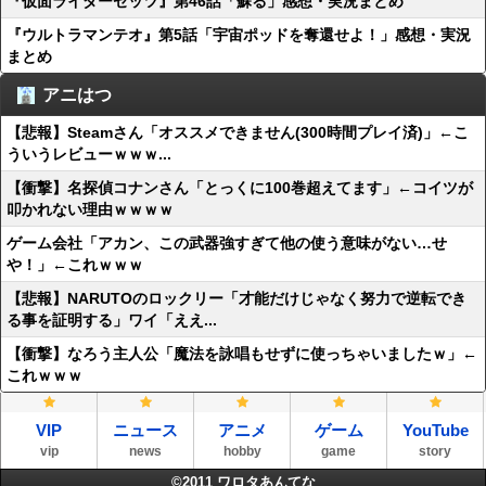
『仮面ライダーゼッツ』第46話「蘇る」感想・実況まとめ
『ウルトラマンテオ』第5話「宇宙ポッドを奪還せよ！」感想・実況
まとめ
アニはつ
【悲報】Steamさん「オススメできません(300時間プレイ済)」←こ
ういうレビューｗｗｗ...
【衝撃】名探偵コナンさん「とっくに100巻超えてます」←コイツが
叩かれない理由ｗｗｗｗ
ゲーム会社「アカン、この武器強すぎて他の使う意味がない…せ
や！」←これｗｗｗ
【悲報】NARUTOのロックリー「才能だけじゃなく努力で逆転でき
る事を証明する」ワイ「ええ...
【衝撃】なろう主人公「魔法を詠唱もせずに使っちゃいましたｗ」←
これｗｗｗ
VIP
ニュース
アニメ
ゲーム
YouTube
vip
news
hobby
game
story
©2011
ワロタあんてな