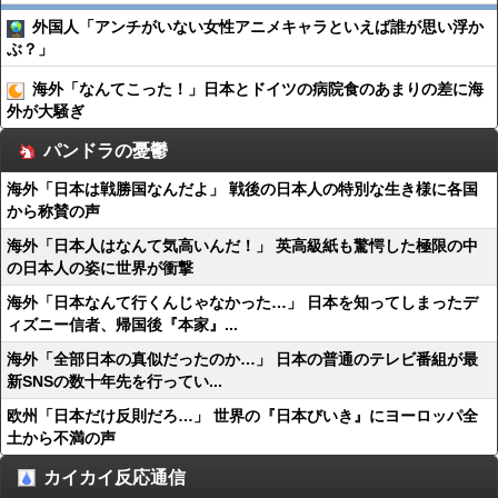
外国人「アンチがいない女性アニメキャラといえば誰が思い浮か
ぶ？」
海外「なんてこった！」日本とドイツの病院食のあまりの差に海
外が大騒ぎ
パンドラの憂鬱
海外「日本は戦勝国なんだよ」 戦後の日本人の特別な生き様に各国
から称賛の声
海外「日本人はなんて気高いんだ！」 英高級紙も驚愕した極限の中
の日本人の姿に世界が衝撃
海外「日本なんて行くんじゃなかった…」 日本を知ってしまったデ
ィズニー信者、帰国後『本家』...
海外「全部日本の真似だったのか…」 日本の普通のテレビ番組が最
新SNSの数十年先を行ってい...
欧州「日本だけ反則だろ…」 世界の『日本びいき』にヨーロッパ全
土から不満の声
カイカイ反応通信