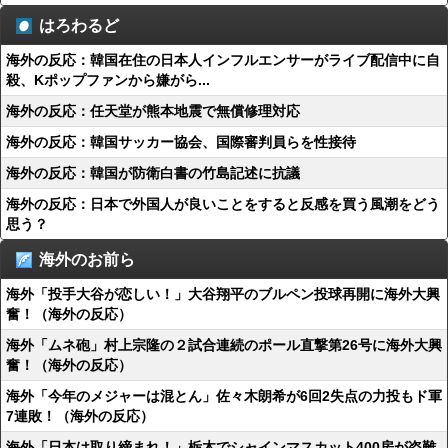
はろわるど
海外の反応：韓国在住の日本人インフルエンサーがライブ配信中に自
殺、Kポップファンから嫌がら...
海外の反応：任天堂が熊本地震で無償修理対応
海外の反応：韓国サッカー協会、国際審判員らを性接待
海外の反応：韓国が防衛白書の竹島記述に抗議
海外の反応：日本で外国人が良いことをすると反感を買う風潮をどう
思う？
海外のお前ら
海外「投手大谷が恋しい！」大谷翔平のブルペン投球再開に海外大興
奮！（海外の反応）
海外「ムネ砲」村上宗隆の２試合連続のポール直撃第26号に海外大興
奮！（海外の反応）
海外「今年のメジャーは混とん」佐々木朗希が6回2失点の力投もド軍
7連敗！（海外の反応）
海外「日本は取り締まれ！」栃木でシャインマスカット400房が盗難