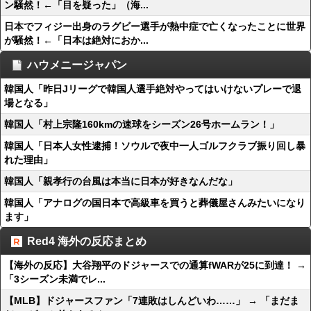
ン騒然！←「目を疑った」（海...
日本でフィジー出身のラグビー選手が熱中症で亡くなったことに世界
が騒然！←「日本は絶対におか...
ハウメニージャパン
韓国人「昨日Jリーグで韓国人選手絶対やってはいけないプレーで退
場となる」
韓国人「村上宗隆160kmの速球をシーズン26号ホームラン！」
韓国人「日本人女性逮捕！ソウルで夜中一人ゴルフクラブ振り回し暴
れた理由」
韓国人「親孝行の台風は本当に日本が好きなんだな」
韓国人「アナログの国日本で高級車を買うと葬儀屋さんみたいになり
ます」
Red4 海外の反応まとめ
【海外の反応】大谷翔平のドジャースでの通算fWARが25に到達！ →
「3シーズン未満でレ...
【MLB】ドジャースファン「7連敗はしんどいわ……」 → 「まだま