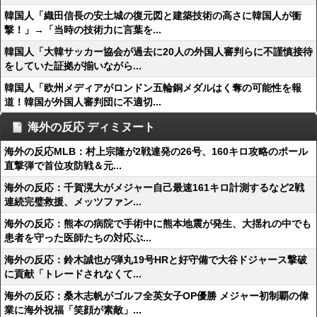
韓国人「織田信長の安土城の復元図と建築技術の高さに韓国人が衝
撃！」→「当時の技術力に言葉を...
韓国人「大韓サッカー協会が過去に20人の外国人審判らに不謹慎接待
をしていた証拠が揃いながら...
韓国人「欧州メディアがロンドン五輪銅メダルはく奪の可能性を報
道！韓国が外国人審判団に不適切...
海外の反応 ディミヌート
海外の反応MLB：村上宗隆が2戦連発の26号、160キロ攻略のポール
直撃弾で首位攻防戦＆元...
海外の反応：千賀滉大がメジャー自己最速161キロ計測するなど2戦
連続完璧救援、メッツファン...
海外の反応：熊本の病院で手術中に熊本地震が発生、大揺れの中でも
患者を守った医師たちの対応ぶ...
海外の反応：鈴木誠也が弾丸19号HRと好守備で大谷ドジャース撃破
に貢献「トレードされなくて...
海外の反応：桑木志帆がゴルフ全英女子OP優勝 メジャー初制覇の偉
業に海外祝福「笑顔が素敵」...