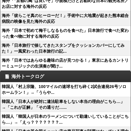
海外「”京都の鳥”は良いぞ」小規模だけどお勧めな日本の観光名所／
お店に対する海外の反応
海外「彼らこそ真のヒーローだ！」手術中に大地震が起きた熊本総合
病院の映像を見た海外の反応
海外「日本で初めて梅干しなるものを食べた」日本旅行で食べた変わ
った食べ物に対する海外の反応
海外「日本旅行で捺してきたスタンプをクッションカバーにしてみ
た！」一風変わった日本旅行の記...
海外「日本ではあらゆる趣味の店が見つかる！」東京にあるカントリ
ーミュージックの生演奏が聞け...
海外トークログ
韓国人「村上宗隆、100マイルの速球を打ち砕く2試合連発26号ソロ
ホームラン！」→「うらや...
韓国人「日本人が絶対に違法駐車をしない本当の理由がこちら…」
→「これが正解」「その通りだ…...
韓国人「韓国人が日本のラーメンについて勘違いしていることがこち
ら…」→「えっ？？？？？？？...