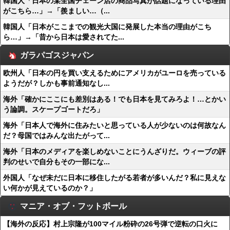
韓国人「日本の某全国チェーン店の商品写真が話題になっている理由
がこちら…」→「羨ましい…（...
韓国人「日本がここまでの観光大国に発展した本当の理由がこち
ら…」→「昔から日本は愛されてた...
ガラパゴスジャパン
欧州人「日本の円を買い支えるためにアメリカがユーロを売っている
ようだが？しかも事前通知なし...
海外「確かにここにも差別はある！でも日本を見てみろよ！…とかい
う論調。スケープゴートだろ」
海外「日本人で海外に住みたいと思っている人が少ないのは何故なん
だ？母国ではみんな出たがって...
海外「日本のメディアを楽しめないことにうんざりだ。ウィーブの評
判のせいで自分もその一部にな...
外国人「なぜ未だに日本に移住したがる若者が多いんだ？私に見えな
い何かが見えているのか？」
マニア・オブ・フットボール
【海外の反応】村上宗隆が100マイル粉砕の26号弾で逆転の口火に