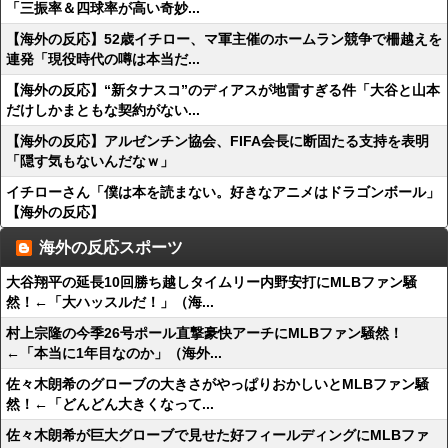
「三振率＆四球率が高い奇妙...
【海外の反応】52歳イチロー、マ軍主催のホームラン競争で柵越えを
連発「現役時代の噂は本当だ...
【海外の反応】“新タナスコ”のディアスが地雷すぎる件「大谷と山本
だけしかまともな契約がない...
【海外の反応】アルゼンチン協会、FIFA会長に断固たる支持を表明
「隠す気もないんだなｗ」
イチローさん「僕は本を読まない。好きなアニメはドラゴンボール」
【海外の反応】
海外の反応スポーツ
大谷翔平の延長10回勝ち越しタイムリー内野安打にMLBファン騒
然！←「大ハッスルだ！」（海...
村上宗隆の今季26号ポール直撃豪快アーチにMLBファン騒然！
←「本当に1年目なのか」（海外...
佐々木朗希のグローブの大きさがやっぱりおかしいとMLBファン騒
然！←「どんどん大きくなって...
佐々木朗希が巨大グローブで見せた好フィールディングにMLBファ