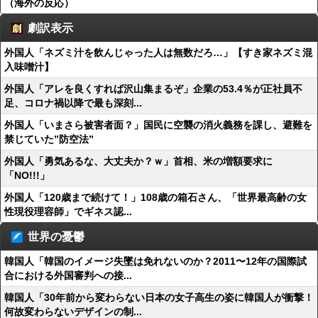
（海外の反応）
劇訳表示
外国人「ネズミ汁を飲んじゃった人は無数だろ…」【すき家ネズミ混
入味噌汁】
外国人「アレを良くすれば沢山集まるぞ」企業の53.4％が正社員不
足、コロナ禍以降で最も深刻...
外国人「いまさら被害者面？」国民に空襲の消火義務を課し、避難を
禁じていた”防空法”
外国人「勇気あるな、大丈夫か？ｗ」首相、米の増額要求に
「NO!!!」
外国人「120歳まで続けて！」108歳の箱石さん、「世界最高齢の女
性現役理容師」でギネス認...
世界の憂鬱
韓国人「韓国のイメージ失墜は免れないのか？2011〜12年の国際試
合における外国審判への接...
韓国人「30年前から変わらない日本の女子高生の姿に韓国人が衝撃！
何故変わらないデザインの制...