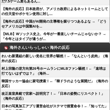
だ7.5ゲーム差もあるん...
【海外の反応】日本政府が、アメリカ政府によるネットミームとして
の任天堂やポケモン使用に対し...
【海外の反応】中国がAI開発の主導権を握りつつあるよな → 「どう
せアメリカは中国製AIを...
【MLB】Wソックス史上、今年が一番楽しいチームじゃないか？ →
「今年とはタイプが違うが...
海外さんいらっしゃい 海外の反応
れいわ新選組の新しい党名に世界が騒然！←「なんという皮肉」（海
外の反応）
村上宗隆の逆方向第26号ホームランにMLBファン騒然！←「速球は
打てないはずでは？」（海外...
韓国サッカー協会に家宅捜索！←「韓ドラのような展開だ」（海外の
反応）
改正皇室典範で宮家へ説明完了！←「日本の姿勢にリスペクト！」
（海外の反応）
日本の写真加工アプリ運営会社がステマで措置命令！←「知ってた」