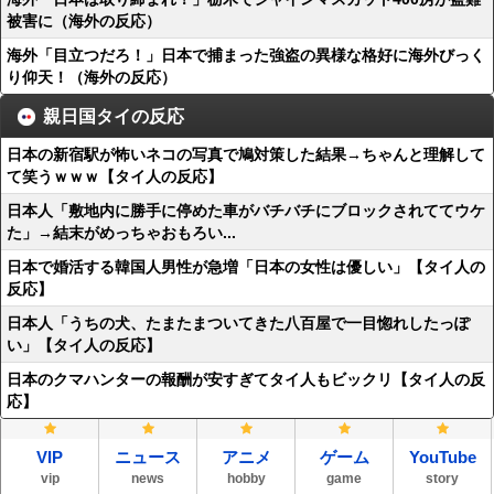
被害に（海外の反応）
海外「目立つだろ！」日本で捕まった強盗の異様な格好に海外びっく
り仰天！（海外の反応）
親日国タイの反応
日本の新宿駅が怖いネコの写真で鳩対策した結果→ちゃんと理解して
て笑うｗｗｗ【タイ人の反応】
日本人「敷地内に勝手に停めた車がバチバチにブロックされててウケ
た」→結末がめっちゃおもろい...
日本で婚活する韓国人男性が急増「日本の女性は優しい」【タイ人の
反応】
日本人「うちの犬、たまたまついてきた八百屋で一目惚れしたっぽ
い」【タイ人の反応】
日本のクマハンターの報酬が安すぎてタイ人もビックリ【タイ人の反
応】
VIP
ニュース
アニメ
ゲーム
YouTube
vip
news
hobby
game
story