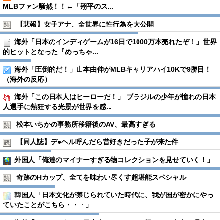
MLBファン騒然！！←「翔平のス...
【悲報】女子アナ、全世界に性行為を大公開
海外「日本のインディゲームが16日で1000万本売れたぞ！」世界
的ヒットとなった『めっちゃ...
海外「圧倒的だ！」山本由伸がMLBキャリアハイ10Kで9勝目！
（海外の反応）
海外「この日本人はヒーローだ！」 ブラジルの少年が憧れの日本
人選手に熱狂する光景が世界を感...
松本いちかの事務所移籍後のAV、最高すぎる
【同人誌】デ●︎ヘル呼んだら昔好きだった子が来た件
外国人「俺達のマイナーすぎる物コレクションを見せていく！」
奇跡のHカップ、全てを味わい尽くす超堪能スペシャル
韓国人「日本文化が禁じられていた時代に、我が国が密かにやっ
ていたことがこちら・・・」