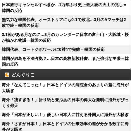
日本旅行キャンセルすべきか…1万年ぶり史上最大級の火山の兆し＝
韓国の反応
無気力な韓国代表、オーストリアにも0-1で敗北…3月のAマッチは2
敗で終＝韓国の反応
3.1節がある月なのに…3月のカレンダーに日本の富士山・大阪城・桜
が描かれ物議＝韓国の反応
韓国代表、コートジボワールに0対4で完敗＝韓国の反応
韓国が独島を不法占拠？…日本の高校新教科書、また強引な主張＝韓
国の反応
どんぐりこ
海外「なんてこった！」日本とドイツの病院食のあまりの差に海外が
大騒ぎ
海外「凄すぎる！」折り紙と並ぶあの日本の偉大な発明に海外がびっ
くり仰天
海外「日本が正しい！」優しい日本人に甘える外国人に海外が大騒ぎ
海外「さすが日本！」日本とドイツの仕事効率の差が分かる数字に海
外が大騒ぎ