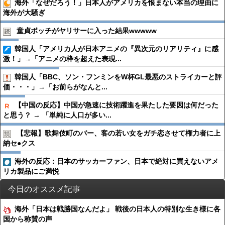
海外「なぜだろう！」日本人がアメリカを恨まない本当の理由に
海外が大騒ぎ
童貞ボッチがヤリサーに入った結果wwwww
韓国人「アメリカ人が日本アニメの『異次元のリアリティ』に感
激！」→「アニメの枠を超えた表現...
韓国人「BBC、ソン・フンミンをW杯GL最悪のストライカーと評
価・・・」→「お前らがなんと...
【中国の反応】中国が急速に技術躍進を果たした要因は何だった
と思う？ → 「単純に人口が多い...
【悲報】歌舞伎町のバー、客の若い女をガチ恋させて権力者に上
納セ●︎クス
海外の反応：日本のサッカーファン、日本で絶対に買えないアメ
リカ製品にご満悦
今日のオススメ記事
海外「日本は戦勝国なんだよ」 戦後の日本人の特別な生き様に各
国から称賛の声