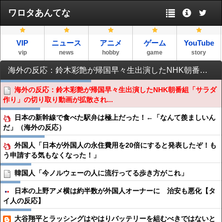
ワロタあんてな
VIP
ニュース
アニメ
ゲーム
YouTube
vip
news
hobby
game
story
海外の反応：鈴木彩艶が帰国早々生出演したNHK朝番組「サラダ作り」の切り取り動画が拡散され海外サッカーファン仰天
海外の反応：鈴木彩艶が帰国早々生出演したNHK朝番組「サラダ
作り」の切り取り動画が拡散され...
日本の新幹線で食べた駅弁は極上だった！←「なんて羨ましいん
だ」（海外の反応）
外国人「日本が外国人の永住費用を20倍にすると発表したぞ！も
う申請する気もなくなった！」
韓国人「今ノルウェーの人に流行ってる歩き方がこれ」
日本の上野アメ横は約半数が外国人オーナーに 治安も悪化【タ
イ人の反応】
大谷翔平とラッシングはやはりバッテリーを組むべきではないと