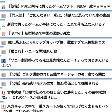
【朗報】PS2と同時に買ったゲームソフト、9割が一致ｗｗｗｗｗ
【同人誌】『ごめんなさい…私は』清楚だと思っていた妻の素顔
新品で買ったゲームが半額になった←これで落ち込む人いる？
【ヤバイ】新型肺炎で中国の医師が死亡
癒し系ふわとろHカップおっパブ嬢、過激オプで人気殺到コス
【艦これ】バニーな黒潮さん 他
「ソニー製品持ってる俺は最先端なんだー！」っておじさんいる
よね？
【悲報】ゴルフ講師(37)と芸能マネージャー(34)、寝てる間に…
【悲報】売れ残りモデル(23)、性処理係として採用される
宮本武蔵「13歳で初めての殺し合いに勝利した。その後60戦無
敗」←これのソースが自分語りと...
東方キャラの中で一番スカートが短くて惜しげなく太ももとパン
ツを晒しているのは誰かな