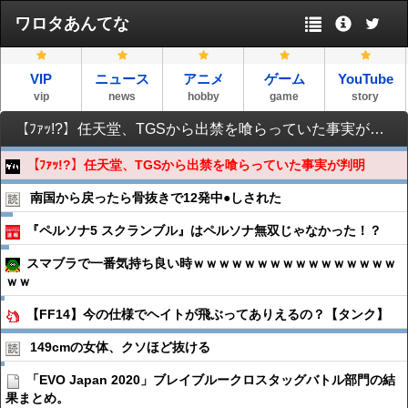
ワロタあんてな
VIP
ニュース
アニメ
ゲーム
YouTube
vip
news
hobby
game
story
【ﾌｧｯ!?】任天堂、TGSから出禁を喰らっていた事実が判明
【ﾌｧｯ!?】任天堂、TGSから出禁を喰らっていた事実が判明
南国から戻ったら骨抜きで12発中●︎しされた
『ペルソナ5 スクランブル』はペルソナ無双じゃなかった！？
スマブラで一番気持ち良い時ｗｗｗｗｗｗｗｗｗｗｗｗｗｗｗｗ
ｗｗ
【FF14】今の仕様でヘイトが飛ぶってありえるの？【タンク】
149cmの女体、クソほど抜ける
「EVO Japan 2020」ブレイブルークロスタッグバトル部門の結
果まとめ。