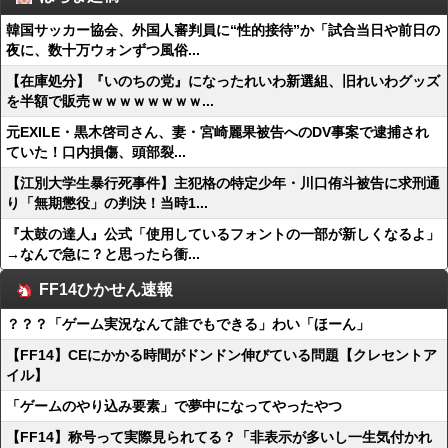
韓国サッカー協会、外国人審判員に“性的接待”か「試合当日や前日の
夜に、数十万ウォンずつ風俗...
【在庫処分】『いのちの党』になったれいわ新選組、旧れいわグッズ
を半額で販売ｗｗｗｗｗｗｗｗ...
元EXILE・黒木啓司さん、妻・宮崎麗果被告へのDV事案で逮捕され
ていた！口内損傷、頭部裂...
【江別大学生暴行死事件】主犯格の特定少年・川口侑斗被告に求刑通
り「無期懲役」の判決！当時1...
『太鼓の達人』公式「使用しているフォントの一部が新しくなるよ」
→なんで急に？と思ったら衝...
FF14ひかせん速報
？？？「ゲーム実況なんて誰でもできる」わい「ほーん」
【FF14】CEにかかる時間がドンドン伸びている問題【クレセントア
イル】
「ゲームのやり込み要素」で夢中になってやったやつ
【FF14】称号って実際見られてる？「非表示が多いし一生気付かれ