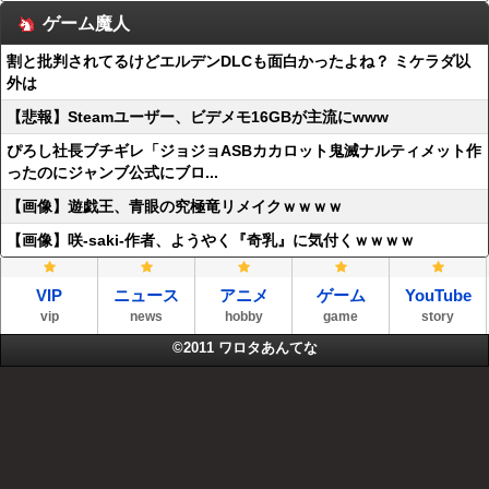
ゲーム魔人
割と批判されてるけどエルデンDLCも面白かったよね？ ミケラダ以
外は
【悲報】Steamユーザー、ビデメモ16GBが主流にwww
ぴろし社長ブチギレ「ジョジョASBカカロット鬼滅ナルティメット作
ったのにジャンブ公式にブロ...
【画像】遊戯王、青眼の究極竜リメイクｗｗｗｗ
【画像】咲-saki-作者、ようやく『奇乳』に気付くｗｗｗｗ
VIP
ニュース
アニメ
ゲーム
YouTube
vip
news
hobby
game
story
©2011
ワロタあんてな