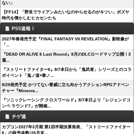
ない」
【FF14】「野良でライアンみたいなのやらせるのがキツい」ボズヤ
時代を懐かしむヒカセンたち
PS5速報！
2027年春発売予定『FINAL FANTASY VII REVELATION』新映像が
「...
『DEAD OR ALIVE 6 Last Round』8月のDLCロードマップ公開！3
週...
『ストリートファイター6』8/7本日から「鬼武者」シリーズとのコラ
ボイベント「鬼ノ道×拳ノ...
9/29発売予定 かつてない脅威に立ち向かうアクションRPGアドベン
チャー『Minecra...
『ソニックレーシング クロスワールド』8/7本日より「レジェンドコ
ンペ ラウンド7」が開催...
チゲ速
カプコン2027年3月期 第1四半期決算発表、「ストリートファイター
6」の販売本数は6月末...