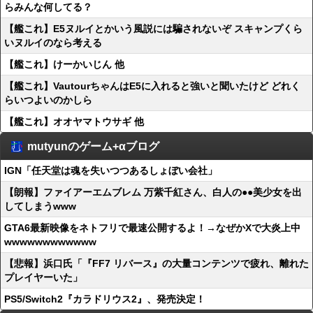
らみんな何してる？
【艦これ】E5ヌルイとかいう風説には騙されないぞ スキャンプくら
いヌルイのなら考える
【艦これ】けーかいじん 他
【艦これ】VautourちゃんはE5に入れると強いと聞いたけど どれく
らいつよいのかしら
【艦これ】オオヤマトウサギ 他
mutyunのゲーム+αブログ
IGN「任天堂は魂を失いつつあるしょぼい会社」
【朗報】ファイアーエムブレム 万紫千紅さん、白人の●●美少女を出
してしまうwww
GTA6最新映像をネトフリで最速公開するよ！→なぜかXで大炎上中
wwwwwwwwwwww
【悲報】浜口氏「『FF7 リバース』の大量コンテンツで疲れ、離れた
プレイヤーいた」
PS5/Switch2『カラドリウス2』、発売決定！