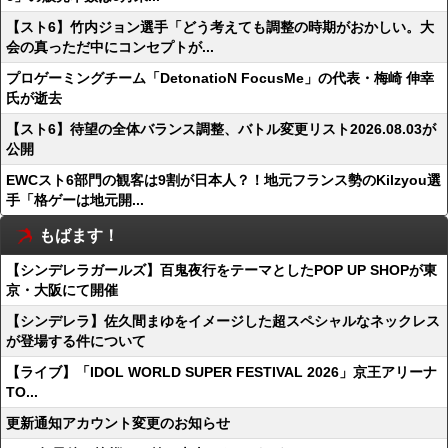
【スト6】竹内ジョン選手「どう考えても調整の時期がおかしい。大
会の真っただ中にコンセプトが...
プロゲーミングチーム「DetonatioN FocusMe」の代表・梅崎 伸幸
氏が逝去
【スト6】待望の全体バランス調整、バトル変更リスト2026.08.03が
公開
EWCスト6部門の観客は9割が日本人？！地元フランス勢のKilzyou選
手「格ゲーは地元開...
もばます！
【シンデレラガールズ】百鬼夜行をテーマとしたPOP UP SHOPが東
京・大阪にて開催
【シンデレラ】佐久間まゆをイメージした超スペシャルなネックレス
が登場する件について
【ライブ】「IDOL WORLD SUPER FESTIVAL 2026」京王アリーナ
TO...
更新通知アカウント変更のお知らせ