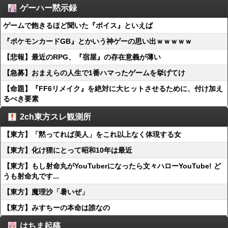
ゲーハー黙示録
ゲームで飽きるほど聞いた『ボイス』といえば
『ポケモンカードGB』とかいう神ゲーの思い出ｗｗｗｗｗ
【悲報】最近のRPG、『宿屋』の存在意義が薄い
【急募】おまえらの人生で1番ハマったゲームを挙げてけ
【命題】『FF6リメイク』を絶対に大ヒットさせるために、付け加え
るべき要素
2ch東方スレ観測所
【東方】「黙ってれば美人」をこれ以上なく体現する女
【東方】化け狸にとって昭和10年は最近
【東方】もし射命丸がYouTuberになったら文々ハローYouTube! ど
うも射命丸です...
【東方】魔理沙「暑いぜ」
【東方】みすちーの本命は誰なの
はちま起稿