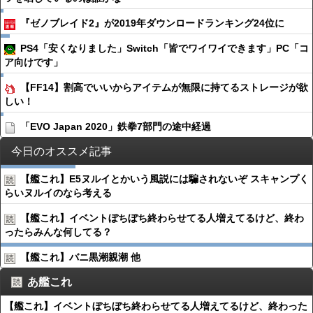
『ゼノブレイド2』が2019年ダウンロードランキング24位に
PS4「安くなりました」Switch「皆でワイワイできます」PC「コ
ア向けです」
【FF14】割高でいいからアイテムが無限に持てるストレージが欲
しい！
「EVO Japan 2020」鉄拳7部門の途中経過
今日のオススメ記事
【艦これ】E5ヌルイとかいう風説には騙されないぞ スキャンプく
らいヌルイのなら考える
【艦これ】イベントぼちぼち終わらせてる人増えてるけど、終わ
ったらみんな何してる？
【艦これ】バニ黒潮親潮 他
あ艦これ
【艦これ】イベントぼちぼち終わらせてる人増えてるけど、終わった