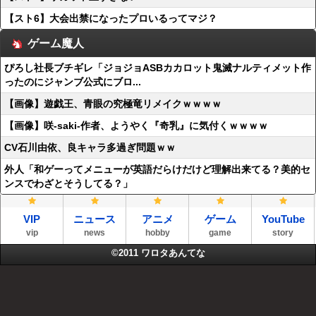
【スト6】大会出禁になったプロいるってマジ？
ゲーム魔人
ぴろし社長ブチギレ「ジョジョASBカカロット鬼滅ナルティメット作
ったのにジャンブ公式にブロ...
【画像】遊戯王、青眼の究極竜リメイクｗｗｗｗ
【画像】咲-saki-作者、ようやく『奇乳』に気付くｗｗｗｗ
CV石川由依、良キャラ多過ぎ問題ｗｗ
外人「和ゲーってメニューが英語だらけだけど理解出来てる？美的セ
ンスでわざとそうしてる？」
VIP
ニュース
アニメ
ゲーム
YouTube
vip
news
hobby
game
story
©2011
ワロタあんてな