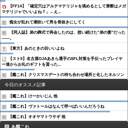
【FF14】「確定穴はアルテマテリジャを填めるとして禁断はメガ
マテリジャでいいよね？」←え...
痴女が乱れて潮吹いて男を骨抜きにしてく
【同人誌】弟の葬式で再会したのは、想い続けた“弟の妻”だった
――。
【東方】あのときの目いいよね
【スト5】名古屋OJAあきら選手のSFL対策を手伝ったプレイヤ
ー達からお礼のギフトを貰った...
【艦これ】クリスマスデートの待ち合わせ場所と化したネルソン
今日のオススメ記事
【艦これ】けーかいじん 他
【艦これ】ヴァトールはなんて呼べばいいんだろうね
【艦これ】オオヤマトウサギ 他
あ艦これ