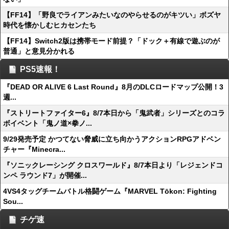
【FF14】「野良でライアンみたいなのやらせるのがキツい」ボズヤ
時代を懐かしむヒカセンたち
【FF14】Switch2版は携帯モード前提？「ドック＋有線で遊ぶのが
普通」と意見分かれる
PS5速報！
『DEAD OR ALIVE 6 Last Round』8月のDLCロードマップ公開！3
週...
『ストリートファイター6』8/7本日から「鬼武者」シリーズとのコラ
ボイベント「鬼ノ道×拳ノ...
9/29発売予定 かつてない脅威に立ち向かうアクションRPGアドベン
チャー『Minecra...
『ソニックレーシング クロスワールド』8/7本日より「レジェンドコ
ンペ ラウンド7」が開催...
4VS4タッグチームバトル格闘ゲーム『MARVEL Tōkon: Fighting
Sou...
チゲ速