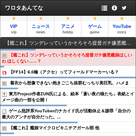
ワロタあんてな
VIP
ニュース
アニメ
ゲーム
YouTube
vip
news
hobby
game
story
【艦これ】ツンデレっていうかそろそろ提督ガチ嫌悪艦娘ほしいわ ほしくない……？
【艦これ】ツンデレっていうかそろそろ提督ガチ嫌悪艦娘ほしい
わ ほしくない……？
【FF14】6.0極（アクセ）ってフィールドマーカーいる？
着衣から想像できない抱きごこち抜群むっちり美巨乳、ハメま
東方Project作者ZUN氏による、絵本「蒼い夜の狼たち」表紙とイ
メージ曲の一部を公開！
ゲーム批評系YouTuberのナカイド氏が活動休止＆謝罪「自分の
最大のアンチが自分だった。...
【艦これ】艦娘マイクロビキニチアガール部 他