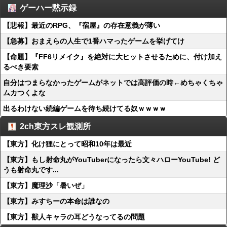
ゲーハー黙示録
【悲報】最近のRPG、『宿屋』の存在意義が薄い
【急募】おまえらの人生で1番ハマったゲームを挙げてけ
【命題】『FF6リメイク』を絶対に大ヒットさせるために、付け加え
るべき要素
自分はつまらなかったゲームがネットでは高評価の時←めちゃくちゃ
ムカつくよな
出るわけない続編ゲームを待ち続けてる奴ｗｗｗｗ
2ch東方スレ観測所
【東方】化け狸にとって昭和10年は最近
【東方】もし射命丸がYouTuberになったら文々ハローYouTube! ど
うも射命丸です...
【東方】魔理沙「暑いぜ」
【東方】みすちーの本命は誰なの
【東方】獣人キャラの耳どうなってるの問題