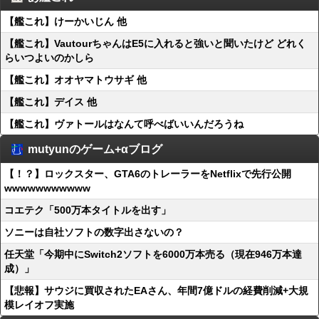
【艦これ】けーかいじん 他
【艦これ】VautourちゃんはE5に入れると強いと聞いたけど どれく
らいつよいのかしら
【艦これ】オオヤマトウサギ 他
【艦これ】デイス 他
【艦これ】ヴァトールはなんて呼べばいいんだろうね
mutyunのゲーム+αブログ
【！？】ロックスター、GTA6のトレーラーをNetflixで先行公開
wwwwwwwwwww
コエテク「500万本タイトルを出す」
ソニーは自社ソフトの数字出さないの？
任天堂「今期中にSwitch2ソフトを6000万本売る（現在946万本達
成）」
【悲報】サウジに買収されたEAさん、年間7億ドルの経費削減+大規
模レイオフ実施