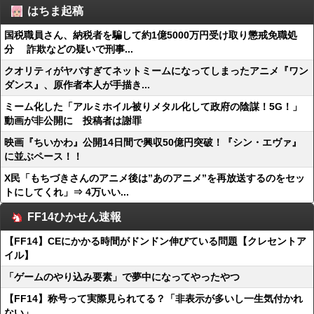
はちま起稿
国税職員さん、納税者を騙して約1億5000万円受け取り懲戒免職処
分 詐欺などの疑いで刑事...
クオリティがヤバすぎてネットミームになってしまったアニメ『ワン
ダンス』、原作者本人が手描き...
ミーム化した「アルミホイル被りメタル化して政府の陰謀！5G！」
動画が非公開に 投稿者は謝罪
映画『ちいかわ』公開14日間で興収50億円突破！『シン・エヴァ』
に並ぶペース！！
X民「もちづきさんのアニメ後は”あのアニメ”を再放送するのをセッ
トにしてくれ」⇒ 4万いい...
FF14ひかせん速報
【FF14】CEにかかる時間がドンドン伸びている問題【クレセントア
イル】
「ゲームのやり込み要素」で夢中になってやったやつ
【FF14】称号って実際見られてる？「非表示が多いし一生気付かれ
ない」