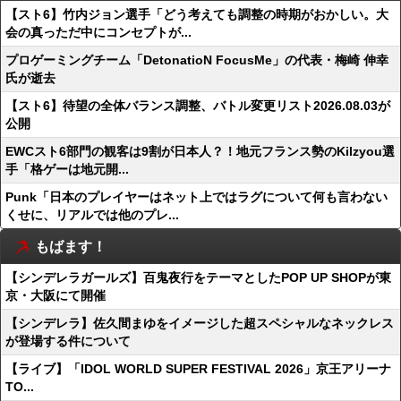
【スト6】竹内ジョン選手「どう考えても調整の時期がおかしい。大
会の真っただ中にコンセプトが...
プロゲーミングチーム「DetonatioN FocusMe」の代表・梅崎 伸幸
氏が逝去
【スト6】待望の全体バランス調整、バトル変更リスト2026.08.03が
公開
EWCスト6部門の観客は9割が日本人？！地元フランス勢のKilzyou選
手「格ゲーは地元開...
Punk「日本のプレイヤーはネット上ではラグについて何も言わない
くせに、リアルでは他のプレ...
もばます！
【シンデレラガールズ】百鬼夜行をテーマとしたPOP UP SHOPが東
京・大阪にて開催
【シンデレラ】佐久間まゆをイメージした超スペシャルなネックレス
が登場する件について
【ライブ】「IDOL WORLD SUPER FESTIVAL 2026」京王アリーナ
TO...