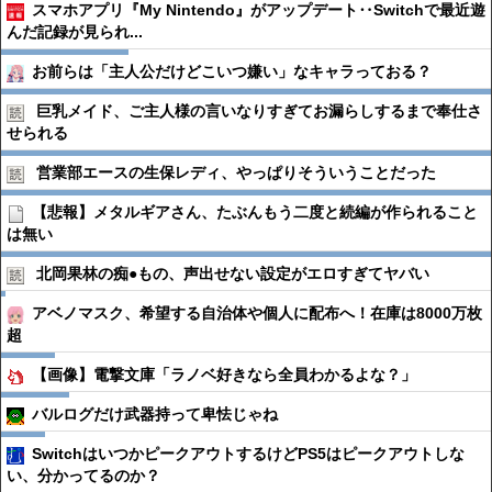
スマホアプリ『My Nintendo』がアップデート‥Switchで最近遊
んだ記録が見られ...
お前らは「主人公だけどこいつ嫌い」なキャラっておる？
巨乳メイド、ご主人様の言いなりすぎてお漏らしするまで奉仕さ
せられる
営業部エースの生保レディ、やっぱりそういうことだった
【悲報】メタルギアさん、たぶんもう二度と続編が作られること
は無い
北岡果林の痴●︎もの、声出せない設定がエロすぎてヤバい
アベノマスク、希望する自治体や個人に配布へ！在庫は8000万枚
超
【画像】電撃文庫「ラノベ好きなら全員わかるよな？」
バルログだけ武器持って卑怯じゃね
SwitchはいつかピークアウトするけどPS5はピークアウトしな
い、分かってるのか？