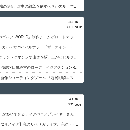
【FF14】魔の塔N、道中の雑魚を倒すべきかスルーすべきか
111
3901
『みんなのゴルフ WORLD』制作チームがロードマップ公開、無料の新規コース・新キャラ追加も検討中。※ユーザーアンケートも実施中（~8/19）PSStoreではセール中
サイコロジカル・サバイバルホラー『ザ・ナイン・チャーネル ー第九納骨室ー』PS5版が8/6本日発売─物音ひとつが“死”を招く極限の緊張感と、謎に包まれたディストピアでのサバイバル
60年代のクラシックマシンで山道を駆け上がるヒルクライムレース『Classic Racers Elite』PS5パッケージ版が8/6本日リリース。クロスプラットフォーム対応の世界ランキングも
ダンジョン探索×店舗経営のローグライクアクションRPG続編『Moonlighter 2: The Endless Vault』9/2発売決定、PSStoreで体験版も配信中
究極の8bit新作シューティングゲーム 『超翼戦騎エスティーク』8/6本日リリース
43
382
【NIKKE】かわいすぎるティアのコスプレイヤーさん、見つかるｗｗｗｗｗ【画像】
【ロマサガ2リメイク】私のリベサガライフ、完結・・・！