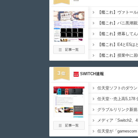
【艦これ】ヴァトール
【艦これ】バニ黒潮親
【艦これ】煙幕してん
【艦これ】授業中に居
3
SWITCH速報
任天堂ソフトのダウンロ
任天堂が「gamesco