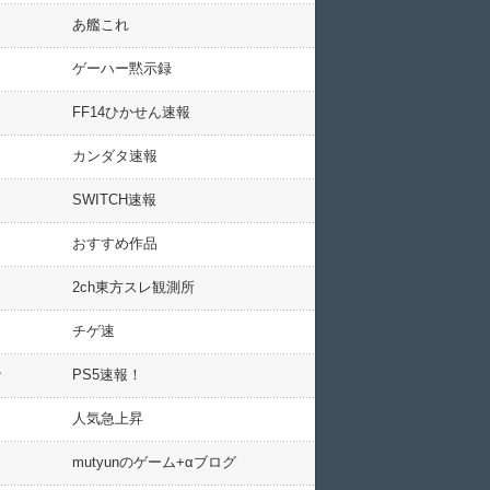
あ艦これ
ゲーハー黙示録
FF14ひかせん速報
カンダタ速報
SWITCH速報
おすすめ作品
2ch東方スレ観測所
チゲ速
ン
PS5速報！
人気急上昇
mutyunのゲーム+αブログ