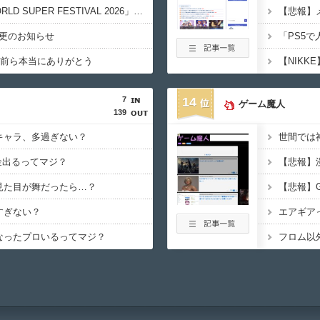
【ライブ】「IDOL WORLD SUPER FESTIVAL 2026」京王アリーナTOKYO開催決定
更のお知らせ
「PS5
お前ら本当にありがとう
7
14
ゲーム魔人
139
キャラ、多過ぎない？
金出るってマジ？
【悲報】
見た目が舞だったら…？
すぎない？
なったプロいるってマジ？