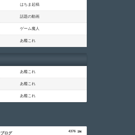
はちま起稿
話題の動画
ゲーム魔人
あ艦これ
あ艦これ
あ艦これ
あ艦これ
4376
αブログ