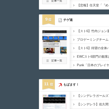
9
チゲ速
11
もばます！