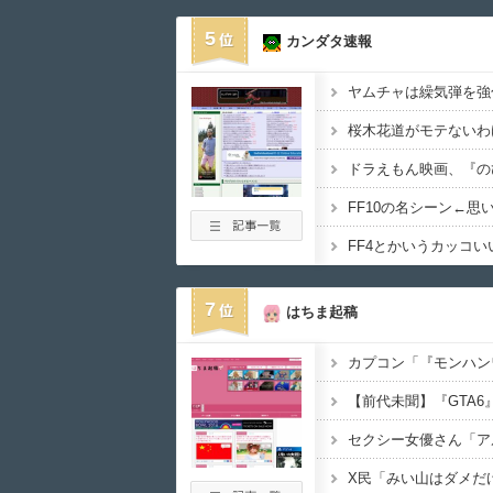
5
カンダタ速報
ヤムチャは繰気弾を強
桜木花道がモテないわけ
FF10の名シーン←思
7
はちま起稿