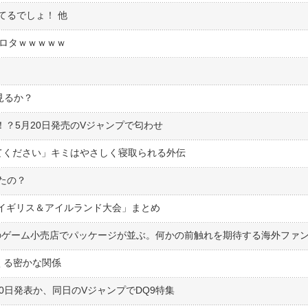
てるでしょ！ 他
ワロタｗｗｗｗｗ
見るか？
！？5月20日発売のVジャンプで匂わせ
せてください」キミはやさしく寝取られる外伝
たの？
2022 イギリス＆アイルランド大会」まとめ
ツのゲーム小売店でパッケージが並ぶ。何かの前触れを期待する海外ファ
くる密かな関係
5月20日発表か、同日のVジャンプでDQ9特集