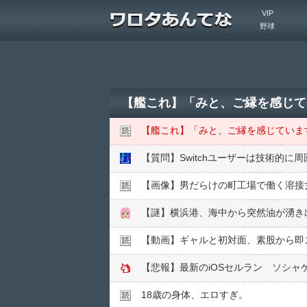
VIP
野球
【艦これ】「みと、ご縁を感じて
【艦これ】「みと、ご縁を感じていま
【質問】Switchユーザーは技術的
【画像】男だらけの町工場で働く溶接
【謎】横浜港、海中から突然油が湧き
【動画】ギャルと初対面、素股から即ズ
【悲報】最新のiOSセルラン ソシャ
18歳の身体、エロすぎ。