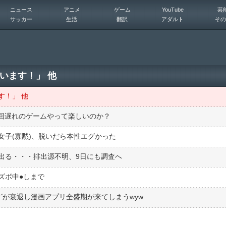
ニュース
アニメ
ゲーム
YouTube
芸
サッカー
生活
翻訳
アダルト
その
います！」 他
す！」 他
に周回遅れのゲームやって楽しいのか？
女子(寡黙)、脱いだら本性エグかった
出る・・・排出源不明、9日にも調査へ
ボ中●︎しまで
ゲが衰退し漫画アプリ全盛期が来てしまうwyw