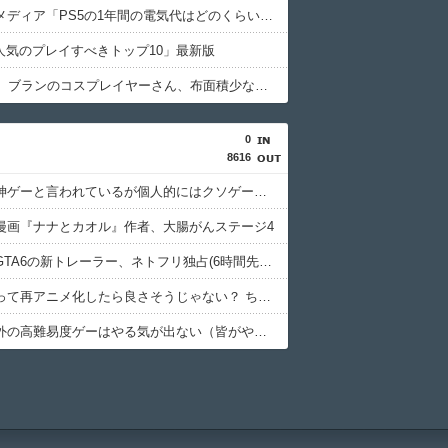
【悲報】メディア「PS5の1年間の電気代はどのくらい？ 待機電力には注意すべき？」
で人気のプレイすべきトップ10」最新版
【NIKKE】ブランのコスプレイヤーさん、布面積少なすぎん？///
0
8616
世間では神ゲーと言われているが個人的にはクソゲーだと思うゲーム挙げてけ
漫画『ナナとカオル』作者、大腸がんステージ4
【悲報】GTA6の新トレーラー、ネトフリ独占(6時間先行)ｗｗｗ
エアギアって再アニメ化したら良さそうじゃない？ ちゃんと●●さとか大暮のセンスを忠実に再現して
フロム以外の高難易度ゲーはやる気が出ない（皆がやってるゲームじゃないと達成感がない）←この考えが共感多数にｗｗ