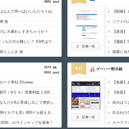
4991
はなんて呼べばいいんだろうね
潮 他
のに大暴れしすぎちゃうか？
【艦これ】E4とE5はどっちの方が難しい？ E5甲はウイニングランって聞いたんだけど
眠りふぶき 他
1574
4
ゲーハー黙示録
5553
ード率61.5%www
【急募】
任天堂‥売上高5,178 億円（-9.5 ％）営業利益 1,425 億円（+150.5 %）
グラブルリリンク新規なんだが6人育成し出して挫折した、これ全キャラ育成するのにどんだけかかるの？
メディア「Switch2、499ドルでも安い800ドル超えるかも。PS5は直近での値上げ可能性低い」
出るわけ
m 2026」のラインナップを発表！