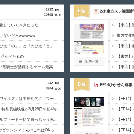
1212
6
2ch東方スレ観測所
10508
化していくべきだった
【東方】
ないだろwwwwww
東方文化
ドラえもん映画、『のび太「の」』と『のび太「と」』の違いがわからないと話題に
【東方】
い浮かべたもの
【東方】(
FF4とかいうカッコいい竜騎士が活躍するゲーム最高だよな
【東方】
242
8
FF14ひかせん速報
8904
カプコン「『モンハンワイルズ』は中長期的に『ワールド』を上回る販売本数を目指す」
【前代未聞】『GTA6』特別長編映像が8月28日午前4時からネトフリ先行配信決定！プロモーション気合入りすぎィ！
セクシー女優さん「アルファード一括で買っちゃう私って素敵！」→ツッコミどころありすぎる写真で話題に
X民「みい山はダメだけどウシジマくんのこれはOKってどういうこと？」⇒ 反論が殺到