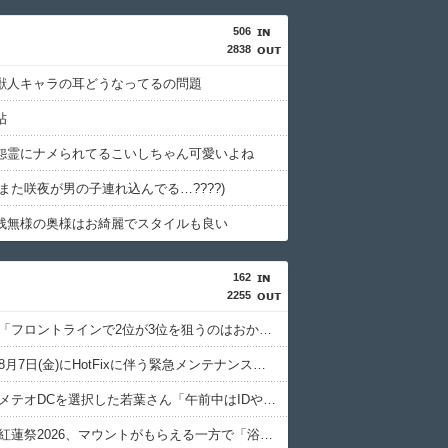
506
2838
獣人キャラの耳どうなってるの問題
帖
怨霊にナメられてるこいしちゃん可愛いよね
また咲夜が男の子連れ込んでる…????)
残無様の奥様はお綺麗でスタイルも良い
162
2255
【FF14】「フロントラインで2位が3位を狙うのはおかしいから1位攻撃するメリットつけるべき」
【FF14】8月7日(金)にHotFixに伴う緊急メンテナンス作業を実施！
【FF14】メテオDCを選択した若葉さん「午前中はIDやルレが全然マッチしない…」→DCトラベルやリージョン内フリーマッチ化で気にならなくなるぞ！
【FF14】紅蓮祭2026、マウントがもらえる一方で「浴衣や水着が欲しかった」の声も