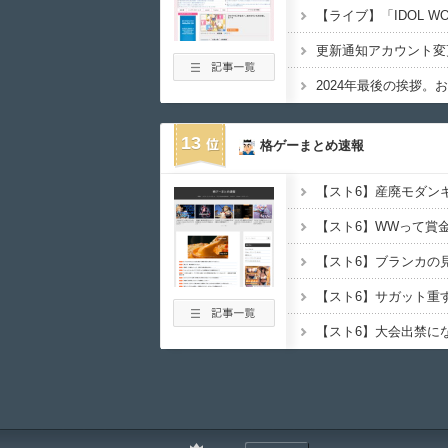
更新通知アカウント変
2024年最後の挨拶。
13
格ゲーまとめ速報
【スト6】産廃モダン
【スト6】WWって賞
【スト6】ブランカの
【スト6】サガット重
【スト6】大会出禁に