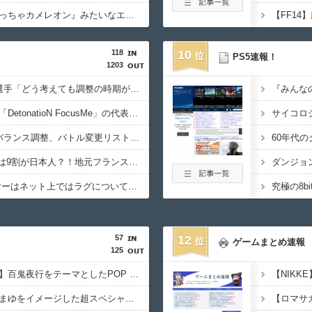
【悲報】任天堂「『めっちゃカメレオン』みたいなエッチゲー？よし審査通っていいぞ」
118
10
PS5速報！
1203
【スト6】竹内ジョン選手「どう考えても調整の時期がおかしい。大会の真っただ中にコンセプトが変わるほどの調整、大会が終わった後は微調整。趣旨が一貫してない」
プロゲーミングチーム「DetonatioN FocusMe」の代表・梅崎 伸幸氏が逝去
【スト6】待望の全体バランス調整、バトル変更リスト2026.08.03が公開
EWCスト6部門の観客は9割が日本人？！地元フランス勢のKilzyou選手「格ゲーは地元開催ですらアウェイとかエグいわ」
Punk「日本のプレイヤーはネット上ではラグについて何も言わないくせに、リアルでは他のプレイヤーにラグいと愚痴ってる。カプコンが気にかけているのは日本のプレイヤーだけ。」
57
12
ゲームまとめ速報
125
【シンデレラガールズ】百鬼夜行をテーマとしたPOP UP SHOPが東京・大阪にて開催
【シンデレラ】佐久間まゆをイメージした超スペシャルなネックレスが登場する件について