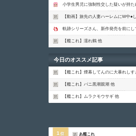
小学生男児に強制性交した疑いが持た
【動画】旅先の人妻ハーレムにW中●︎
軌跡シリーズさん、新作発売を前にし
【艦これ】濡れ鶴 他
今日のオススメ記事
【艦これ】煙幕してんのに大暴れしす
【艦これ】バニ黒潮親潮 他
【艦これ】ムラクモウサギ 他
1
あ艦これ