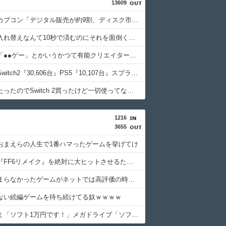
13609
【朗報】カプコン「デジタル販売が約9割、ディスク市場縮小の大きな影響は想定していない」
ソフトの入れ替えなんて10秒で済むのにそれを面倒くさいとかDL版選ぶ理由だわとかなんなんアホなのか
【衰退】「●●ゲー」とかいうかつて有能クリエイターを続々と輩出した謎の界隈wwwww
【週販】Switch2『30,606台』PS5『10,107台』スプラトゥーン レイダース「73,542本」
抽選に当たったのでSwitch 2買ったけど一切使ってない。ワイだけ？
1216
3655
おまえらの人生で1番ハマったゲームを挙げてけ
【命題】『FF6リメイク』を絶対に大ヒットさせるために、付け加えるべき要素
自分はつまらなかったゲームがネットでは高評価の時←めちゃくちゃムカつくよな
ない続編ゲームを待ち続けてる奴ｗｗｗｗ
スーファミ「ソフト1万円です！」メガドライブ「ソフト6000円です！」←これでメガドラが負けた理由