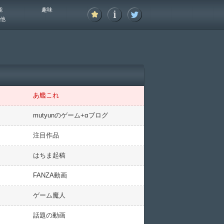
能
趣味
他
あ艦これ
mutyunのゲーム+αブログ
注目作品
はちま起稿
FANZA動画
ゲーム魔人
話題の動画