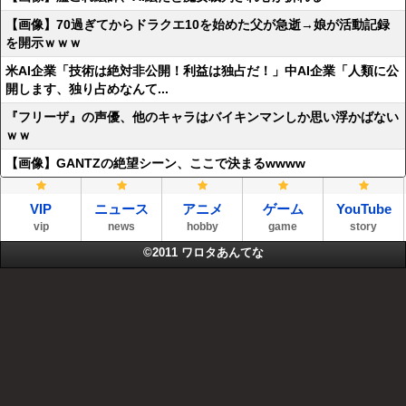
【画像】70過ぎてからドラクエ10を始めた父が急逝→娘が活動記録
を開示ｗｗｗ
米AI企業「技術は絶対非公開！利益は独占だ！」中AI企業「人類に公
開します、独り占めなんて...
『フリーザ』の声優、他のキャラはバイキンマンしか思い浮かばない
ｗｗ
【画像】GANTZの絶望シーン、ここで決まるwwww
VIP
ニュース
アニメ
ゲーム
YouTube
vip
news
hobby
game
story
©2011
ワロタあんてな