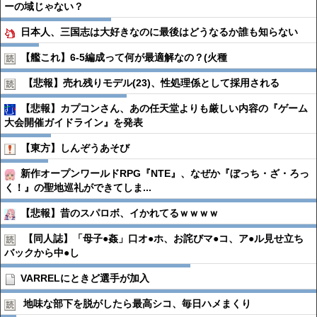
ーの域じゃない？
日本人、三国志は大好きなのに最後はどうなるか誰も知らない
【艦これ】6-5編成って何が最適解なの？(火種
【悲報】売れ残りモデル(23)、性処理係として採用される
【悲報】カプコンさん、あの任天堂よりも厳しい内容の『ゲーム
大会開催ガイドライン』を発表
【東方】しんぞうあそび
新作オープンワールドRPG『NTE』、なぜか『ぼっち・ざ・ろっ
く！』の聖地巡礼ができてしま...
【悲報】昔のスパロボ、イかれてるｗｗｗｗ
【同人誌】「母子●︎姦」口オ●︎ホ、お詫びマ●︎コ、ア●︎ル見せ立ち
バックから中●︎し
VARRELにときど選手が加入
地味な部下を脱がしたら最高シコ、毎日ハメまくり