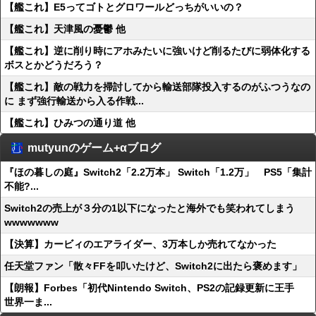
【艦これ】E5ってゴトとグロワールどっちがいいの？
【艦これ】天津風の憂鬱 他
【艦これ】逆に削り時にアホみたいに強いけど削るたびに弱体化する
ボスとかどうだろう？
【艦これ】敵の戦力を掃討してから輸送部隊投入するのがふつうなの
に まず強行輸送から入る作戦...
【艦これ】ひみつの通り道 他
mutyunのゲーム+αブログ
『ほの暮しの庭』Switch2「2.2万本」 Switch「1.2万」 PS5「集計
不能?...
Switch2の売上が３分の1以下になったと海外でも笑われてしまう
wwwwwww
【決算】カービィのエアライダー、3万本しか売れてなかった
任天堂ファン「散々FFを叩いたけど、Switch2に出たら褒めます」
【朗報】Forbes「初代Nintendo Switch、PS2の記録更新に王手
世界一ま...