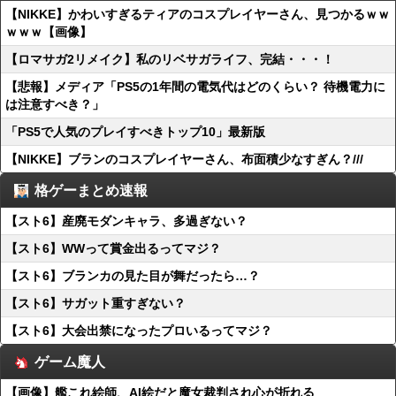
【NIKKE】かわいすぎるティアのコスプレイヤーさん、見つかるｗｗ
ｗｗｗ【画像】
【ロマサガ2リメイク】私のリベサガライフ、完結・・・！
【悲報】メディア「PS5の1年間の電気代はどのくらい？ 待機電力に
は注意すべき？」
「PS5で人気のプレイすべきトップ10」最新版
【NIKKE】ブランのコスプレイヤーさん、布面積少なすぎん？///
格ゲーまとめ速報
【スト6】産廃モダンキャラ、多過ぎない？
【スト6】WWって賞金出るってマジ？
【スト6】ブランカの見た目が舞だったら…？
【スト6】サガット重すぎない？
【スト6】大会出禁になったプロいるってマジ？
ゲーム魔人
【画像】艦これ絵師、AI絵だと魔女裁判され心が折れる