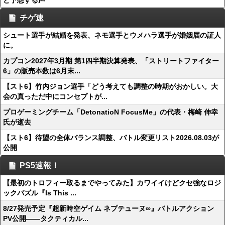
と予想する声
チゲ速
シュート選手が結婚を発表、ネモ選手とウメハラ選手が婚姻届の証人
に。
カプコン2027年3月期 第1四半期決算発表、「ストリートファイター
6」の販売本数は6月末...
【スト6】竹内ジョン選手「どう考えても調整の時期がおかしい。大
会の真っただ中にコンセプトが...
プロゲーミングチーム「DetonatioN FocusMe」の代表・梅崎 伸幸
氏が逝去
【スト6】待望の全体バランス調整、バトル変更リスト2026.08.03が
公開
PS5速報！
【最初のトロフィー取るまでやってみた】カワイイけどクセ強なロジ
ックパズル『Is This ...
8/27発売予定『超新時空ゲイム ネプテューヌ∞』バトルアクション
PV公開——タクティカル...