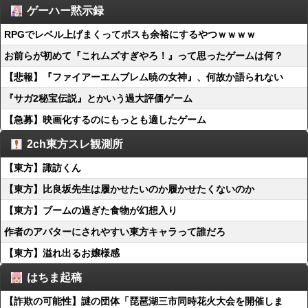
ゲーハー黙示録
RPGでレベル上げまくってボスも余裕にするやつｗｗｗｗ
お前らが初めて『これムズすぎやろ！』って思ったゲームは何？
【悲報】『ファイアーエムブレム暁の女神』、何故か語られない
『サガ2秘宝伝説』とかいう過大評価ゲーム
【急募】映画化するのにもっとも適したゲーム
2ch東方スレ観測所
【東方】諏訪くん
【東方】比良坂先生は履かせたいのか履かせたくないのか
【東方】ブームの過ぎた食物が幻想入り
作者のアバターにされやすい東方キャラって誰だろ
【東方】溢れ出るお嬢様感
はちま起稿
【詐欺の可能性】謎の団体「琵琶湖三市同時花火大会を開催しま