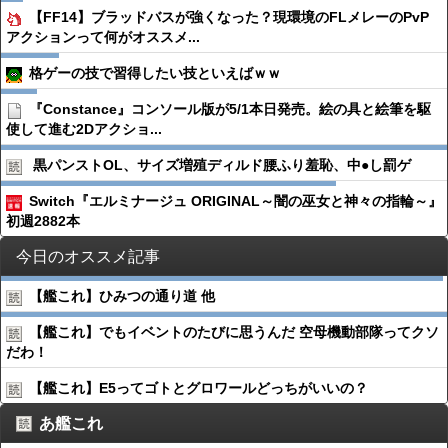
【FF14】ブラッドバスが強くなった？現環境のFLメレーのPvP
アクションって何がオススメ...
格ゲーの技で習得したい技といえばｗｗ
『Constance』コンソール版が5/1本日発売。絵の具と絵筆を駆
使して進む2Dアクショ...
黒パンストOL、サイズ増殖ディルド腰ふり羞恥、中●︎し罰ゲ
Switch『エルミナージュ ORIGINAL～闇の巫女と神々の指輪～』
初週2882本
今日のオススメ記事
【艦これ】ひみつの通り道 他
【艦これ】でもイベントのたびに思うんだ 空母機動部隊ってクソ
だわ！
【艦これ】E5ってゴトとグロワールどっちがいいの？
あ艦これ