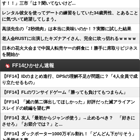
す！！」三市「は？聞いてないけど...
レンタル彼女を使ってデートの練習をしていた34歳男性、とあること
に気づいて絶望してしまう。
高須先生の「2秒焼肉」は本当に美味いのか！？実際に試した結果
老人会RUSTに出演したキズナアイさん、完全に吹っ切れるｗｗｗｗ
日本の花火大会まで中国人転売ヤーの餌食に！勝手に席取りビジネス
を開始か
FF14ひかせん速報
【FF14】IDのまとめ進行、DPSの理解不足が問題に？「4人全員で成
り立たせるもの」
【FF14】FLのワンサイドゲーム「勝っても負けてもつまらん」
【FF14】「滅の第二弾出してほしかった」好評だった滅アライアン
スレイドの続編を望む声
【FF14】友人「最初からジャンポ使う」→止めるべき？ 「好きに
させろ」「お節介では？」と...
【FF14】ダックポーター1000万ギル割れ！「どんどん下がりそう」