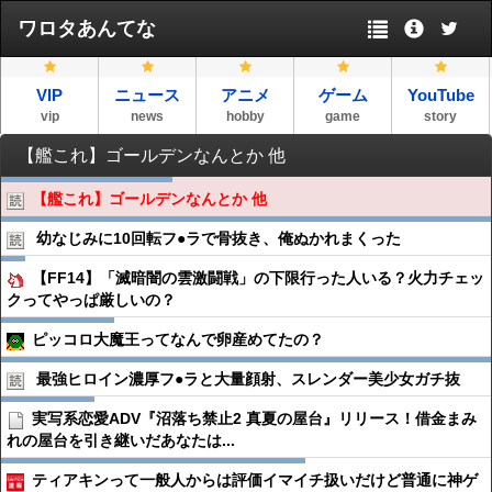
ワロタあんてな
VIP
ニュース
アニメ
ゲーム
YouTube
vip
news
hobby
game
story
【艦これ】ゴールデンなんとか 他
【艦これ】ゴールデンなんとか 他
幼なじみに10回転フ●︎ラで骨抜き、俺ぬかれまくった
【FF14】「滅暗闇の雲激闘戦」の下限行った人いる？火力チェッ
クってやっぱ厳しいの？
ピッコロ大魔王ってなんで卵産めてたの？
最強ヒロイン濃厚フ●︎ラと大量顔射、スレンダー美少女ガチ抜
実写系恋愛ADV『沼落ち禁止2 真夏の屋台』リリース！借金まみ
れの屋台を引き継いだあなたは...
ティアキンって一般人からは評価イマイチ扱いだけど普通に神ゲ