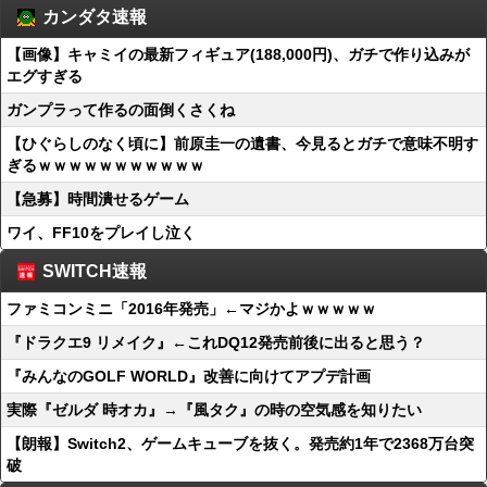
カンダタ速報
【画像】キャミイの最新フィギュア(188,000円)、ガチで作り込みが
エグすぎる
ガンプラって作るの面倒くさくね
【ひぐらしのなく頃に】前原圭一の遺書、今見るとガチで意味不明す
ぎるｗｗｗｗｗｗｗｗｗｗｗ
【急募】時間潰せるゲーム
ワイ、FF10をプレイし泣く
SWITCH速報
ファミコンミニ「2016年発売」←マジかよｗｗｗｗｗ
『ドラクエ9 リメイク』←これDQ12発売前後に出ると思う？
『みんなのGOLF WORLD』改善に向けてアプデ計画
実際『ゼルダ 時オカ』→『風タク』の時の空気感を知りたい
【朗報】Switch2、ゲームキューブを抜く。発売約1年で2368万台突
破