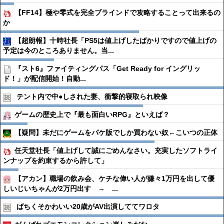
【FF14】極や零式を完全ブラインドで攻略することって出来るの
か
【超朗報】十時社長「PS5は値上げしたばかりですので値上げの
予定は今のところありません。当...
『スト6』ファイティングパス「Get Ready for イングリッ
ド！」が配信開始！自動...
テント内で中●︎しされた妻、衝撃的寝取られ映像
ゲームの歴史上で『最も面白いRPG』といえば？
【疑問】未だにゲームをパケ版でしか買わない奴←こいつの正体
任天堂社長「値上げして誠にごめんなさい。充実したソフトライ
ンナップを約束するから許して」
【アカン】職場の飲み会、ケチな偉い人が嫌々1万円を出して優
しいじいちゃんが2万円出す → ...
ばちくそかわいい20歳がAV出演しててワロタ