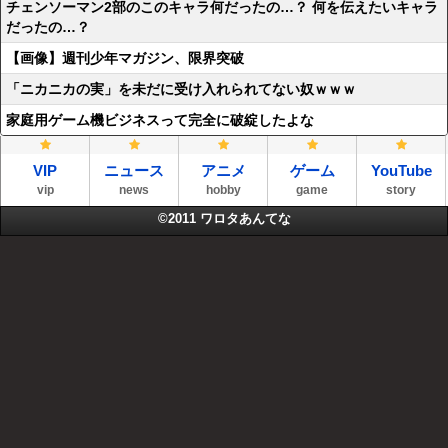
チェンソーマン2部のこのキャラ何だったの…？ 何を伝えたいキャラ
だったの…？
【画像】週刊少年マガジン、限界突破
「ニカニカの実」を未だに受け入れられてない奴ｗｗｗ
家庭用ゲーム機ビジネスって完全に破綻したよな
VIP
ニュース
アニメ
ゲーム
YouTube
vip
news
hobby
game
story
©2011
ワロタあんてな