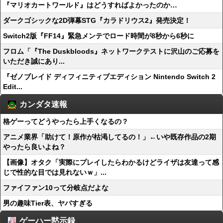
『マリオカートワールド』はどうすればよかったのか…
ダークゴシックな2D弾幕STG『カラドリウス2』発売決定！
Switch2版『FF14』緊急メンテでロード時間が8秒から6秒に
フロム「『The Duskbloods』ネットワークテストに沢山のご応募を
いただき誠にあり...
『ゼノブレイド ディフィニティブエディション Nintendo Switch 2
Edit...
カンダタ速報
格ゲーってどうやったら上手くなるの？
アニメ業界「助けて！原作が枯渇してるの！」←いや既存作品の2期
やったら良いよね？
【画像】オタク「実際にプレイしたらわかるけどライザは友達って感
じで性的な目では見れないｗ」...
ファイファン10って分岐点だよな
男の趣味Tier表、ヤバすぎる
ゲーハー黙示録