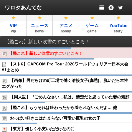
ワロタあんてな
VIP
ニュース
アニメ
ゲーム
YouTube
vip
news
hobby
game
story
【艦これ】新しい吹雪のすごいところ！
【艦これ】新しい吹雪のすごいところ！
【スト6】CAPCOM Pro Tour 2026ワールドウォリアー日本大会
#1まとめ
【画像】男だらけの町工場で働く溶接女子(寡黙)、脱いだら本性
エグかった
【同人誌】『ごめんなさい…私は』清楚だと思っていた妻の素顔
【艦これ】もうそれは終わったから着られないんだよ… 他
おっぱい好きにはたまらない可愛い巨乳の女の子
【東方】優しく小突いただけなのに