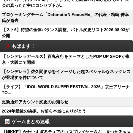
会の真っただ中にコンセプトが...
プロゲーミングチーム「DetonatioN FocusMe」の代表・梅崎 伸幸
氏が逝去
【スト6】待望の全体バランス調整、バトル変更リスト2026.08.03が
公開
もばます！
【シンデレラガールズ】百鬼夜行をテーマとしたPOP UP SHOPが東
京・大阪にて開催
【シンデレラ】佐久間まゆをイメージした超スペシャルなネックレス
が登場する件について
【ライブ】「IDOL WORLD SUPER FESTIVAL 2026」京王アリーナ
TO...
更新通知アカウント変更のお知らせ
2024年最後の挨拶。お前ら本当にありがとう
ゲームまとめ速報
【NIKKE】かわいすぎるティアのコスプレイヤーさん、見つかるｗｗ