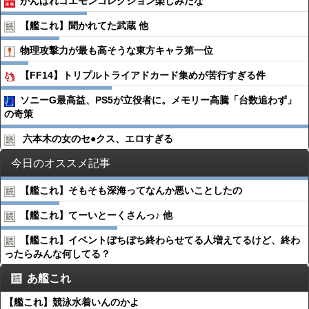
がんばれゴエモンコレクション楽しみだな
【艦これ】聞かれてた武蔵 他
物理攻撃力が最も高そうな東方キャラ第一位
【FF14】トリプルトライアドカード集めが苦行すぎる件
ソニーG最高益、PS5が立役者に。メモリー高騰「台数追わず」
の奇策
六本木の女のセ●︎クス、エロすぎる
今日のオススメ記事
【艦これ】そもそも深海ってなんか悪いことしたの
【艦これ】てーいとーくさんっ♪ 他
【艦これ】イベントぼちぼち終わらせてる人増えてるけど、終わ
ったらみんな何してる？
あ艦これ
【艦これ】競泳水着いんのかよ