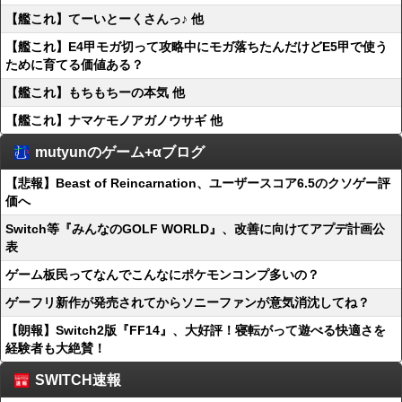
【艦これ】てーいとーくさんっ♪ 他
【艦これ】E4甲モガ切って攻略中にモガ落ちたんだけどE5甲で使う
ために育てる価値ある？
【艦これ】もちもちーの本気 他
【艦これ】ナマケモノアガノウサギ 他
mutyunのゲーム+αブログ
【悲報】Beast of Reincarnation、ユーザースコア6.5のクソゲー評
価へ
Switch等『みんなのGOLF WORLD』、改善に向けてアプデ計画公
表
ゲーム板民ってなんでこんなにポケモンコンプ多いの？
ゲーフリ新作が発売されてからソニーファンが意気消沈してね？
【朗報】Switch2版『FF14』、大好評！寝転がって遊べる快適さを
経験者も大絶賛！
SWITCH速報