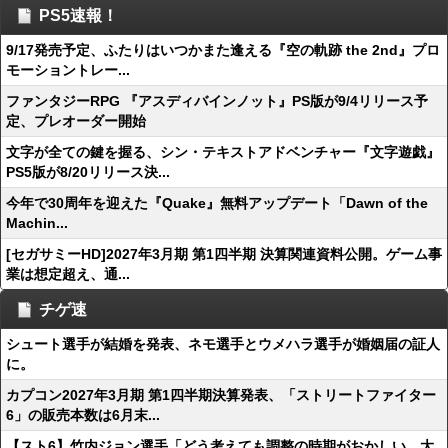
PS5速報！
9/17発売予定、ふたりはいつかまた逢える『空の軌跡 the 2nd』プロ
モーショントレー...
ファンタジーRPG 『アスディバインノット』PS版が9/4リリース予
定、プレオーダー開始
文字が全ての鍵を握る、シン・テキストアドベンチャー『文字遊戯』
PS5版が8/20リリース決...
今年で30周年を迎えた『Quake』無料アップデート「Dawn of the
Machin...
[セガサミーHD]2027年3月期 第1四半期 決算関連資料公開。ゲーム事
業は想定超え、通...
チゲ速
シュート選手が結婚を発表、ネモ選手とウメハラ選手が婚姻届の証人
に。
カプコン2027年3月期 第1四半期決算発表、「ストリートファイター
6」の販売本数は6月末...
【スト6】竹内ジョン選手「どう考えても調整の時期がおかしい。大