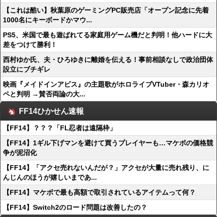
【これは酷い】秋葉原のゲーミングPC販売店「オープン記念に先着
1000名にキーボードかマウ...
PS5、米国で最も遊ばれてる家庭用ゲーム機だと判明！他ハードに大
差をつけて勝利！
西村ゆか氏、夫・ひろゆきに離婚を伝える！事前相談なしで政治団体
設立にブチギレ
映画『メイドインアビス』の主題歌がホロライブVTuber・森カリオ
ペと判明 →賛否両論の大...
FF14ひかせん速報
【FF14】？？？「FL忍者は遠隔枠」
【FF14】1ギル下げマンを避けて買うプレイヤーも…マケボの価格競
争が泥沼化
【FF14】「アクセ売れないんだが？」アクセが大量に売れ残り、に
んじんのほうが嬉しいまであ...
【FF14】マケボで最も高額で取引されているアイテムって何？
【FF14】Switch2のロード問題は改善したの？