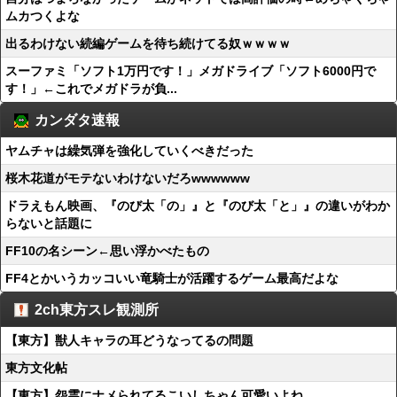
ムカつくよな
出るわけない続編ゲームを待ち続けてる奴ｗｗｗｗ
スーファミ「ソフト1万円です！」メガドライブ「ソフト6000円で
す！」←これでメガドラが負...
カンダタ速報
ヤムチャは繰気弾を強化していくべきだった
桜木花道がモテないわけないだろwwwwww
ドラえもん映画、『のび太「の」』と『のび太「と」』の違いがわか
らないと話題に
FF10の名シーン←思い浮かべたもの
FF4とかいうカッコいい竜騎士が活躍するゲーム最高だよな
2ch東方スレ観測所
【東方】獣人キャラの耳どうなってるの問題
東方文化帖
【東方】怨霊にナメられてるこいしちゃん可愛いよね