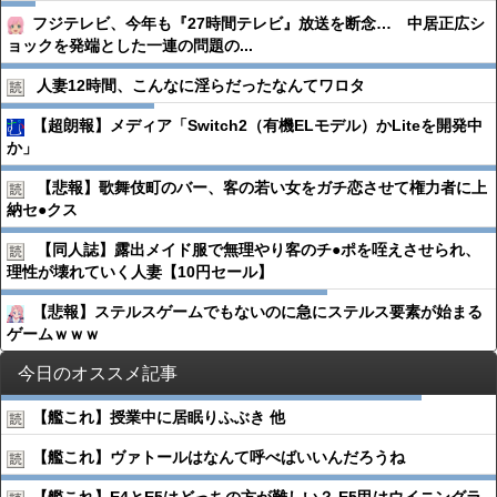
フジテレビ、今年も『27時間テレビ』放送を断念… 中居正広シ
ョックを発端とした一連の問題の...
人妻12時間、こんなに淫らだったなんてワロタ
【超朗報】メディア「Switch2（有機ELモデル）かLiteを開発中
か」
【悲報】歌舞伎町のバー、客の若い女をガチ恋させて権力者に上
納セ●︎クス
【同人誌】露出メイド服で無理やり客のチ●︎ポを咥えさせられ、
理性が壊れていく人妻【10円セール】
【悲報】ステルスゲームでもないのに急にステルス要素が始まる
ゲームｗｗｗ
今日のオススメ記事
【艦これ】授業中に居眠りふぶき 他
【艦これ】ヴァトールはなんて呼べばいいんだろうね