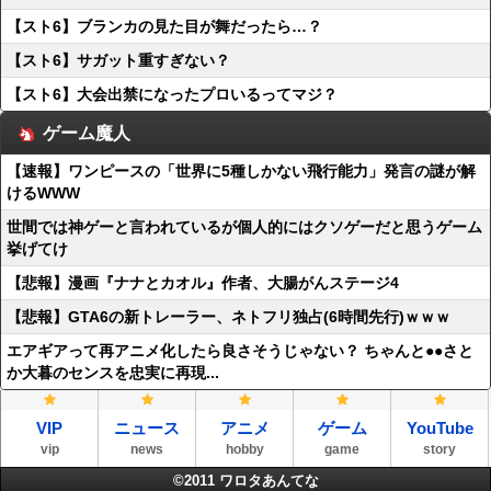
【スト6】ブランカの見た目が舞だったら…？
【スト6】サガット重すぎない？
【スト6】大会出禁になったプロいるってマジ？
ゲーム魔人
【速報】ワンピースの「世界に5種しかない飛行能力」発言の謎が解
けるWWW
世間では神ゲーと言われているが個人的にはクソゲーだと思うゲーム
挙げてけ
【悲報】漫画『ナナとカオル』作者、大腸がんステージ4
【悲報】GTA6の新トレーラー、ネトフリ独占(6時間先行)ｗｗｗ
エアギアって再アニメ化したら良さそうじゃない？ ちゃんと●●さと
か大暮のセンスを忠実に再現...
VIP
ニュース
アニメ
ゲーム
YouTube
vip
news
hobby
game
story
©2011
ワロタあんてな