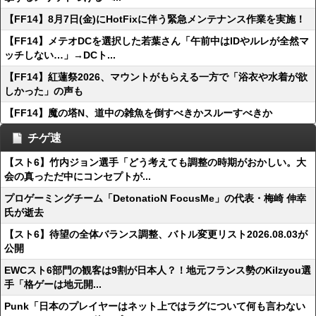
【FF14】8月7日(金)にHotFixに伴う緊急メンテナンス作業を実施！
【FF14】メテオDCを選択した若葉さん「午前中はIDやルレが全然マ
ッチしない…」→DCト...
【FF14】紅蓮祭2026、マウントがもらえる一方で「浴衣や水着が欲
しかった」の声も
【FF14】魔の塔N、道中の雑魚を倒すべきかスルーすべきか
チゲ速
【スト6】竹内ジョン選手「どう考えても調整の時期がおかしい。大
会の真っただ中にコンセプトが...
プロゲーミングチーム「DetonatioN FocusMe」の代表・梅崎 伸幸
氏が逝去
【スト6】待望の全体バランス調整、バトル変更リスト2026.08.03が
公開
EWCスト6部門の観客は9割が日本人？！地元フランス勢のKilzyou選
手「格ゲーは地元開...
Punk「日本のプレイヤーはネット上ではラグについて何も言わない