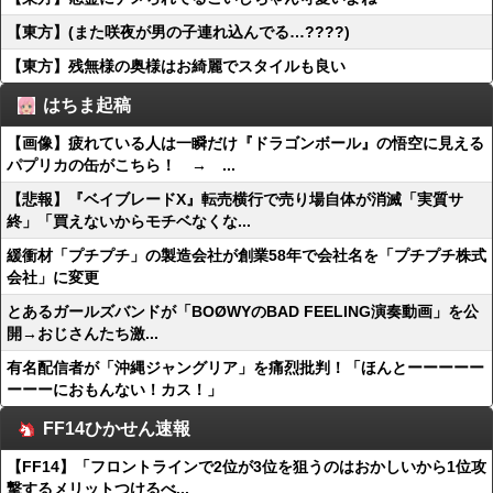
【東方】(また咲夜が男の子連れ込んでる…????)
【東方】残無様の奥様はお綺麗でスタイルも良い
はちま起稿
【画像】疲れている人は一瞬だけ『ドラゴンボール』の悟空に見える
パプリカの缶がこちら！ → ...
【悲報】『ベイブレードX』転売横行で売り場自体が消滅「実質サ
終」「買えないからモチベなくな...
緩衝材「プチプチ」の製造会社が創業58年で会社名を「プチプチ株式
会社」に変更
とあるガールズバンドが「BOØWYのBAD FEELING演奏動画」を公
開→おじさんたち激...
有名配信者が「沖縄ジャングリア」を痛烈批判！「ほんとーーーーー
ーーーにおもんない！カス！」
FF14ひかせん速報
【FF14】「フロントラインで2位が3位を狙うのはおかしいから1位攻
撃するメリットつけるべ...