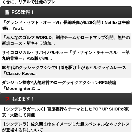
くせに、リアルでは他のプレ...
PS5速報！
『グランド・セフト・オートVI』長編映像が8/28公開！Netflixは午前
4時、YouT...
『みんなのゴルフ WORLD』制作チームがロードマップ公開、無料の
新規コース・新キャラ追加...
サイコロジカル・サバイバルホラー『ザ・ナイン・チャーネル ー第
九納骨室ー』PS5版が8/6...
60年代のクラシックマシンで山道を駆け上がるヒルクライムレース
『Classic Racer...
ダンジョン探索×店舗経営のローグライクアクションRPG続編
『Moonlighter 2: ...
もばます！
【シンデレラガールズ】百鬼夜行をテーマとしたPOP UP SHOPが東
京・大阪にて開催
【シンデレラ】佐久間まゆをイメージした超スペシャルなネックレス
が登場する件について