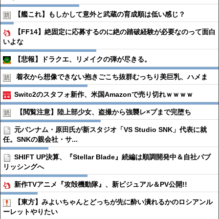
【艦これ】もしかして意外と武蔵の育成順は低い感じ？
【FF14】絶固定に応募するのに絶の踏破経験が必要なのって面白
いよな
【悲報】ドラクエ、リメイクの弾が尽きる。
着衣から想像できない抱きごこち抜群むっちり美巨乳、ハメま
Switc2のスタフォ新作、米国Amazonで売り切れｗｗｗｗ
【閲覧注意】陸上部少女、盗撮から強襲レ×プまで完堕ち
元バンナム・原田氏が新スタジオ「VS Studio SNK」代表に就
任。SNKの親会社・サ...
SHIFT UP決算、『Stellar Blade』続編は順調開発中＆自社パブ
リッシングへ
新作TVアニメ『攻殻機動隊』、新ビジュアル＆PV公開!!
【東方】みよいちゃんとどっちが先に酔い潰れるかのロシアンル
ーレットやりたい