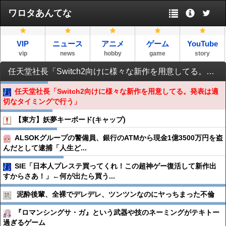
ワロタあんてな
VIP
ニュース
アニメ
ゲーム
YouTube
vip
news
hobby
game
story
任天堂社長「Switch2向けに様々な新作を用意してる。発表は適切なタイミングで行う」
任天堂社長「Switch2向けに様々な新作を用意してる。発表は適
切なタイミングで行う」
【東方】妖夢キーボード(キャップ)
ALSOKグループの警備員、銀行のATMから現金1億3500万円を盗
んだとして逮捕「人生ど...
SIE「日本人プレステ買ってくれ！この超神ゲー復活して新作出
すからさあ！」←何が出たら買う...
泥酔後輩、全裸でデレデレ、ツンツンなのにヤっちまった不倫
『ロマンシングサ・ガ』という武器や技のネーミングがテキトー
過ぎるゲーム