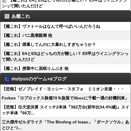
【艦これ】E4とE5はどっちの方が難しい？ E5甲はウイニングラ
ンって聞いたんだけど
あ艦これ
【艦これ】ヴァトールはなんて呼べばいいんだろうね
【艦これ】バニ黒潮親潮 他
【艦これ】煙幕してんのに大暴れしすぎちゃうか？
【艦これ】E4とE5はどっちの方が難しい？ E5甲はウイニングランっ
て聞いたんだけど
【艦これ】授業中に居眠りふぶき 他
mutyunのゲーム+αブログ
【悲報】ゼノブレイド・ヨッシー・スタフォ ミリオン未達・・・
Forbes「ロブロックス株価70％急落でXboxに千載一遇の好機到来」
【悲報】任天堂決算 スイッチ2本体『382万台(前年比34.4%減)』スイ
ッチ本体『66万...
三大傑作ゼルダライク「The Binding of Isaac」「ダークソウル」あ
とひとつ...