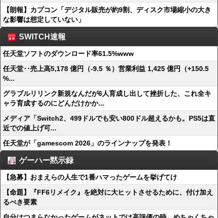
【朗報】カプコン「デジタル販売が約9割、ディスク市場縮小の大き
な影響は想定していない」
SWITCH速報
任天堂ソフトのダウンロード率61.5%www
任天堂‥売上高5,178 億円（-9.5 ％）営業利益 1,425 億円（+150.5
%...
グラブルリリンク新規なんだが6人育成し出して挫折した、これ全キ
ャラ育成するのにどんだけかか...
メディア「Switch2、499ドルでも安い800ドル超えるかも。PS5は直
近での値上げ可...
任天堂が「gamescom 2026」のラインナップを発表！
ゲーハー黙示録
【急募】おまえらの人生で1番ハマったゲームを挙げてけ
【命題】『FF6リメイク』を絶対に大ヒットさせるために、付け加え
るべき要素
自分はつまらなかったゲームがネットでは高評価の時←めちゃくちゃ