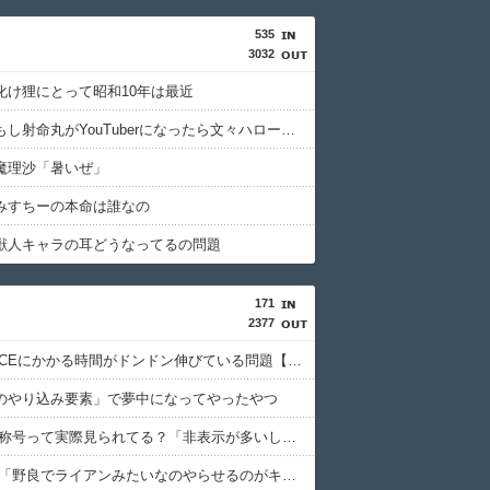
535
3032
化け狸にとって昭和10年は最近
【東方】もし射命丸がYouTuberになったら文々ハローYouTube! どうも射命丸ですって挨拶するのかな
魔理沙「暑いぜ」
みすちーの本命は誰なの
獣人キャラの耳どうなってるの問題
171
2377
【FF14】CEにかかる時間がドンドン伸びている問題【クレセントアイル】
のやり込み要素」で夢中になってやったやつ
【FF14】称号って実際見られてる？「非表示が多いし一生気付かれない」
【FF14】「野良でライアンみたいなのやらせるのがキツい」ボズヤ時代を懐かしむヒカセンたち