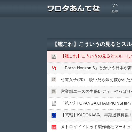
VIP
野球
【艦これ】こういうの見るとスル
【艦これ】こういうの見るとスルーし
「Forza Horizon 6」とかい
弓道女子(20)、脱いだら鍛え抜かれ
営業部エースの生保レディ、やっぱり
「第7期 TOPANGA CHAMPIONS
【悲報】KADOKAWA、早期退職募
メトロイドドレッド製作会社マーキュリーM