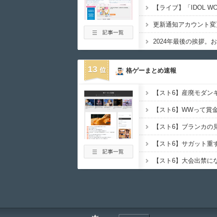
更新通知アカウント変
2024年最後の挨拶。
13
格ゲーまとめ速報
【スト6】産廃モダン
【スト6】WWって賞
【スト6】ブランカの
【スト6】サガット重
【スト6】大会出禁に