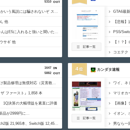
5310
【艦これ】E5ヌルイとかいう風説には騙されないぞ スキャンプくらいヌルイのなら考える
ん 他
【艦これ】VautourちゃんはE5に入れると強いと聞いたけど どれくらいつよいのかしら
PS5/S
ウサギ 他
コエテク
1647
4
カンダタ速報
5882
任天堂、熊本地震を受け製品修理は無償対応（災害救助法適用地域）
ワイ、ネ
 ザ ファースト』1,858 本
 1Q決算の大幅増益を素直に評価
新品が2999円に…
『ほの暮しの庭』Switch2版 21,965本、Switch版 12,458本
男なら一