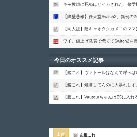
キモ教師に死ぬほどイカされた、修学旅
【障壁悲報】任天堂Switch2、異例
【同人誌】陰キャオタクカメコのママ
ワイ、値上げ発表で慌ててSwitch
今日のオススメ記事
【艦これ】ヴァトールはなんて呼べば
【艦これ】煙幕してんのに大暴れしす
【艦これ】VautourちゃんはE5に
1
あ艦これ