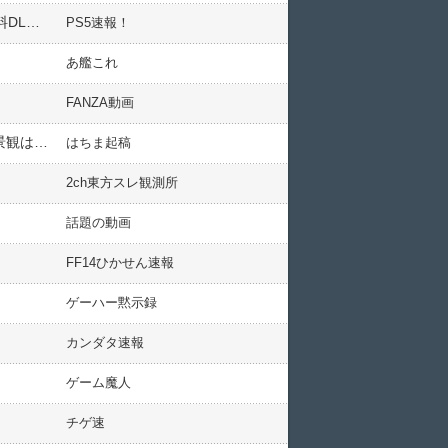
『SYNDUALITY Echo of Ada』SEASON4 中間アップデート 『STORM HUNT』配信開始！新衣装も登場、有料DLCでは新シナリオコンテンツ「インターミッション」など
PS5速報！
あ艦これ
FANZA動画
【神ゲー確定】新作レースゲーム『Forza Horizon 6』メタスコア92点！「Xboxゲームの最高傑作」「日本の景観は息をのむほど美しい」
はちま起稿
2ch東方スレ観測所
話題の動画
FF14ひかせん速報
ゲーハー黙示録
カンダタ速報
ゲーム魔人
チゲ速