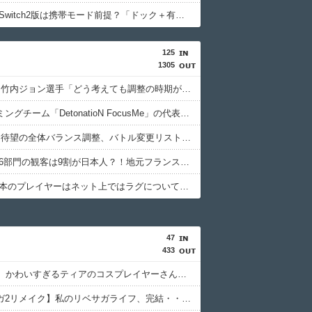
【FF14】Switch2版は携帯モード前提？「ドック＋有線で遊ぶのが普通」と意見分かれる
125
1305
【スト6】竹内ジョン選手「どう考えても調整の時期がおかしい。大会の真っただ中にコンセプトが変わるほどの調整、大会が終わった後は微調整。趣旨が一貫してない」
プロゲーミングチーム「DetonatioN FocusMe」の代表・梅崎 伸幸氏が逝去
【スト6】待望の全体バランス調整、バトル変更リスト2026.08.03が公開
EWCスト6部門の観客は9割が日本人？！地元フランス勢のKilzyou選手「格ゲーは地元開催ですらアウェイとかエグいわ」
Punk「日本のプレイヤーはネット上ではラグについて何も言わないくせに、リアルでは他のプレイヤーにラグいと愚痴ってる。カプコンが気にかけているのは日本のプレイヤーだけ。」
47
433
【NIKKE】かわいすぎるティアのコスプレイヤーさん、見つかるｗｗｗｗｗ【画像】
【ロマサガ2リメイク】私のリベサガライフ、完結・・・！