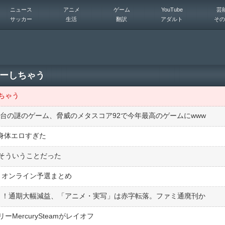
ニュース
アニメ
ゲーム
YouTube
芸
サッカー
生活
翻訳
アダルト
その
ーしちゃう
ちゃう
う日本が舞台の謎のゲーム、脅威のメタスコア92で今年最高のゲームにwww
た身体エロすぎた
そういうことだった
HIP」オンライン予選まとめ
集！！通期大幅減益、「アニメ・実写」は赤字転落。ファミ通廃刊か
ercurySteamがレイオフ