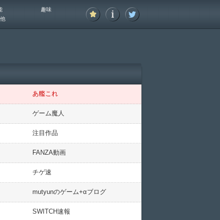
能
趣味
他
あ艦これ
ゲーム魔人
注目作品
FANZA動画
チゲ速
mutyunのゲーム+αブログ
SWITCH速報