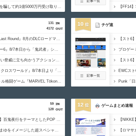
国税職員さん、納税者を騙して約1億5000万円受け取り懲戒免職処分 詐欺などの疑いで刑事告発も
131
10
チゲ速
4172
『DEAD OR ALIVE 6 Last Round』8月のDLCロードマップ公開！3週連続で「真夏の水着フェア」開幕、「ほのか」新コスチューム配信開始
『ストリートファイター6』8/7本日から「鬼武者」シリーズとのコラボイベント「鬼ノ道×拳ノ道」が期間限定開催（～8/31）期間中ログインで「鬼EXカラー」などのプレゼントも
9/29発売予定 かつてない脅威に立ち向かうアクションRPGアドベンチャー『Minecraft Dungeons II』プレオーダー受付中
『ソニックレーシング クロスワールド』8/7本日より「レジェンドコンペ ラウンド7」が開催！参加者には「ソニックサマーステッカー」プレゼント
4VS4タッグチームバトル格闘ゲーム『MARVEL Tōkon: Fighting Souls』8/7本日リリース！PSPlus加入者向けにPSアバターやリザルト画面のキャラクターポーズ集が含まれる無料パックも登場
59
12
ゲームまとめ速報
128
【シンデレラガールズ】百鬼夜行をテーマとしたPOP UP SHOPが東京・大阪にて開催
【シンデレラ】佐久間まゆをイメージした超スペシャルなネックレスが登場する件について