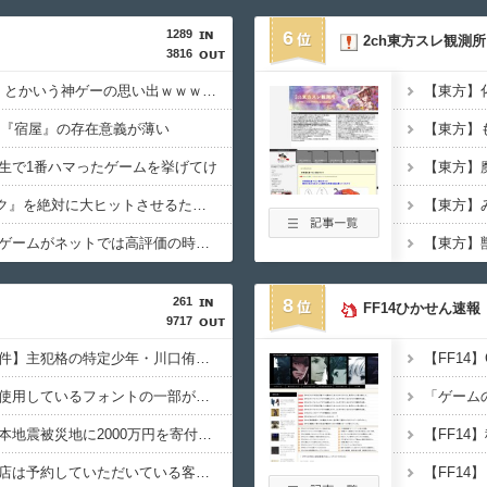
1289
6
2ch東方スレ観測所
3816
『ポケモンカードGB』とかいう神ゲーの思い出ｗｗｗｗｗ
【東方】
、『宿屋』の存在意義が薄い
生で1番ハマったゲームを挙げてけ
【東方】
【命題】『FF6リメイク』を絶対に大ヒットさせるために、付け加えるべき要素
【東方】
自分はつまらなかったゲームがネットでは高評価の時←めちゃくちゃムカつくよな
【東方】
261
8
FF14ひかせん速報
9717
【江別大学生暴行死事件】主犯格の特定少年・川口侑斗被告に求刑通り「無期懲役」の判決！当時17歳の少年は「懲役30年」判決
『太鼓の達人』公式「使用しているフォントの一部が新しくなるよ」 →なんで急に？と思ったら衝撃の理由があった・・・
「ゲーム
【聖人】ヒカキン、熊本地震被災地に2000万円を寄付！ONICHA1万4400本も提供
とある焼肉屋さん「当店は予約していただいている客、常連客優先。急に来た団体客の肉出すのに1時間かけたらキレられたんだけど」