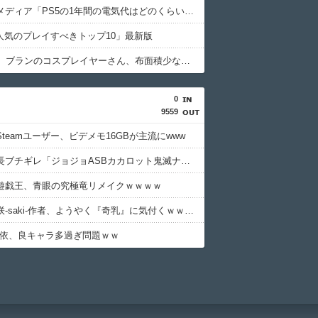
【悲報】メディア「PS5の1年間の電気代はどのくらい？ 待機電力には注意すべき？」
で人気のプレイすべきトップ10」最新版
【NIKKE】ブランのコスプレイヤーさん、布面積少なすぎん？///
0
9559
teamユーザー、ビデメモ16GBが主流にwww
ぴろし社長ブチギレ「ジョジョASBカカロット鬼滅ナルティメット作ったのにジャンブ公式にブロックされたんだが⁉」
遊戯王、青眼の究極竜リメイクｗｗｗｗ
【画像】咲-saki-作者、ようやく『奇乳』に気付くｗｗｗｗ
由依、良キャラ多過ぎ問題ｗｗ