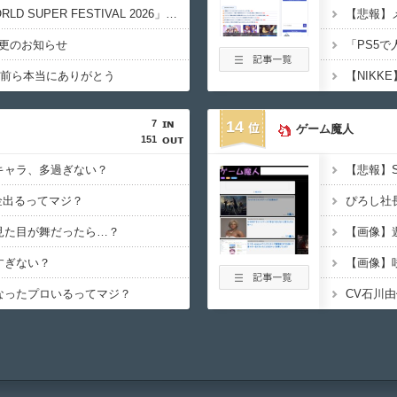
【ライブ】「IDOL WORLD SUPER FESTIVAL 2026」京王アリーナTOKYO開催決定
更のお知らせ
「PS5
お前ら本当にありがとう
7
14
ゲーム魔人
151
キャラ、多過ぎない？
【悲報】S
金出るってマジ？
見た目が舞だったら…？
【画像】
すぎない？
なったプロいるってマジ？
CV石川