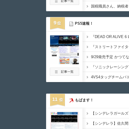
9
PS5速報！
11
もばます！