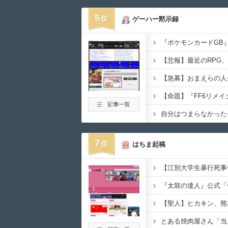
5
ゲーハー黙示録
【悲報】最近のRPG
【急募】おまえらの人
7
はちま起稿