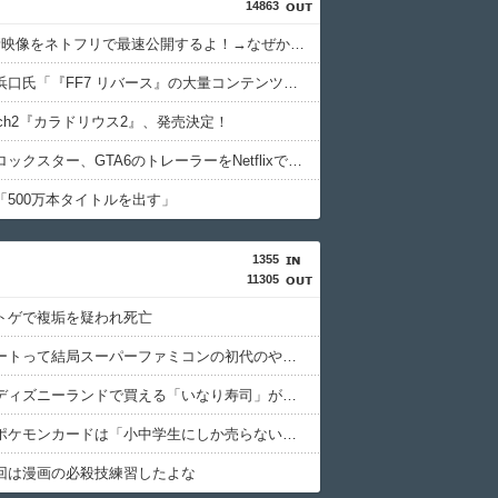
14863
GTA6最新映像をネトフリで最速公開するよ！→なぜかXで大炎上中wwwwwwwwwwww
【悲報】浜口氏「『FF7 リバース』の大量コンテンツで疲れ、離れたプレイヤーいた」
witch2『カラドリウス2』、発売決定！
【！？】ロックスター、GTA6のトレーラーをNetflixで先行公開wwwwwwwwwww
「500万本タイトルを出す」
1355
11305
トゲで複垢を疑われ死亡
マリオカートって結局スーパーファミコンの初代のやつが一番面白いんだろ？
【画像】ディズニーランドで買える「いなり寿司」がめちゃめちゃ美味しそう
イオン、ポケモンカードは「小中学生にしか売らない」 転売対策の決断が「素晴らしい」
回は漫画の必殺技練習したよな