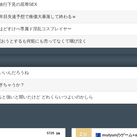
行下見の屈辱SEX
の2年目失速予想で株価大暴落して終わるｗ
はどすけべ専属ド淫乱コスプレイヤー
2を買おうとするも何処にも売ってなくて咽び泣く
いいんだろうね
ぎちゃうか？
入れると強いと聞いたけど どれくらいつよいのかしら
5729
2
mutyunのゲーム+