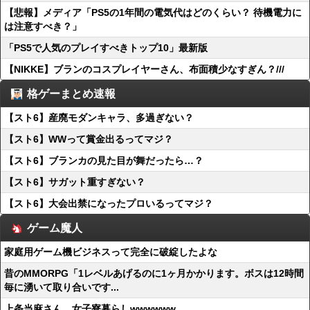
【悲報】メディア「PS5の1年間の電気代はどのくらい？ 待機電力に
は注意すべき？」
「PS5で人気のプレイすべきトップ10」最新版
【NIKKE】ブランのコスプレイヤーさん、布面積少なすぎん？///
格ゲーまとめ速報
【スト6】産廃モダンキャラ、多過ぎない？
【スト6】WWって賞金出るってマジ？
【スト6】ブランカの見た目が舞だったら…？
【スト6】サガット重すぎない？
【スト6】大会出禁になったプロいるってマジ？
ゲーム魔人
家庭用ゲーム機ビジネスって完全に破綻したよな
昔のMMORPG「1レベルあげるのに1ヶ月かかります。ボスは12時間
毎に湧いて取り合いです...
上条当麻さん、女子寮暮らしwwwwww