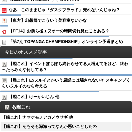
なあ、このままじゃ『ダスクブラッド』売れないんじゃね？
【東方】幻想郷でこういう美容室ないかな
【FF14】お前ら極エヌオーの時間切れ見たことある？
「第7期 TOPANGA CHAMPIONSHIP」オンライン予選まとめ
今日のオススメ記事
【艦これ】イベントぼちぼち終わらせてる人増えてるけど、終わ
ったらみんな何してる？
【艦これ】E5ヌルイとかいう風説には騙されないぞ スキャンプく
らいヌルイのなら考える
【艦これ】けーかいじん 他
あ艦これ
【艦これ】ナマケモノアガノウサギ 他
【艦これ】そもそも深海ってなんか悪いことしたの