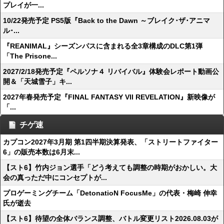
プレイが一...
10/22発売予定 PS5版『Back to the Dawn ～ブレイク･ザ･アニマ
ル･...
『REANIMAL』シーズンパスに含まれる全3章構成のDLC第1弾
「The Prisone...
2027/2/18発売予定『ペルソナ４ リバイバル』体験会レポート動画公
開＆「天城雪子」キ...
2027年春発売予定『FINAL FANTASY VII REVELATION』新映像が
「...
チゲ速
カプコン2027年3月期 第1四半期決算発表、「ストリートファイター
6」の販売本数は6月末...
【スト6】竹内ジョン選手「どう考えても調整の時期がおかしい。大
会の真っただ中にコンセプトが...
プロゲーミングチーム「DetonatioN FocusMe」の代表・梅崎 伸幸
氏が逝去
【スト6】待望の全体バランス調整、バトル変更リスト2026.08.03が