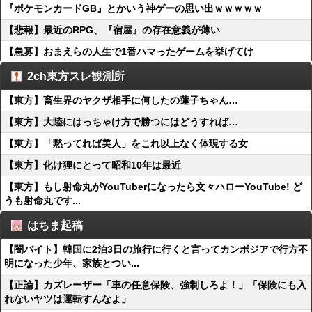
『ポケモンカードGB』とかいう神ゲーの思い出ｗｗｗｗｗ
【悲報】最近のRPG、『宿屋』の存在意義が薄い
【急募】おまえらの人生で1番ハマったゲームを挙げてけ
2ch東方スレ観測所
【東方】畜生界のヤクザ相手に何したの蓮子ちゃん…
【東方】大陸にはっちゃけ方で勝つにはどうすれば…
【東方】「黙ってれば美人」をこれ以上なく体現する女
【東方】化け狸にとって昭和10年は最近
【東方】もし射命丸がYouTuberになったら文々ハローYouTube! ど
うも射命丸です...
はちま起稿
【闇バイト】韓国に2泊3日の旅行に行くと言ってカンボジアで行方不
明になった少年、家族とつい...
【正論】カズレーザー「車の任意保険、強制しろよ！」「保険にも入
れないヤツは運転すんなよ」