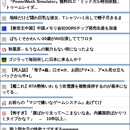
『PowerWash Simulator』無料DLC「ミッドガル特別依頼」
「トゥームレイダ...
地味だけど隠れ巨乳な彼女、Tシャツハミ出しで精子尽きるま
【救世主中国】中国メモリ会社DDR5チップ発売生産を加速
ばちくそかわいい20歳がAV出演しててワロタ
秋葉原←もうなんの魅力もない街になったよな
ゴジラって毎回何しに日本に来るんや？
【同人誌】「母子●︎姦」口オ●︎ホ、お詫びマ●︎コ、ア●︎ル見せ立ち
バックから中●︎し
【艦これ】RTA勢怖いわ もう吹雪護を複数保持するのが基本にな
ってる…
お前らの『マジで嫌いなゲームシステム』あげてけ
【怖すぎ】「腹ばかり太ってへこまないなあ。内臓脂肪ばかりつ
くタイプかな？」 → 10年以上...
陸上部女子の性欲エグすぎるwwwww