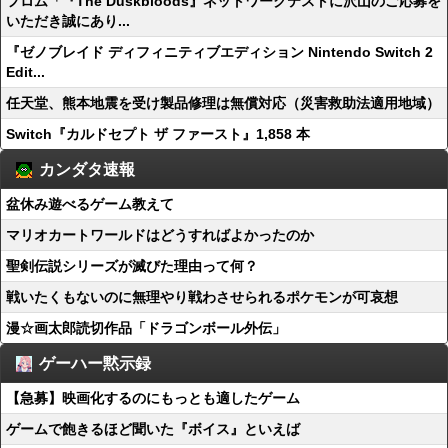
フロム「『The Duskbloods』ネットワークテストに沢山のご応募を
いただき誠にあり...
『ゼノブレイド ディフィニティブエディション Nintendo Switch 2
Edit...
任天堂、熊本地震を受け製品修理は無償対応（災害救助法適用地域）
Switch『カルドセプト ザ ファースト』1,858 本
カンダタ速報
盆休み遊べるゲーム教えて
マリオカートワールドはどうすればよかったのか
聖剣伝説シリーズが滅びた理由って何？
戦いたくもないのに無理やり戦わさせられるポケモンが可哀想
漫☆画太郎読切作品「ドラゴンボール外伝」
ゲーハー黙示録
【急募】映画化するのにもっとも適したゲーム
ゲームで飽きるほど聞いた『ボイス』といえば