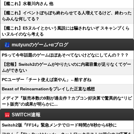
【艦これ】水着川内さん 他
【艦これ】イベントぼちぼち終わらせてる人増えてるけど、終わった
らみんな何してる？
【艦これ】E5ヌルイとかいう風説には騙されないぞ スキャンプくら
いヌルイのなら考える
mutyunのゲーム+αブログ
PSって今年話題のゲームほぼあそべてないけどなにしてんの？？？
【悲報】Switch2のゲームがやりたいのに内蔵容量が足りなくてゲー
ムができない
PCユーザー「チート使えば楽やん」←酷すぎね
Beast of Reincarnationをプレイした正直な感想
メディア『販売本数の9割が過去作？カプコン好決算で驚異的な“リピ
ート販売”の成果が明らかに...
SWITCH速報
Switch2版『FF14』緊急メンテでロード時間が8秒から6秒に