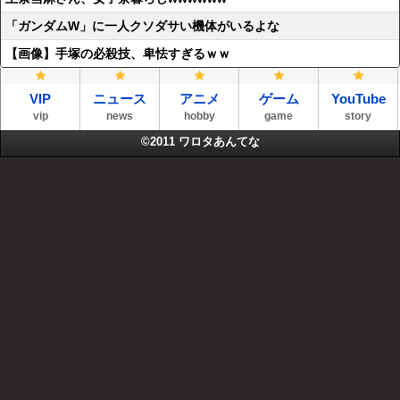
「ガンダムW」に一人クソダサい機体がいるよな
【画像】手塚の必殺技、卑怯すぎるｗｗ
VIP
ニュース
アニメ
ゲーム
YouTube
vip
news
hobby
game
story
©2011
ワロタあんてな