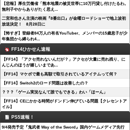
【悲報】厚生労働省「熊本地震の被災世帯に10万円貸し付けたるわ。
無利子やからありがたく思え...
二宮和也さん主演の映画『8番出口』が金曜ロードショーで地上波初
放送決定！ 8月28日に
【怖すぎ】登録者84万人の有名YouTuber、メンバーの15歳息子が少
年集団から縛られ4...
FF14ひかせん速報
【FF14】「アクセ売れないんだが？」アクセが大量に売れ残り、に
んじんのほうが嬉しいまであ...
【FF14】マケボで最も高額で取引されているアイテムって何？
【FF14】Switch2のロード問題は改善したの？
？？？「ゲーム実況なんて誰でもできる」わい「ほーん」
【FF14】CEにかかる時間がドンドン伸びている問題【クレセントア
イル】
PS5速報！
9/4発売予定『鬼武者 Way of the Sword』国内ゲームメディア先行