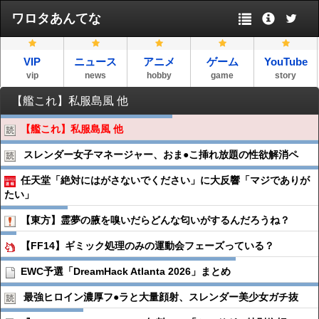
ワロタあんてな
VIP
ニュース
アニメ
ゲーム
YouTube
vip
news
hobby
game
story
【艦これ】私服島風 他
【艦これ】私服島風 他
スレンダー女子マネージャー、おま●︎こ挿れ放題の性欲解消ペ
任天堂「絶対にはがさないでください」に大反響「マジでありが
たい」
【東方】霊夢の腋を嗅いだらどんな匂いがするんだろうね？
【FF14】ギミック処理のみの運動会フェーズっている？
EWC予選「DreamHack Atlanta 2026」まとめ
最強ヒロイン濃厚フ●︎ラと大量顔射、スレンダー美少女ガチ抜